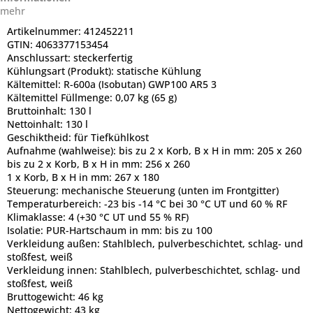
mehr
Artikelnummer:
412452211
GTIN:
4063377153454
Anschlussart:
steckerfertig
Kühlungsart (Produkt):
statische Kühlung
Kältemittel:
R-600a (Isobutan) GWP100 AR5 3
Kältemittel Füllmenge:
0,07 kg (65 g)
Bruttoinhalt:
130 l
Nettoinhalt:
130 l
Geschiktheid:
für Tiefkühlkost
Aufnahme (wahlweise):
bis zu 2 x Korb, B x H in mm: 205 x 260
bis zu 2 x Korb, B x H in mm: 256 x 260
1 x Korb, B x H in mm: 267 x 180
Steuerung:
mechanische Steuerung (unten im Frontgitter)
Temperaturbereich:
-23 bis -14 °C bei 30 °C UT und 60 % RF
Klimaklasse:
4 (+30 °C UT und 55 % RF)
Isolatie:
PUR-Hartschaum in mm: bis zu 100
Verkleidung außen:
Stahlblech, pulverbeschichtet, schlag- und
stoßfest, weiß
Verkleidung innen:
Stahlblech, pulverbeschichtet, schlag- und
stoßfest, weiß
Bruttogewicht:
46 kg
Nettogewicht:
43 kg