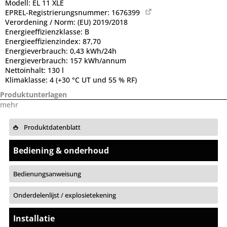
Modell:
EL 11 XLE
EPREL-Registrierungsnummer:
1676399
Verordening / Norm:
(EU) 2019/2018
Energieeffizienzklasse:
B
Energieeffizienzindex:
87,70
Energieverbrauch:
0,43 kWh/24h
Energieverbrauch:
157 kWh/annum
Nettoinhalt:
130 l
Klimaklasse:
4 (+30 °C UT und 55 % RF)
Produktunterlagen
mehr
Produktdatenblatt
Bediening & onderhoud
Bedienungsanweisung
Onderdelenlijst / explosietekening
Installatie