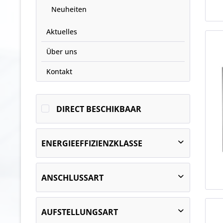
Neuheiten
Aktuelles
Über uns
Kontakt
DIRECT BESCHIKBAAR
ENERGIEEFFIZIENZKLASSE
A
ANSCHLUSSART
B
C
eigengekühlt
D
AUFSTELLUNGSART
steckerfertig