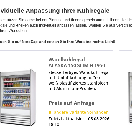
ividuelle Anpassung Ihrer Kühlregale
terstützen Sie gerne bei der Planung und finden gemeinsam mit Ihnen die ide
egale und -theken auch individuell anpassen lassen. Wählen Sie aus verschie
Ihren Wünschen.
auen Sie auf NordCap und setzen Sie Ihre Ware ins rechte Licht!
Wandkühlregal
ALASKA 150 SLIM H 1950
LED
steckerfertiges Wandkühlregal
mit Umluftkühlung außen
weiß plastifiziertes Stahlblech
mit Aluminium-Profilen,
frontseitiger Rammschutz aus
PVC innen schwarz
Preis auf Anfrage
plastifiziertes Stahlblech in
RAL 9011 (Graphitschwarz)
andere Variante vorhanden
serienmäßig mit 4...
Zuletzt aktualisiert: 05.08.2026
18:10