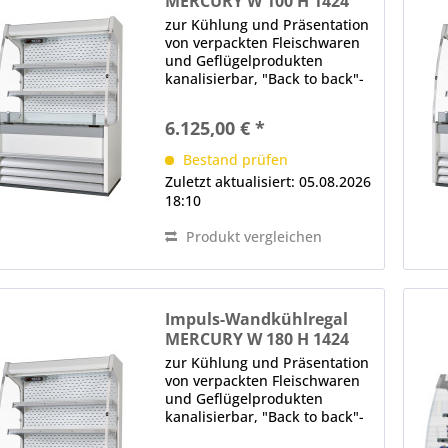
MERCURY W 100 H 1424
M1
zur Kühlung und Präsentation
von verpackten Fleischwaren
und Geflügelprodukten
kanalisierbar, "Back to back"-
Einheit oder 360°-
Einkaufsinsel Aufbau, schräg,
6.125,00 € *
Rückwand geschlossen LED-
Innenbeleuchtung (im
Bestand prüfen
Deckenteil und unter den...
Zuletzt aktualisiert: 05.08.2026
18:10
Produkt vergleichen
Impuls-Wandkühlregal
MERCURY W 180 H 1424
M1
zur Kühlung und Präsentation
von verpackten Fleischwaren
und Geflügelprodukten
kanalisierbar, "Back to back"-
Einheit oder 360°-