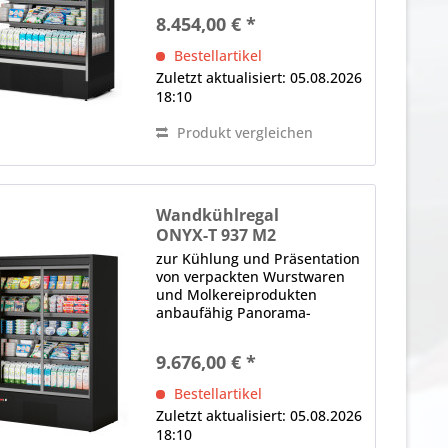
Deckenteil), 4000 K
8.454,00 € *
(Neutralweiß), gesondert
schaltbar Bautiefe in mm: 700,
Bestellartikel
Fronthöhe in mm: 480 Spiegel
Zuletzt aktualisiert: 05.08.2026
(oberhalb der...
18:10
Produkt vergleichen
Wandkühlregal
ONYX-T 937 M2
zur Kühlung und Präsentation
von verpackten Wurstwaren
und Molkereiprodukten
anbaufähig Panorama-
Seitenteile 2 x Drehtür,
Thermoglas, selbstschließend,
9.676,00 € *
ergonomischer Griff (je Tür)
LED-Innenbeleuchtung (im
Bestellartikel
Deckenteil), 4000 K...
Zuletzt aktualisiert: 05.08.2026
18:10