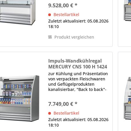
Einkaufsinsel Aufbau, schräg,
9.528,00 € *
Rückwand geschlossen LED-
Innenbeleuchtung (im
Bestellartikel
Deckenteil und unter den...
Zuletzt aktualisiert: 05.08.2026
18:10
Produkt vergleichen
Impuls-Wandkühlregal
MERCURY CNS 100 H 1424
M1
zur Kühlung und Präsentation
von verpackten Fleischwaren
und Geflügelprodukten
kanalisierbar, "Back to back"-
Einheit oder 360°-
Einkaufsinsel Aufbau, schräg,
7.749,00 € *
Rückwand geschlossen LED-
Innenbeleuchtung (im
Bestellartikel
Deckenteil und unter den...
Zuletzt aktualisiert: 05.08.2026
18:10