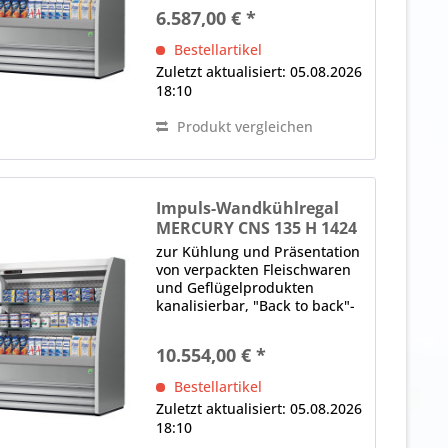
Einkaufsinsel Aufbau, schräg,
6.587,00 € *
Rückwand geschlossen LED-
Innenbeleuchtung (im
Bestellartikel
Deckenteil und unter den...
Zuletzt aktualisiert: 05.08.2026
18:10
Produkt vergleichen
Impuls-Wandkühlregal
MERCURY CNS 135 H 1424
M1
zur Kühlung und Präsentation
von verpackten Fleischwaren
und Geflügelprodukten
kanalisierbar, "Back to back"-
Einheit oder 360°-
Einkaufsinsel Aufbau, schräg,
10.554,00 € *
Rückwand geschlossen LED-
Innenbeleuchtung (im
Bestellartikel
Deckenteil und unter den...
Zuletzt aktualisiert: 05.08.2026
18:10