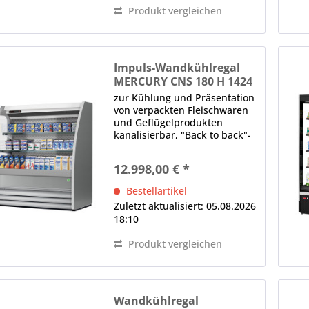
Produkt vergleichen
Impuls-Wandkühlregal
MERCURY CNS 180 H 1424
M1
zur Kühlung und Präsentation
von verpackten Fleischwaren
und Geflügelprodukten
kanalisierbar, "Back to back"-
Einheit oder 360°-
Einkaufsinsel Aufbau, schräg,
12.998,00 € *
Rückwand geschlossen LED-
Innenbeleuchtung (im
Bestellartikel
Deckenteil und unter den...
Zuletzt aktualisiert: 05.08.2026
18:10
Produkt vergleichen
Wandkühlregal