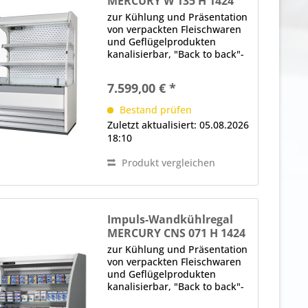
MERCURY W 135 H 1424
M1
zur Kühlung und Präsentation
von verpackten Fleischwaren
und Geflügelprodukten
kanalisierbar, "Back to back"-
Einheit oder 360°-
Einkaufsinsel Aufbau, schräg,
7.599,00 € *
Rückwand geschlossen LED-
Innenbeleuchtung (im
Bestand prüfen
Deckenteil und unter den...
Zuletzt aktualisiert: 05.08.2026
18:10
Produkt vergleichen
Impuls-Wandkühlregal
MERCURY CNS 071 H 1424
M1
zur Kühlung und Präsentation
von verpackten Fleischwaren
und Geflügelprodukten
kanalisierbar, "Back to back"-
Einheit oder 360°-