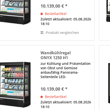
Innenbeleuchtung (im
10.139,00 € *
Deckenteil), 4000 K
(Neutralweiß), gesondert
Bestellartikel
schaltbar Bautiefe in mm: 700,
Zuletzt aktualisiert: 05.08.2026
Fronthöhe in mm: 480...
18:10
Produkt vergleichen
Wandkühlregal
ONYX 1250 H1
zur Kühlung und Präsentation
von Obst und Gemüse
anbaufähig Panorama-
Seitenteile LED-
Innenbeleuchtung (im
Deckenteil), 4000 K
10.139,00 € *
(Neutralweiß), gesondert
schaltbar Bautiefe in mm: 700,
Bestellartikel
Fronthöhe in mm: 480 Spiegel
Zuletzt aktualisiert: 05.08.2026
(oberhalb der...
18:10