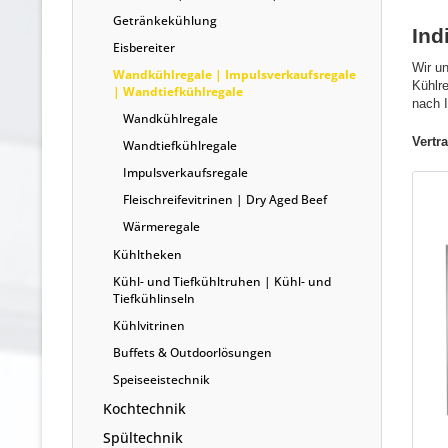
Getränkekühlung
Ind
Eisbereiter
Wir un
Wandkühlregale | Impulsverkaufsregale
Kühlr
| Wandtiefkühlregale
nach 
Wandkühlregale
Vertr
Wandtiefkühlregale
Impulsverkaufsregale
Fleischreifevitrinen | Dry Aged Beef
Wärmeregale
Kühltheken
Kühl- und Tiefkühltruhen | Kühl- und
Tiefkühlinseln
Kühlvitrinen
Buffets & Outdoorlösungen
Speiseeistechnik
Kochtechnik
Spültechnik