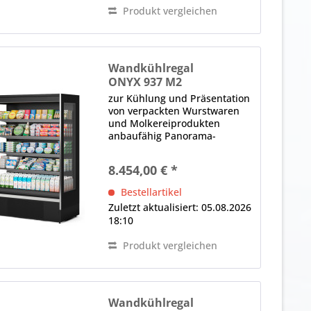
Produkt vergleichen
Wandkühlregal
ONYX 937 M2
zur Kühlung und Präsentation
von verpackten Wurstwaren
und Molkereiprodukten
anbaufähig Panorama-
Seitenteile LED-
Innenbeleuchtung (im
8.454,00 € *
Deckenteil), 4000 K
(Neutralweiß), gesondert
Bestellartikel
schaltbar Bautiefe in mm: 700,
Zuletzt aktualisiert: 05.08.2026
Fronthöhe in mm: 480...
18:10
Produkt vergleichen
Wandkühlregal