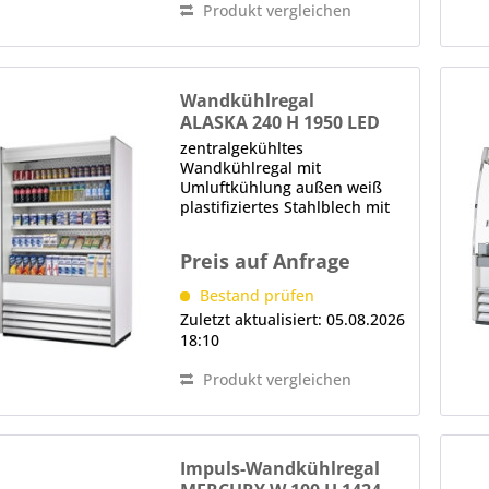
Produkt vergleichen
Wandkühlregal
ALASKA 240 H 1950 LED
OM
zentralgekühltes
Wandkühlregal mit
Umluftkühlung außen weiß
plastifiziertes Stahlblech mit
Aluminium-Profilen innen
weiß plastifiziertes Stahlblech
Preis auf Anfrage
werkseitig kanalisierbar /
anbaufähig frontseitiger
Bestand prüfen
Rammschutz aus PVC helle...
Zuletzt aktualisiert: 05.08.2026
18:10
Produkt vergleichen
Impuls-Wandkühlregal