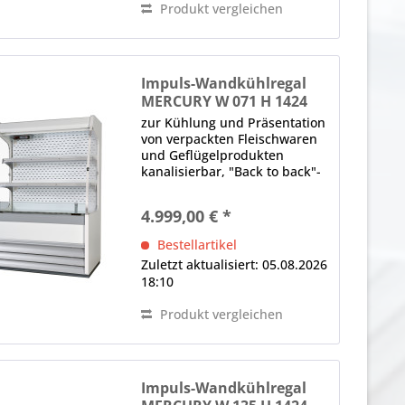
Produkt vergleichen
Impuls-Wandkühlregal
MERCURY W 071 H 1424
M1
zur Kühlung und Präsentation
von verpackten Fleischwaren
und Geflügelprodukten
kanalisierbar, "Back to back"-
Einheit oder 360°-
Einkaufsinsel Aufbau, schräg,
4.999,00 € *
Rückwand geschlossen LED-
Innenbeleuchtung (im
Bestellartikel
Deckenteil und unter den...
Zuletzt aktualisiert: 05.08.2026
18:10
Produkt vergleichen
Impuls-Wandkühlregal