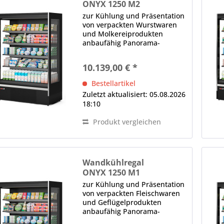
ONYX 1250 M2
zur Kühlung und Präsentation
von verpackten Wurstwaren
und Molkereiprodukten
anbaufähig Panorama-
Seitenteile LED-
Innenbeleuchtung (im
10.139,00 € *
Deckenteil), 4000 K
(Neutralweiß), gesondert
Bestellartikel
schaltbar Bautiefe in mm: 700,
Zuletzt aktualisiert: 05.08.2026
Fronthöhe in mm: 480...
18:10
Produkt vergleichen
Wandkühlregal
ONYX 1250 M1
zur Kühlung und Präsentation
von verpackten Fleischwaren
und Geflügelprodukten
anbaufähig Panorama-
Seitenteile LED-