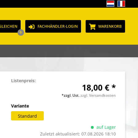
GLEICHEN
FACHHÄNDLER-LOGIN
WARENKORB
0
Listenpreis:
18,00 € *
*zzgl. Ust.
zzgl. Versandkosten
Variante
Standard
auf Lager
Zuletzt aktualisiert: 07.08.2026 18:10