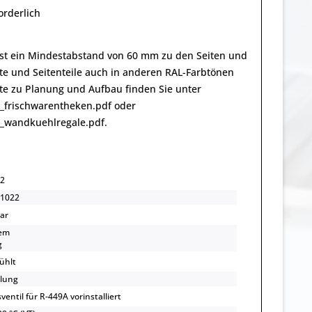
orderlich
 ist ein Mindestabstand von 60 mm zu den Seiten und
te und Seitenteile auch in anderen RAL-Farbtönen
ote zu Planung und Aufbau finden Sie unter
_frischwarentheken.pdf oder
_wandkuehlregale.pdf.
2
1022
bar
em
g
ühlt
lung
entil für R-449A vorinstalliert