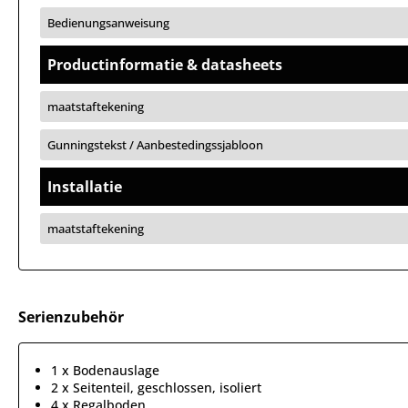
Bedienungsanweisung
Productinformatie & datasheets
maatstaftekening
Gunningstekst / Aanbestedingssjabloon
Installatie
maatstaftekening
Serienzubehör
1 x Bodenauslage
2 x Seitenteil, geschlossen, isoliert
4 x Regalboden