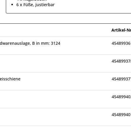
6 x Füße, justierbar
Artikel-Nr
rdwarenauslage, B in mm: 3124
45489936
45489937
reisschiene
45489937
45489940
45489940