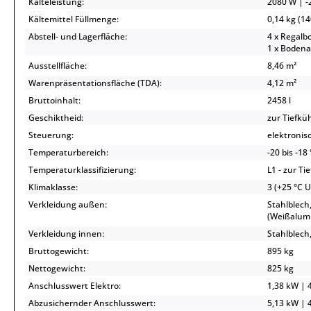
Kälteleistung:
2080 W | -2
Kältemittel Füllmenge:
0,14 kg (14
Abstell- und Lagerfläche:
4 x Regalb
1 x Bodena
Ausstellfläche:
8,46 m²
Warenpräsentationsfläche (TDA):
4,12 m²
Bruttoinhalt:
2458 l
Geschiktheid:
zur Tiefkü
Steuerung:
elektronis
Temperaturbereich:
-20 bis -18
Temperaturklassifizierung:
L1 - zur Ti
Klimaklasse:
3 (+25 °C 
Verkleidung außen:
Stahlblech
(Weißalum
Verkleidung innen:
Stahlblech,
Bruttogewicht:
895 kg
Nettogewicht:
825 kg
Anschlusswert Elektro:
1,38 kW | 4
Abzusichernder Anschlusswert:
5,13 kW | 4