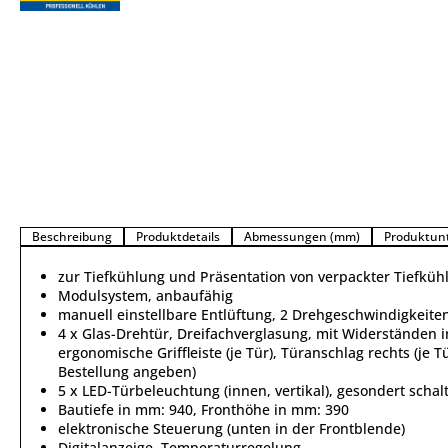
Beschreibung
Produktdetails
Abmessungen (mm)
Produktun
zur Tiefkühlung und Präsentation von verpackter Tiefküh
Modulsystem, anbaufähig
manuell einstellbare Entlüftung, 2 Drehgeschwindigkeiten
4 x Glas-Drehtür, Dreifachverglasung, mit Widerständen i
ergonomische Griffleiste (je Tür), Türanschlag rechts (je T
Bestellung angeben)
5 x LED-Türbeleuchtung (innen, vertikal), gesondert schal
Bautiefe in mm: 940, Fronthöhe in mm: 390
elektronische Steuerung (unten in der Frontblende)
Digitalanzeige, Temperaturregelung