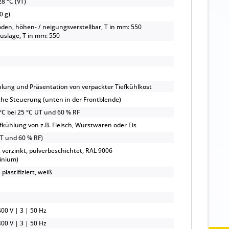
8 °C (VT)
0 g)
oden, höhen- / neigungsverstellbar, T in mm: 550
uslage, T in mm: 550
hlung und Präsentation von verpackter Tiefkühlkost
che Steuerung (unten in der Frontblende)
 °C bei 25 °C UT und 60 % RF
efkühlung von z.B. Fleisch, Wurstwaren oder Eis
UT und 60 % RF)
, verzinkt, pulverbeschichtet, RAL 9006
inium)
 plastifiziert, weiß
00 V | 3 | 50 Hz
00 V | 3 | 50 Hz