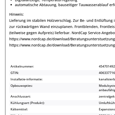
automatische Abtauung, bauseitiger Tauwasserablauf erf
Hinweis:
Lieferung im stabilen Holzverschlag. Zur Be- und Entlüftung
zur rückwärtigen Wand einzuplanen. Frontblenden, Frontleis
(teilweise gegen Aufpreis) lieferbar. NordCap Service-Angeb
https://www.nordcap.de/download/Beratungsunterstuetzung
https://www.nordcap.de/download/Beratungsunterstuetzung
Artikelnummer:
454701492
GTIN:
406337716
Installatie-informatie:
kanalisier
Opbouwopties:
Modulsyst
anbaufähi
Anschlussart:
zentralgek
Kühlungsart (Produkt):
Umluftküh
Kältemittel:
Expansionsv