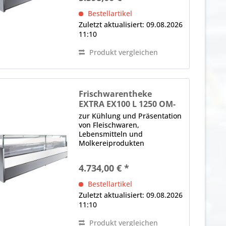
Glasklemmen, Lieferung ohne
Bestellartikel
Seitenteile (Sonderzubehör)...
Zuletzt aktualisiert: 09.08.2026
11:10
Produkt vergleichen
Frischwarentheke
EXTRA EX100 L 1250 OM-
R452 M2, Schiebescheiben
zur Kühlung und Präsentation
von Fleischwaren,
Lebensmitteln und
Molkereiprodukten
Modulsystem, kanalisierbar 1
x Panoramafrontscheibe,
4.734,00 € *
gerade, H in mm: 590, von
oben nach vorne kippbar,
Bestellartikel
Glasklemmen, Lieferung ohne
Zuletzt aktualisiert: 09.08.2026
Seitenteile...
11:10
Produkt vergleichen