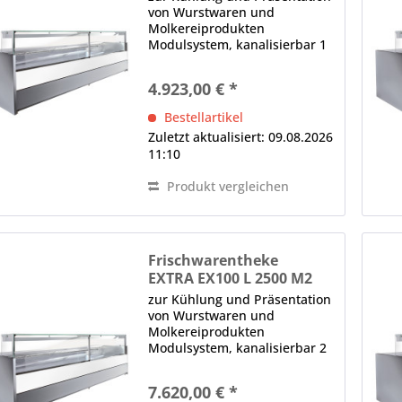
von Wurstwaren und
Molkereiprodukten
Modulsystem, kanalisierbar 1
x Panoramafrontscheibe,
gerade, H in mm: 590, von
4.923,00 € *
oben nach vorne kippbar,
Glasklemmen, Lieferung ohne
Bestellartikel
Seitenteile (Sonderzubehör)...
Zuletzt aktualisiert: 09.08.2026
11:10
Produkt vergleichen
Frischwarentheke
EXTRA EX100 L 2500 M2
zur Kühlung und Präsentation
von Wurstwaren und
Molkereiprodukten
Modulsystem, kanalisierbar 2
x Panoramafrontscheibe,
gerade, H in mm: 590, von
7.620,00 € *
oben nach vorne kippbar,