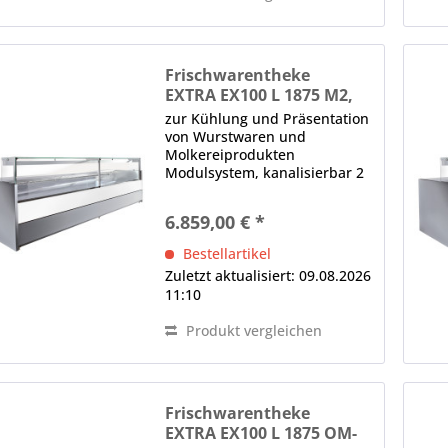
Frischwarentheke
EXTRA EX100 L 1875 M2,
Nachtrollo
zur Kühlung und Präsentation
von Wurstwaren und
Molkereiprodukten
Modulsystem, kanalisierbar 2
x Panoramafrontscheibe,
gerade, H in mm: 590, von
6.859,00 € *
oben nach vorne kippbar,
Glasklemmen, Lieferung ohne
Bestellartikel
Seitenteile (Sonderzubehör)...
Zuletzt aktualisiert: 09.08.2026
11:10
Produkt vergleichen
Frischwarentheke
EXTRA EX100 L 1875 OM-