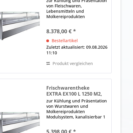
zur Kühlung und Präsentation
von Fleischwaren,
Lebensmitteln und
Molkereiprodukten
Modulsystem, kanalisierbar 3
x Panoramafrontscheibe,
8.378,00 € *
gerade, H in mm: 590, von
oben nach vorne kippbar,
Bestellartikel
Glasklemmen, Lieferung ohne
Zuletzt aktualisiert: 09.08.2026
Seitenteile...
11:10
Produkt vergleichen
Frischwarentheke
EXTRA EX100 L 1250 M2,
Schiebescheiben
zur Kühlung und Präsentation
von Wurstwaren und
Molkereiprodukten
Modulsystem, kanalisierbar 1
x Panoramafrontscheibe,
gerade, H in mm: 590, von
5.398,00 € *
oben nach vorne kippbar,