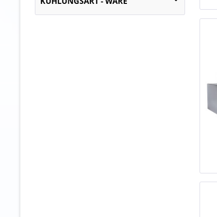
KÜHLUNGSART - WARE
Umluftkühlung