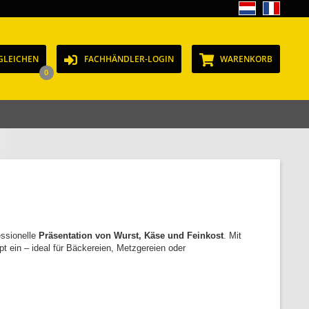
GLEICHEN
FACHHÄNDLER-LOGIN
WARENKORB
0
essionelle
Präsentation von Wurst, Käse und Feinkost
. Mit
t ein – ideal für Bäckereien, Metzgereien oder