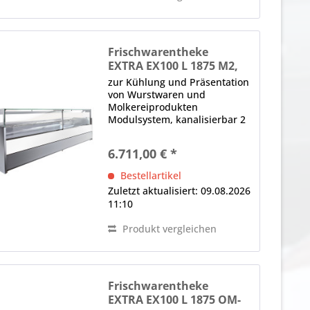
Frischwarentheke
EXTRA EX100 L 1875 M2,
Schiebescheiben
zur Kühlung und Präsentation
von Wurstwaren und
Molkereiprodukten
Modulsystem, kanalisierbar 2
x Panoramafrontscheibe,
gerade, H in mm: 590, von
6.711,00 € *
oben nach vorne kippbar,
Glasklemmen, Lieferung ohne
Bestellartikel
Seitenteile (Sonderzubehör)...
Zuletzt aktualisiert: 09.08.2026
11:10
Produkt vergleichen
Frischwarentheke
EXTRA EX100 L 1875 OM-