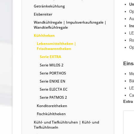
Um
Getränkekühlung
Op
Eisbereiter
Au
Wandkühlregale | Impulsverkaufsregale |
In
Wandtiefkühlregale
LE
Kühltheken
Ro
Lebensmitteltheken |
Op
Frischwarentheken
Serie EXTRA
Eins
Serie MILOS 2
Serie PORTHOS
Me
Serie ENIXE EN
Bä
LE
Serie ELECTA EC
Ca
Serie PATMOS 2
Extra
Konditoreitheken
Fischkühltheken
Kühl- und Tiefkühltruhen | Kühl- und
Tiefkühlinseln