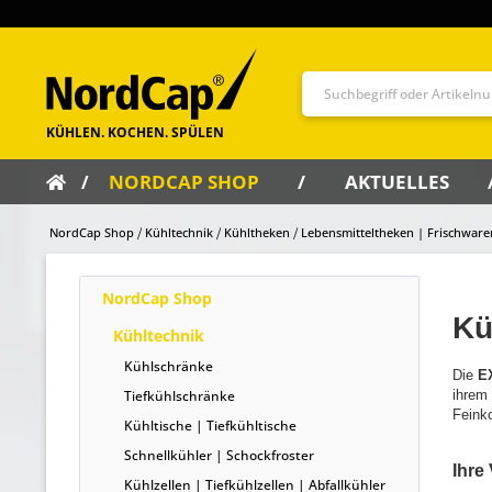
NORDCAP SHOP
AKTUELLES
NordCap Shop
Kühltechnik
Kühltheken
Lebensmitteltheken | Frischwar
NordCap Shop
Kü
Kühltechnik
Kühlschränke
Die
E
Tiefkühlschränke
ihrem 
Feink
Kühltische | Tiefkühltische
Schnellkühler | Schockfroster
Ihre 
Kühlzellen | Tiefkühlzellen | Abfallkühler