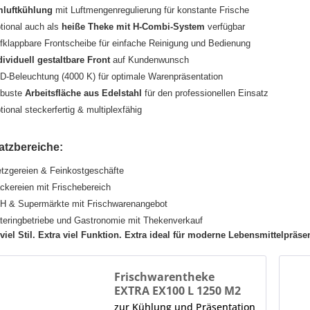
luftkühlung
mit Luftmengenregulierung für konstante Frische
tional auch als
heiße Theke mit H-Combi-System
verfügbar
fklappbare Frontscheibe für einfache Reinigung und Bedienung
dividuell gestaltbare Front
auf Kundenwunsch
D-Beleuchtung (4000 K) für optimale Warenpräsentation
buste
Arbeitsfläche aus Edelstahl
für den professionellen Einsatz
tional steckerfertig & multiplexfähig
atzbereiche:
tzgereien & Feinkostgeschäfte
ckereien mit Frischebereich
H & Supermärkte mit Frischwarenangebot
teringbetriebe und Gastronomie mit Thekenverkauf
 viel Stil. Extra viel Funktion. Extra ideal für moderne Lebensmittelpräse
Frischwarentheke
EXTRA EX100 L 1250 M2
zur Kühlung und Präsentation