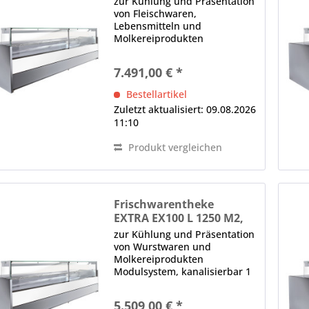
zur Kühlung und Präsentation
von Fleischwaren,
Lebensmitteln und
Molkereiprodukten
Modulsystem, kanalisierbar 3
x Panoramafrontscheibe,
7.491,00 € *
gerade, H in mm: 590, von
oben nach vorne kippbar,
Bestellartikel
Glasklemmen, Lieferung ohne
Zuletzt aktualisiert: 09.08.2026
Seitenteile...
11:10
Produkt vergleichen
Frischwarentheke
EXTRA EX100 L 1250 M2,
Nachtrollo
zur Kühlung und Präsentation
von Wurstwaren und
Molkereiprodukten
Modulsystem, kanalisierbar 1
x Panoramafrontscheibe,
gerade, H in mm: 590, von
5.509,00 € *
oben nach vorne kippbar,