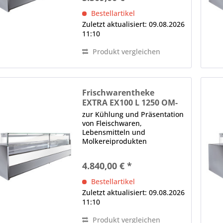
Glasklemmen, Lieferung ohne
Bestellartikel
Seitenteile (Sonderzubehör)...
Zuletzt aktualisiert: 09.08.2026
11:10
Produkt vergleichen
Frischwarentheke
EXTRA EX100 L 1250 OM-
R452 M2, Nachtrollo
zur Kühlung und Präsentation
von Fleischwaren,
Lebensmitteln und
Molkereiprodukten
Modulsystem, kanalisierbar 1
x Panoramafrontscheibe,
4.840,00 € *
gerade, H in mm: 590, von
oben nach vorne kippbar,
Bestellartikel
Glasklemmen, Lieferung ohne
Zuletzt aktualisiert: 09.08.2026
Seitenteile...
11:10
Produkt vergleichen