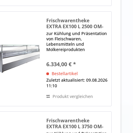
Frischwarentheke
EXTRA EX100 L 2500 OM-
R452 M2
zur Kühlung und Präsentation
von Fleischwaren,
Lebensmitteln und
Molkereiprodukten
Modulsystem, kanalisierbar 2
x Panoramafrontscheibe,
6.334,00 € *
gerade, H in mm: 590, von
oben nach vorne kippbar,
Bestellartikel
Glasklemmen, Lieferung ohne
Zuletzt aktualisiert: 09.08.2026
Seitenteile...
11:10
Produkt vergleichen
Frischwarentheke
EXTRA EX100 L 3750 OM-
R452 M2