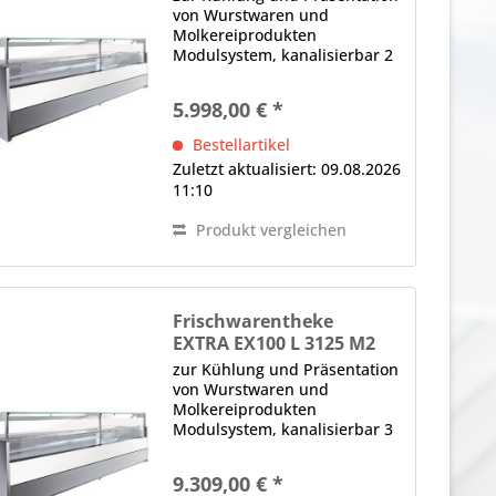
von Wurstwaren und
Molkereiprodukten
Modulsystem, kanalisierbar 2
x Panoramafrontscheibe,
gerade, H in mm: 590, von
5.998,00 € *
oben nach vorne kippbar,
Glasklemmen, Lieferung ohne
Bestellartikel
Seitenteile (Sonderzubehör)...
Zuletzt aktualisiert: 09.08.2026
11:10
Produkt vergleichen
Frischwarentheke
EXTRA EX100 L 3125 M2
zur Kühlung und Präsentation
von Wurstwaren und
Molkereiprodukten
Modulsystem, kanalisierbar 3
x Panoramafrontscheibe,
gerade, H in mm: 590, von
9.309,00 € *
oben nach vorne kippbar,