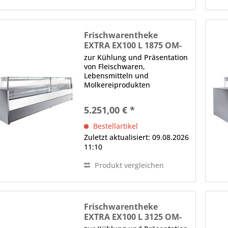
Frischwarentheke
EXTRA EX100 L 1875 OM-
R452 M2
zur Kühlung und Präsentation
von Fleischwaren,
Lebensmitteln und
Molkereiprodukten
Modulsystem, kanalisierbar 2
x Panoramafrontscheibe,
5.251,00 € *
gerade, H in mm: 590, von
oben nach vorne kippbar,
Bestellartikel
Glasklemmen, Lieferung ohne
Zuletzt aktualisiert: 09.08.2026
Seitenteile...
11:10
Produkt vergleichen
Frischwarentheke
EXTRA EX100 L 3125 OM-
R452 M2