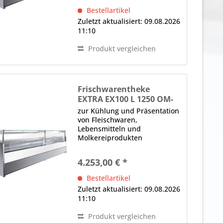
Glasklemmen, Lieferung ohne
Bestellartikel
Seitenteile (Sonderzubehör)...
Zuletzt aktualisiert: 09.08.2026
11:10
Produkt vergleichen
Frischwarentheke
EXTRA EX100 L 1250 OM-
R452 M2
zur Kühlung und Präsentation
von Fleischwaren,
Lebensmitteln und
Molkereiprodukten
Modulsystem, kanalisierbar 1
x Panoramafrontscheibe,
4.253,00 € *
gerade, H in mm: 590, von
oben nach vorne kippbar,
Bestellartikel
Glasklemmen, Lieferung ohne
Zuletzt aktualisiert: 09.08.2026
Seitenteile...
11:10
Produkt vergleichen