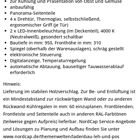
zur Kühlung und Präsentation von Obst und Gemüse
anbaufähig
Panorama-Seitenteile
4 x Drehtür, Thermoglas, selbstschließend,
ergonomischer Griff (je Tür)
2 x LED-Innenbeleuchtung (im Deckenteil), 4000 K
(Neutralweiß), gesondert schaltbar
Bautiefe in mm: 950, Fronthöhe in mm: 310
Spiegel (oberhalb der Warenauslagen), schräg gestellt
elektronische Steuerung
Digitalanzeige, Temperaturregelung
automatische Abtauung, bauseitiger Tauwasserablauf
erforderlich
Hinweis:
Lieferung im stabilen Holzverschlag. Zur Be- und Entlüftung ist
ein Mindestabstand zur rückwärtigen Wand oder zu anderen
Rückwand-Kühlregalen in mm: 60 einzuplanen. Frontblenden,
Frontleiste und Seitenteile auch in anderen RAL-Farbtönen
(teilweise gegen Aufpreis) lieferbar. NordCap Service-Angebote
und Lösungen zu Planung und Aufbau finden Sie unter
www.nordcap.de/themenwelten/ladenbau-leh-und-pos