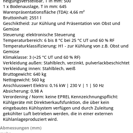
neigungsverstellbar, T in mm: 500
1 x Bodenauslage, T in mm: 645
Warenpräsentationsfläche (TDA):
4,66 m²
Bruttoinhalt:
2551 l
Geschiktheid:
zur Kühlung und Präsentation von Obst und
Gemüse
Steuerung:
elektronische Steuerung
Temperaturbereich:
6 bis 8 °C bei 25 °C UT und 60 % RF
Temperaturklassifizierung:
H1 - zur Kühlung von z.B. Obst und
Gemüse
Klimaklasse:
3 (+25 °C UT und 60 % RF)
Verkleidung außen:
Stahlblech, verzinkt, pulverlackbeschichtet
Verkleidung innen:
Stahlblech, weiß
Bruttogewicht:
640 kg
Nettogewicht:
560 kg
Anschlusswert Elektro:
0,16 kW | 230 V | 1 | 50 Hz
Absicherung:
0,98 A
Verordening / Norm:
keine EPREL Kennzeichnungspflicht:
Kühlgeräte mit Direktverkaufsfunktion, die über kein
eingebautes Kühlsystem verfügen und durch Zuleitung
gekühlter Luft betrieben werden, die in einer externen
Kühlanlageproduziert wird.
Abmessungen (mm)