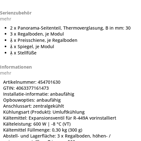
Serienzubehör
mehr
2 x Panorama-Seitenteil, Thermoverglasung, B in mm: 30
3 x Regalboden, je Modul
 x Preisschiene, je Regalboden
 x Spiegel, je Modul
 x Stellfüße
Informationen
mehr
Artikelnummer:
454701630
GTIN:
4063377161473
Installatie-informatie:
anbaufähig
Opbouwopties:
anbaufähig
Anschlussart:
zentralgekühlt
Kühlungsart (Produkt):
Umluftkühlung
Kältemittel:
Expansionsventil für R-449A vorinstalliert
Kälteleistung:
600 W | -8 °C (VT)
Kältemittel Füllmenge:
0,30 kg (300 g)
Abstell- und Lagerfläche:
3 x Regalboden, höhen- /