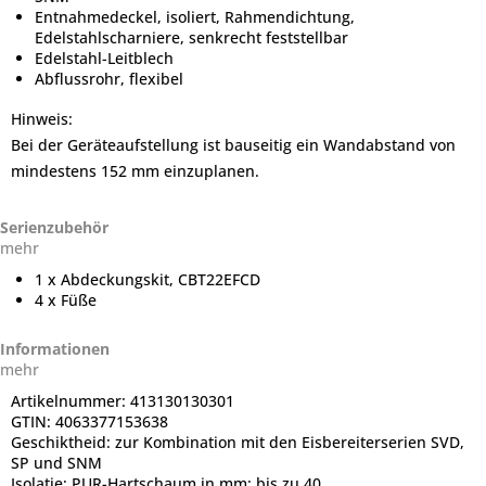
Entnahmedeckel, isoliert, Rahmendichtung,
Edelstahlscharniere, senkrecht feststellbar
Edelstahl-Leitblech
Abflussrohr, flexibel
Hinweis:
Bei der Geräteaufstellung ist bauseitig ein Wandabstand von
mindestens 152 mm einzuplanen.
Serienzubehör
mehr
1 x Abdeckungskit, CBT22EFCD
4 x Füße
Informationen
mehr
Artikelnummer:
413130130301
GTIN:
4063377153638
Geschiktheid:
zur Kombination mit den Eisbereiterserien SVD,
SP und SNM
Isolatie:
PUR-Hartschaum in mm: bis zu 40