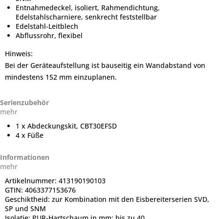
Entnahmedeckel, isoliert, Rahmendichtung,
Edelstahlscharniere, senkrecht feststellbar
Edelstahl-Leitblech
Abflussrohr, flexibel
Hinweis:
Bei der Geräteaufstellung ist bauseitig ein Wandabstand von
mindestens 152 mm einzuplanen.
Serienzubehör
mehr
1 x Abdeckungskit, CBT30EFSD
4 x Füße
Informationen
mehr
Artikelnummer:
413190190103
GTIN:
4063377153676
Geschiktheid:
zur Kombination mit den Eisbereiterserien SVD,
SP und SNM
Isolatie:
PUR-Hartschaum in mm: bis zu 40