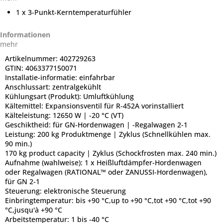
1 x 3-Punkt-Kerntemperaturfühler
Informationen
mehr
Artikelnummer:
402729263
GTIN:
4063377150071
Installatie-informatie:
einfahrbar
Anschlussart:
zentralgekühlt
Kühlungsart (Produkt):
Umluftkühlung
Kältemittel:
Expansionsventil für R-452A vorinstalliert
Kälteleistung:
12650 W | -20 °C (VT)
Geschiktheid:
für GN-Hordenwagen | -Regalwagen 2-1
Leistung:
200 kg Produktmenge | Zyklus (Schnellkühlen max.
90 min.)
170 kg product capacity | Zyklus (Schockfrosten max. 240 min.)
Aufnahme (wahlweise):
1 x Heißluftdämpfer-Hordenwagen
oder Regalwagen (RATIONAL™ oder ZANUSSI-Hordenwagen),
für GN 2-1
Steuerung:
elektronische Steuerung
Einbringtemperatur:
bis +90 °C,up to +90 °C,tot +90 °C,tot +90
°C,jusqu'à +90 °C
Arbeitstemperatur:
1 bis -40 °C