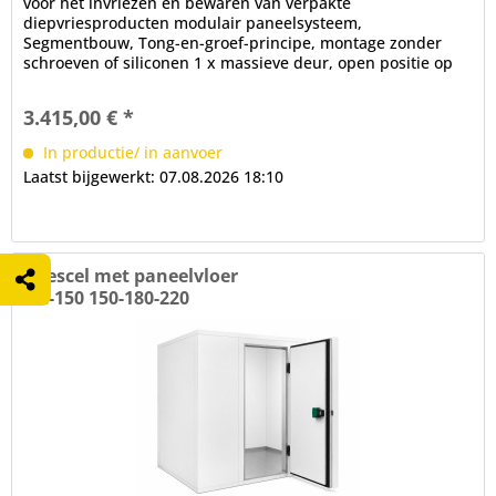
voor het invriezen en bewaren van verpakte
diepvriesproducten modulair paneelsysteem,
Segmentbouw, Tong-en-groef-principe, montage zonder
schroeven of siliconen 1 x massieve deur, open positie op
100°, frame verwarming, cilinderslot,...
3.415,00 € *
In productie/ in aanvoer
Laatst bijgewerkt: 07.08.2026 18:10
vriescel met paneelvloer
NC-150 150-180-220