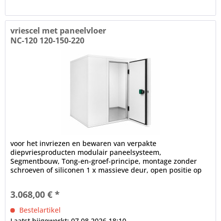
vriescel met paneelvloer
NC-120 120-150-220
voor het invriezen en bewaren van verpakte
diepvriesproducten modulair paneelsysteem,
Segmentbouw, Tong-en-groef-principe, montage zonder
schroeven of siliconen 1 x massieve deur, open positie op
100°, frame verwarming, cilinderslot,...
3.068,00 € *
Bestelartikel
Laatst bijgewerkt: 07.08.2026 18:10