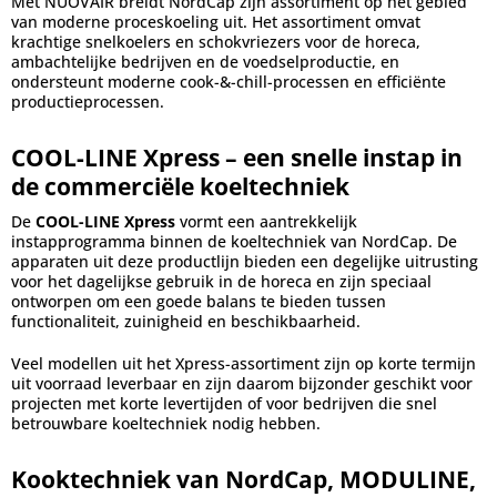
Met NUOVAIR breidt NordCap zijn assortiment op het gebied
van moderne proceskoeling uit. Het assortiment omvat
krachtige snelkoelers en schokvriezers voor de horeca,
ambachtelijke bedrijven en de voedselproductie, en
ondersteunt moderne cook-&-chill-processen en efficiënte
productieprocessen.
COOL-LINE Xpress – een snelle instap in
de commerciële koeltechniek
De
COOL-LINE Xpress
vormt een aantrekkelijk
instapprogramma binnen de koeltechniek van NordCap. De
apparaten uit deze productlijn bieden een degelijke uitrusting
voor het dagelijkse gebruik in de horeca en zijn speciaal
ontworpen om een goede balans te bieden tussen
functionaliteit, zuinigheid en beschikbaarheid.
Veel modellen uit het Xpress-assortiment zijn op korte termijn
uit voorraad leverbaar en zijn daarom bijzonder geschikt voor
projecten met korte levertijden of voor bedrijven die snel
betrouwbare koeltechniek nodig hebben.
Kooktechniek van NordCap, MODULINE,