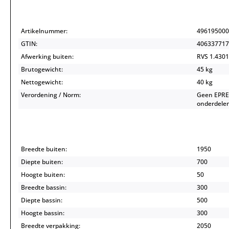
Artikelnummer:
496195000
GTIN:
406337717
Afwerking buiten:
RVS 1.4301
Brutogewicht:
45 kg
Nettogewicht:
40 kg
Verordening / Norm:
Geen EPREL
onderdelen
Breedte buiten:
1950
Diepte buiten:
700
Hoogte buiten:
50
Breedte bassin:
300
Diepte bassin:
500
Hoogte bassin:
300
Breedte verpakking:
2050