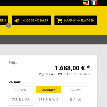
JKEN
INLOGGEN DEALER
NAAR WINKELWAGEN
0
Prijs:
1.688,00 € *
Prijzen excl. BTW
excl. verzendkosten
Variant
B-R-WU
Standard
B-L-WU
735-B-L-WU
735-B-R-WU
B-R-AK