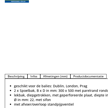
Beschrijving
Infos
Afmetingen (mm)
Productdocumentatie
geschikt voor de balies: Dublin, London, Prag
2 x Spoelbak, B x D in mm: 300 x 500 met parelrand ron
lekbak, diepgetrokken, met geperforeerde plaat, diepte i
Ø in mm: 22, met sifon
met afvoer/overloop standpijpventiel