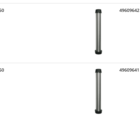
50
49609642
50
49609641