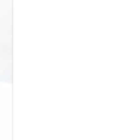
790
490
792
50
802
504
803
530
822
60
828
600
830
605
841
650
850
700
877
701
881
715
900
808
915
840
917
850
921
858
930
864
932
887
937