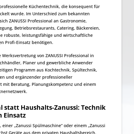
 professionelle Küchentechnik, die konsequent für
ickelt wurde. Im Unterschied zum bekannten
 sich ZANUSSI Professional an Gastronomie,
egung, Betriebsrestaurants, Catering, Bäckereien,
 robuste, leistungsfähige und wirtschaftliche
n Profi-Einsatz benötigen.
lle Werksvertretung von ZANUSSI Professional in
achhändler, Planer und gewerbliche Anwender
eitigen Programm aus Kochtechnik, Spültechnik,
n und ergänzender professioneller
rt mit Beratung, Planungskompetenz und einem
tnernetzwerk.
 statt Haushalts-Zanussi: Technik
n Einsatz
, einer „Zanussi Spülmaschine“ oder einem „Zanussi
ächst Geräte aus dem privaten Haushaltsbereich.