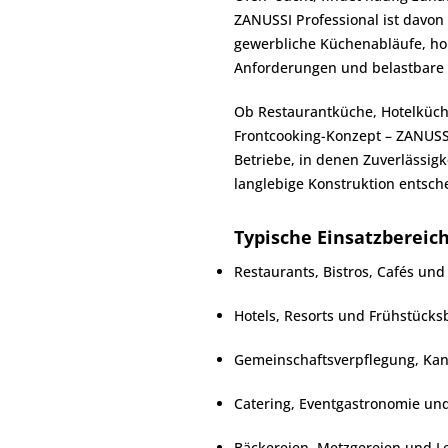
ZANUSSI Professional ist davon 
gewerbliche Küchenabläufe, h
Anforderungen und belastbare 
Ob Restaurantküche, Hotelküche
Frontcooking-Konzept – ZANUSSI 
Betriebe, in denen Zuverlässigk
langlebige Konstruktion entsch
Typische Einsatzbereic
Restaurants, Bistros, Cafés und
Hotels, Resorts und Frühstücks
Gemeinschaftsverpflegung, Ka
Catering, Eventgastronomie un
Bäckereien, Metzgereien und 