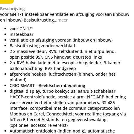
Beschrijving
voor GN 1/1 insteekbaar ventilatie en afzuiging vooraan (inbouw
en inbouw) Basisuitrusting...
meer
voor GN 1/1
insteekbaar
ventilatie en afzuiging vooraan (inbouw en inbouw)
Basisuitrusting zonder werkblad
2 x massieve deur, RVS, zelfsluitend, niet uitpuilend,
open positie 95°, CNS handvat, deurstop links
2 x RVS halve lade met telescopische geleider, 3-kamer
ballonafdichting, RVS handgreep
afgeronde hoeken, luchtschotten (binnen, onder het
plafond)
CRIO SMART - Beeldschermbediening
digitaal display, turbo koelcyclus, aan/uit-schakelaar,
HACCP-controlefunctie, service alarm, NFC APP bediening
voor service en het instellen van parameters, RS 485
interface, compatibel met de communicatieprotocollen
Modbus en Carel, Connectiviteit voor realtime toegang via
IoT en Ethernet Afstands- en gegevensbewaking
(optioneel accessoire vereist)
Automatisch ontdooien (indien nodig), automatische