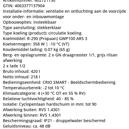
Artikelnummer:
402721130
GTIN:
4063377137904
Installatie-informatie:
ventilatie en ontluchting aan de voorzijde
voor onder- en inbouwmontage
Opbouwopties:
insteekbaar
Type aansluiting:
stekkerklaar
Type koeling (product):
circulatie koeling
Koelmiddel:
R-290 (Propaan) GWP100 AR5 3
Koelvermogen:
358 W | -10 °C (VT)
Koudemiddel lading:
0,07 kg (65 g)
Berg- en opslagruimte:
2 x GN draagrooster 1/1, grijs rilsan
afwerking
2 x lade 1/2
Bruto inhoud:
420 l
Netto inhoud:
218 l
Bedieningseenheid:
CRIO SMART - Beeldschermbediening
Temperatuurbereik:
-2 tot 10 °C
Klimaatcategorie:
4 (+30 °C OT en 55 % RV)
Relatieve luchtvochtigheid:
40 - 85 %
Isolatie:
Cyclopentaan hardschuim in mm: tot 90
Afwerking buiten:
RVS 1.4301
Afwerking binnen:
RVS 1.4301
Beschermingsgraad:
IP21 - druppelwater beschermd
Geluidsniveau:
ca. 48 dB