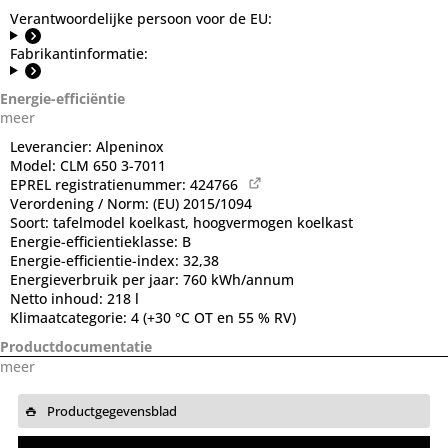
Verantwoordelijke persoon voor de EU:
Fabrikantinformatie:
Energie-efficiëntie
meer
Leverancier:
Alpeninox
Model:
CLM 650 3-7011
EPREL registratienummer:
424766
Verordening / Norm:
(EU) 2015/1094
Soort:
tafelmodel koelkast, hoogvermogen koelkast
Energie-efficientieklasse:
B
Energie-efficientie-index:
32,38
Energieverbruik per jaar:
760 kWh/annum
Netto inhoud:
218 l
Klimaatcategorie:
4 (+30 °C OT en 55 % RV)
Productdocumentatie
meer
Productgegevensblad