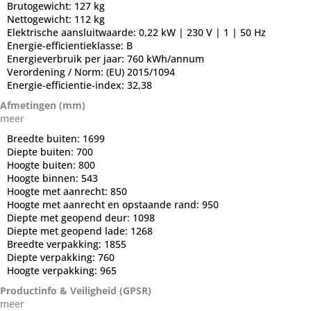
Brutogewicht:
127 kg
Nettogewicht:
112 kg
Elektrische aansluitwaarde:
0,22 kW | 230 V | 1 | 50 Hz
Energie-efficientieklasse:
B
Energieverbruik per jaar:
760 kWh/annum
Verordening / Norm:
(EU) 2015/1094
Energie-efficientie-index:
32,38
Afmetingen (mm)
meer
Breedte buiten:
1699
Diepte buiten:
700
Hoogte buiten:
800
Hoogte binnen:
543
Hoogte met aanrecht:
850
Hoogte met aanrecht en opstaande rand:
950
Diepte met geopend deur:
1098
Diepte met geopend lade:
1268
Breedte verpakking:
1855
Diepte verpakking:
760
Hoogte verpakking:
965
Productinfo & Veiligheid (GPSR)
meer