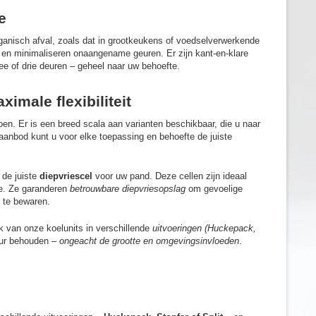
e
anisch afval, zoals dat in grootkeukens of voedselverwerkende
 en minimaliseren onaangename geuren. Er zijn kant-en-klare
ee of drie deuren – geheel naar uw behoefte.
imale flexibiliteit
oen. Er is een breed scala aan varianten beschikbaar, die u naar
 aanbod kunt u voor elke toepassing en behoefte de juiste
 de juiste
diepvriescel
voor uw pand. Deze cellen zijn ideaal
ie. Ze garanderen
betrouwbare diepvriesopslag
om gevoelige
n te bewaren.
k van onze koelunits in verschillende
uitvoeringen (Huckepack,
tuur behouden –
ongeacht de grootte en omgevingsinvloeden
.