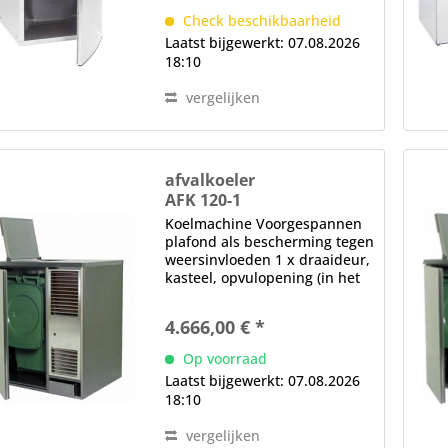
gereedschap elektronische
Check beschikbaarheid
controle digitaal display
Laatst bijgewerkt: 07.08.2026
automatische...
18:10
vergelijken
afvalkoeler
AFK 120-1
Koelmachine Voorgespannen
plafond als bescherming tegen
weersinvloeden 1 x draaideur,
kasteel, opvulopening (in het
plafond), magnetische
afdichting, verwisselbaar
4.666,00 € *
zonder gereedschap
elektronische controle (achter
Op voorraad
het diafragma)...
Laatst bijgewerkt: 07.08.2026
18:10
vergelijken