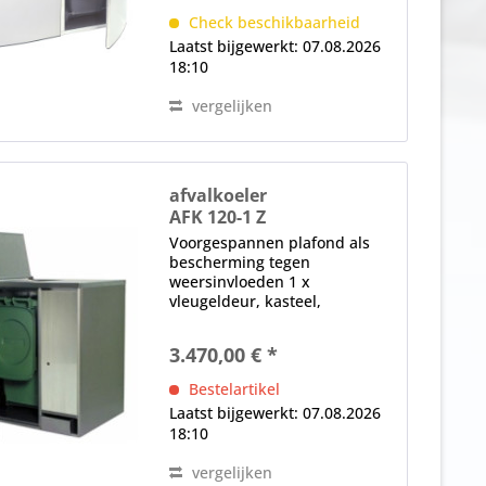
gereedschap elektronische
Check beschikbaarheid
controle digitaal display
Laatst bijgewerkt: 07.08.2026
automatische...
18:10
vergelijken
afvalkoeler
AFK 120-1 Z
Voorgespannen plafond als
bescherming tegen
weersinvloeden 1 x
vleugeldeur, kasteel,
opvulopening (in het plafond),
magnetische afdichting,
3.470,00 € *
verwisselbaar zonder
gereedschap elektronische
Bestelartikel
controle (achter het
Laatst bijgewerkt: 07.08.2026
diafragma)...
18:10
vergelijken