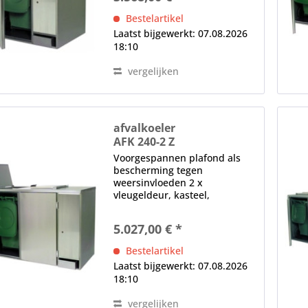
gereedschap elektronische
Bestelartikel
controle (achter het
Laatst bijgewerkt: 07.08.2026
diafragma)...
18:10
vergelijken
afvalkoeler
AFK 240-2 Z
Voorgespannen plafond als
bescherming tegen
weersinvloeden 2 x
vleugeldeur, kasteel,
opvulopening (in het plafond),
magnetische afdichting,
5.027,00 € *
verwisselbaar zonder
gereedschap elektronische
Bestelartikel
controle (achter het
Laatst bijgewerkt: 07.08.2026
diafragma)...
18:10
vergelijken