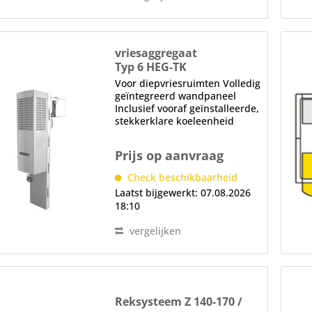
vriesaggregaat
Typ 6 HEG-TK
Voor diepvriesruimten Volledig
geïntegreerd wandpaneel
Inclusief vooraf geïnstalleerde,
stekkerklare koeleenheid
Vochtige ruimteverlichting
Elektronische besturing
Prijs op aanvraag
Lichtschakelaar met
controlelampje, thermometer
Check beschikbaarheid
Automatisch ontdooien...
Laatst bijgewerkt: 07.08.2026
18:10
vergelijken
Reksysteem Z 140-170 /