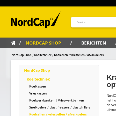
NORDCAP SHOP
BERICHTEN
NordCap Shop
Koeltechniek
Koelcellen / vriescellen / afvalkoelers
NordCap Shop
Kr
Koeltechniek
op
Koelkasten
Vrieskasten
NordC
Koelwerkbanken | Vrieswerkbanken
het h
de ver
Snelkoelers / blast freezers / blastchillers
uitvoe
Koelcellen / vriescellen / afvalkoelers