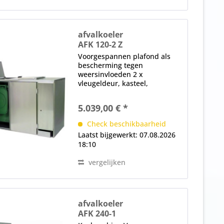
afvalkoeler
AFK 120-2 Z
Voorgespannen plafond als
bescherming tegen
weersinvloeden 2 x
vleugeldeur, kasteel,
opvulopening (in het plafond),
magnetische afdichting,
5.039,00 € *
verwisselbaar zonder
gereedschap elektronische
Check beschikbaarheid
controle (achter het
Laatst bijgewerkt: 07.08.2026
diafragma)...
18:10
vergelijken
afvalkoeler
AFK 240-1