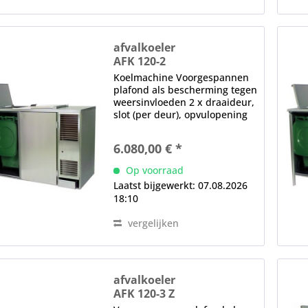
afvalkoeler
AFK 120-2
Koelmachine Voorgespannen
plafond als bescherming tegen
weersinvloeden 2 x draaideur,
slot (per deur), opvulopening
(in het plafond), magnetische
afdichting, verwisselbaar
6.080,00 € *
zonder gereedschap
elektronische controle (achter
Op voorraad
het diafragma)...
Laatst bijgewerkt: 07.08.2026
18:10
vergelijken
afvalkoeler
AFK 120-3 Z