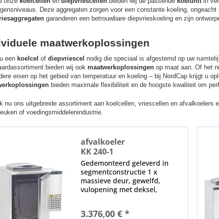
al onze
koelcellen
en
diepvriescellen
bieden wij de passende
koelunit
in ver
gensniveaus. Deze aggregaten zorgen voor een constante koeling, ongeacht
riesaggregaten
garanderen een betrouwbare diepvrieskoeling en zijn ontworpe
ividuele maatwerkoplossingen
 u een
koelcel
of
diepvriescel
nodig die speciaal is afgestemd op uw ruimteli
aardassortiment bieden wij ook
maatwerkoplossingen
op maat aan. Of het nu
dere eisen op het gebied van temperatuur en koeling – bij NordCap krijgt u o
erkoplossingen
bieden maximale flexibiliteit en de hoogste kwaliteit om per
k nu ons uitgebreide assortiment aan
koelcellen, vriescellen en afvalkoelers
e
keuken of voedingsmiddelenindustrie.
afvalkoeler
KK 240-1
Gedemonteerd geleverd in
segmentconstructie 1 x
massieve deur, gewelfd,
vulopening met deksel,
ergonomische verzonken
greep, magnetische afdichting,
3.376,00 € *
verwisselbaar zonder