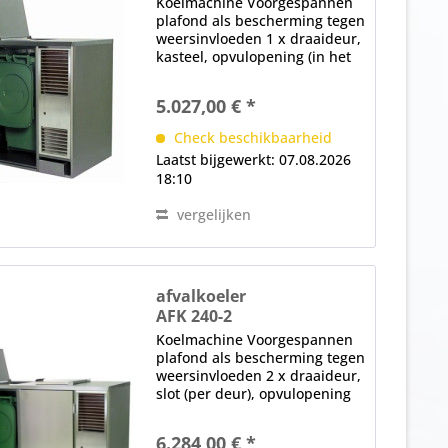
Koelmachine Voorgespannen
plafond als bescherming tegen
weersinvloeden 1 x draaideur,
kasteel, opvulopening (in het
plafond), magnetische
afdichting, verwisselbaar
5.027,00 € *
zonder gereedschap
elektronische controle (achter
Check beschikbaarheid
het diafragma)...
Laatst bijgewerkt: 07.08.2026
18:10
vergelijken
afvalkoeler
AFK 240-2
Koelmachine Voorgespannen
plafond als bescherming tegen
weersinvloeden 2 x draaideur,
slot (per deur), opvulopening
(in het plafond), magnetische
afdichting, verwisselbaar
6.284,00 € *
zonder gereedschap