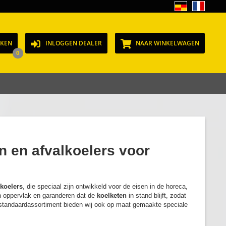
JKEN
INLOGGEN DEALER
NAAR WINKELWAGEN
0
en en afvalkoelers voor
lkoelers
, die speciaal zijn ontwikkeld voor de eisen in de horeca,
n oppervlak en garanderen dat de
koelketen
in stand blijft, zodat
e standaardassortiment bieden wij ook op maat gemaakte speciale