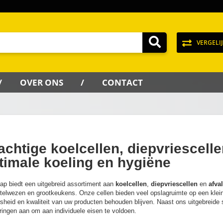
VERGELI
OVER ONS
CONTACT
achtige koelcellen, diepvriescell
timale koeling en hygiëne
ap biedt een uitgebreid assortiment aan
koelcellen
,
diepvriescellen
en
afva
otelwezen en grootkeukens. Onze cellen bieden veel opslagruimte op een klei
sheid en kwaliteit van uw producten behouden blijven. Naast ons uitgebreid
ringen aan om aan individuele eisen te voldoen.