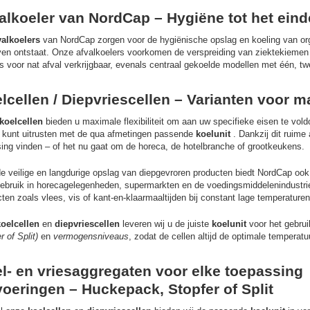
alkoeler van NordCap – Hygiëne tot het eind
valkoelers
van NordCap zorgen voor de hygiënische opslag en koeling van org
jven ontstaat. Onze afvalkoelers voorkomen de verspreiding van ziektekiemen
s voor nat afval verkrijgbaar, evenals centraal gekoelde modellen met één, tw
lcellen / Diepvriescellen – Varianten voor max
koelcellen
bieden u maximale flexibiliteit om aan uw specifieke eisen te vold
 kunt uitrusten met de qua afmetingen passende
koelunit
. Dankzij dit ruime
ing vinden – of het nu gaat om de horeca, de hotelbranche of grootkeukens.
e veilige en langdurige opslag van diepgevroren producten biedt NordCap ook
gebruik in horecagelegenheden, supermarkten en de voedingsmiddelenindustr
ten zoals vlees, vis of kant-en-klaarmaaltijden bij constant lage temperature
koelcellen
en
diepvriescellen
leveren wij u de juiste
koelunit
voor het gebrui
r of Split)
en
vermogensniveaus
, zodat de cellen altijd de optimale tempera
l- en vriesaggregaten voor elke toepassing
voeringen –
Huckepack, Stopfer of Split