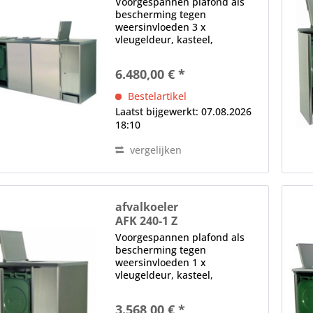
Voorgespannen plafond als
bescherming tegen
weersinvloeden 3 x
vleugeldeur, kasteel,
opvulopening (in het plafond),
magnetische afdichting,
6.480,00 € *
verwisselbaar zonder
gereedschap elektronische
Bestelartikel
controle (achter het
Laatst bijgewerkt: 07.08.2026
diafragma)...
18:10
vergelijken
afvalkoeler
AFK 240-1 Z
Voorgespannen plafond als
bescherming tegen
weersinvloeden 1 x
vleugeldeur, kasteel,
opvulopening (in het plafond),
magnetische afdichting,
3.568,00 € *
verwisselbaar zonder