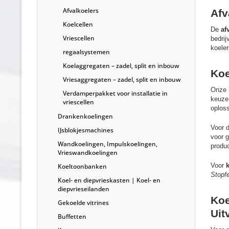
Afvalkoelers
Afv
Koelcellen
De
af
Vriescellen
bedri
koeler
regaalsystemen
Koelaggregaten – zadel, split en inbouw
Koe
Vriesaggregaten – zadel, split en inbouw
Onze
Verdamperpakket voor installatie in
keuze
vriescellen
oploss
Drankenkoelingen
Voor d
IJsblokjesmachines
voor 
Wandkoelingen, Impulskoelingen,
produc
Vrieswandkoelingen
Voor
Koeltoonbanken
Stopfe
Koel- en diepvrieskasten | Koel- en
diepvrieseilanden
Koe
Gekoelde vitrines
Uit
Buffetten