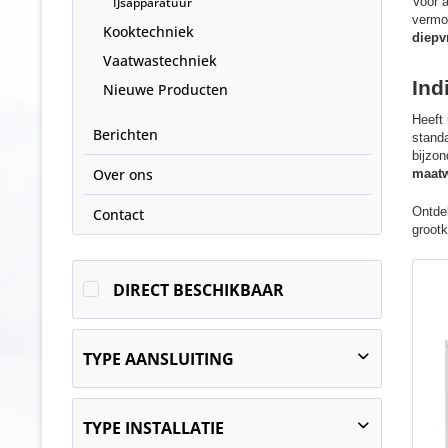
IJsapparatuur
Voor 
vermo
Kooktechniek
diepv
Vaatwastechniek
Ind
Nieuwe Producten
Heeft
Berichten
stand
bijzon
Over ons
maatw
Ontde
Contact
groot
DIRECT BESCHIKBAAR
TYPE AANSLUITING
stekkerklaar
TYPE INSTALLATIE
centrale koeling