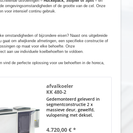
schillende uitvoeringen –
Huckepack, Stopfer of Split
– en
 de omgevingsomstandigheden of de grootte van de cel. Onze
n voor intensief continu gebruik.
jke omstandigheden of bijzondere eisen? Naast ons uitgebreide
 gaat om afwijkende afmetingen, een specifieke constructie of
plossingen op maat voor elke behoefte. Onze
fect aan uw individuele koelbehoeften te voldoen.
n vind de perfecte oplossing voor uw behoeften in de horeca,
afvalkoeler
KK 480-2
Gedemonteerd geleverd in
segmentconstructie 2 x
massieve deur, gewelfd,
vulopening met deksel,
ergonomische verzonken
greep, magnetische afdichting,
4.720,00 € *
verwisselbaar zonder