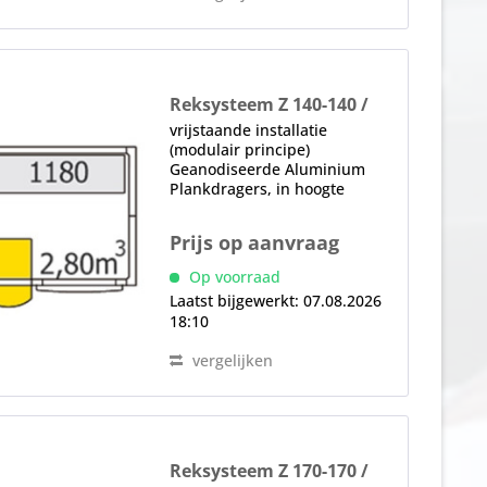
Reksysteem Z 140-140 /
144-114
vrijstaande installatie
(modulair principe)
Geanodiseerde Aluminium
Plankdragers, in hoogte
verstelbaar, elk
Legbordelement met 4
Prijs op aanvraag
geperforeerde, in hoogte
verstelbare Legborden (+/- 150
Op voorraad
mm) van Polyethyleen Hoge
Laatst bijgewerkt: 07.08.2026
veld- en...
18:10
vergelijken
Reksysteem Z 170-170 /