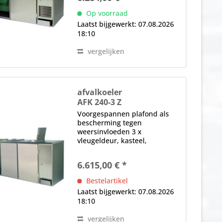
elektronische controle (achter
Op voorraad
het diafragma)...
Laatst bijgewerkt: 07.08.2026
18:10
vergelijken
afvalkoeler
AFK 240-3 Z
Voorgespannen plafond als
bescherming tegen
weersinvloeden 3 x
vleugeldeur, kasteel,
opvulopening (in het plafond),
magnetische afdichting,
6.615,00 € *
verwisselbaar zonder
gereedschap elektronische
Bestelartikel
controle (achter het
Laatst bijgewerkt: 07.08.2026
diafragma)...
18:10
vergelijken