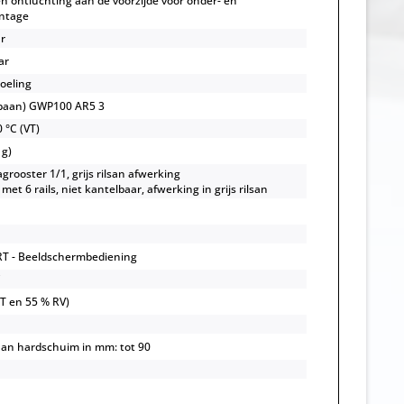
en ontluchting aan de voorzijde voor onder- en
ntage
r
ar
koeling
opaan) GWP100 AR5 3
 °C (VT)
 g)
grooster 1/1, grijs rilsan afwerking
 met 6 rails, niet kantelbaar, afwerking in grijs rilsan
T - Beeldschermbediening
C
OT en 55 % RV)
an hardschuim in mm: tot 90