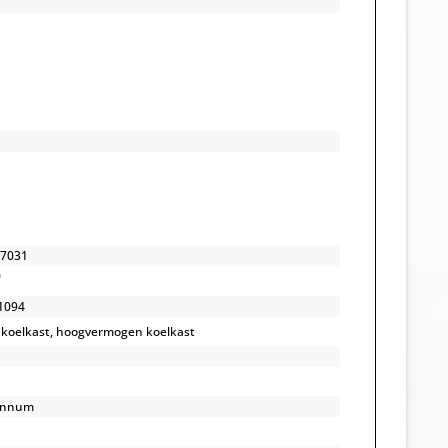
-7031
1094
 koelkast, hoogvermogen koelkast
annum