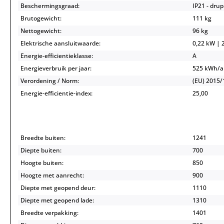
Beschermingsgraad:
IP21 - dru
Brutogewicht:
111 kg
Nettogewicht:
96 kg
Elektrische aansluitwaarde:
0,22 kW | 2
Energie-efficientieklasse:
A
Energieverbruik per jaar:
525 kWh/
Verordening / Norm:
(EU) 2015/
Energie-efficientie-index:
25,00
Breedte buiten:
1241
Diepte buiten:
700
Hoogte buiten:
850
Hoogte met aanrecht:
900
Diepte met geopend deur:
1110
Diepte met geopend lade:
1310
Breedte verpakking:
1401