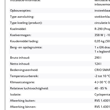
Installatie-informatie:
ventilatie 
inbouwmo
Opbouwopties:
insteekbaa
Type aansluiting:
stekkerkla
Type koeling (product):
circulatie 
Koelmiddel:
R-290 (Pr
Koelvermogen:
358 W | -10
Koudemiddel lading:
0,05 kg (50
Berg- en opslagruimte:
1 x GN draa
1 x legbord
Bruto inhoud:
290 l
Netto inhoud:
124 l
Bedieningseenheid:
CRIO SMAR
Temperatuurbereik:
-2 tot 10 °
Klimaatcategorie:
4 (+30 °C 
Relatieve luchtvochtigheid:
40 - 85 %
Isolatie:
Cyclopenta
Afwerking buiten:
RVS 1.4301
Afwerking binnen:
RVS 1.4301