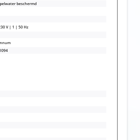
ppelwater beschermd
30 V | 1 | 50 Hz
annum
1094