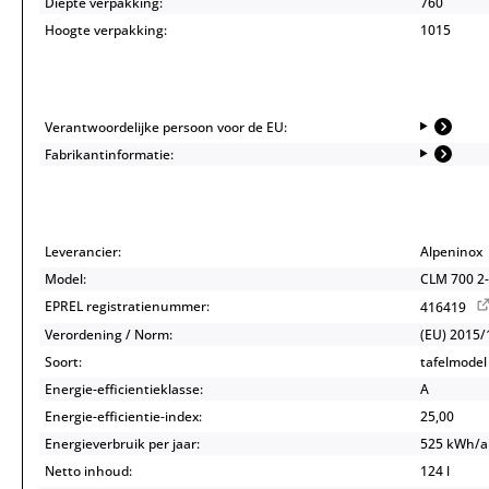
Diepte verpakking:
760
Hoogte verpakking:
1015
Verantwoordelijke persoon voor de EU:
Fabrikantinformatie:
Leverancier:
Alpeninox
Model:
CLM 700 2
EPREL registratienummer:
416419
Verordening / Norm:
(EU) 2015/
Soort:
tafelmodel
Energie-efficientieklasse:
A
Energie-efficientie-index:
25,00
Energieverbruik per jaar:
525 kWh/
Netto inhoud:
124 l