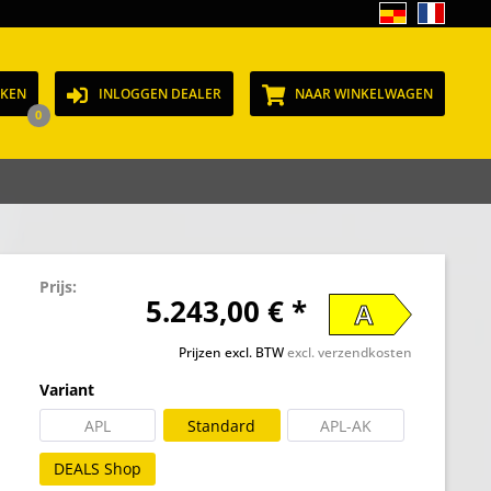
JKEN
INLOGGEN DEALER
NAAR WINKELWAGEN
0
Prijs:
5.243,00 € *
A
Prijzen excl. BTW
excl. verzendkosten
Variant
APL
Standard
APL-AK
DEALS Shop