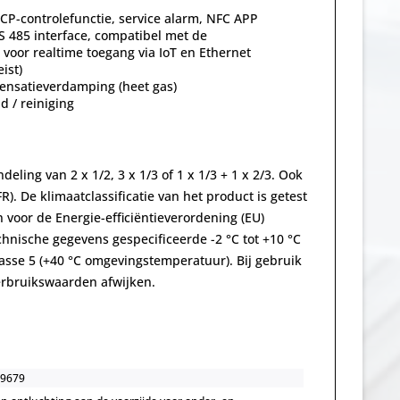
CCP-controlefunctie, service alarm, NFC APP
S 485 interface, compatibel met de
voor realtime toegang via IoT en Ethernet
ist)
ensatieverdamping (heet gas)
 / reiniging
eling van 2 x 1/2, 3 x 1/3 of 1 x 1/3 + 1 x 2/3. Ook
. De klimaatclassificatie van het product is getest
 voor de Energie-efficiëntieverordening (EU)
chnische gegevens gespecificeerde -2 °C tot +10 °C
se 5 (+40 °C omgevingstemperatuur). Bij gebruik
rbruikswaarden afwijken.
9679