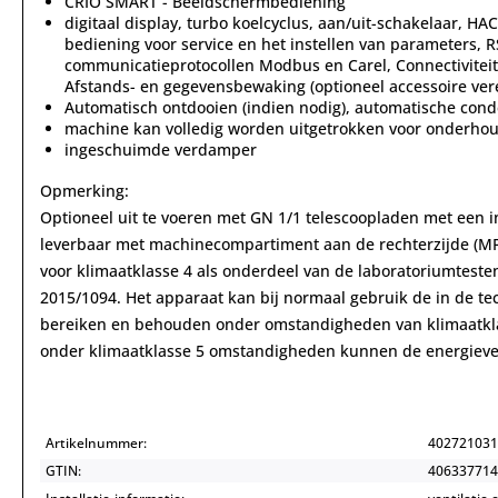
CRIO SMART - Beeldschermbediening
digitaal display, turbo koelcyclus, aan/uit-schakelaar, HA
bediening voor service en het instellen van parameters, R
communicatieprotocollen Modbus en Carel, Connectiviteit 
Afstands- en gegevensbewaking (optioneel accessoire vere
Automatisch ontdooien (indien nodig), automatische cond
machine kan volledig worden uitgetrokken voor onderhoud
ingeschuimde verdamper
Opmerking:
Optioneel uit te voeren met GN 1/1 telescoopladen met een ind
leverbaar met machinecompartiment aan de rechterzijde (MFR)
voor klimaatklasse 4 als onderdeel van de laboratoriumtesten
2015/1094. Het apparaat kan bij normaal gebruik de in de te
bereiken en behouden onder omstandigheden van klimaatklas
onder klimaatklasse 5 omstandigheden kunnen de energieve
Artikelnummer:
402721031
GTIN:
406337714