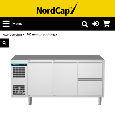
Menu
700 mm corpushoogte
Naar overzicht