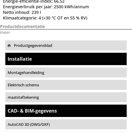
Energie-efficientie-index:
66,52
Energieverbruik per jaar:
2500 kWh/annum
Netto inhoud:
239 l
Klimaatcategorie:
4 (+30 °C OT en 55 % RV)
Productdocumentatie
meer
Productgegevensblad
Installatie
Montagehandleiding
Elektrisch schema
maatstaftekening
CAD- & BIM-gegevens
AutoCAD 3D (DWG/DXF)