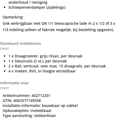
onderhoud / reiniging
Schoepenverdamper (zijdelings)
Opmerking:
Ook verkrijgbaar met GN 1/1 telescopische lade in 2 x 1/2 of 3 x
1/3 indeling (alleen af ​​fabriek mogelijk, bij bestelling opgeven).
Standaard toebehoren
meer
1 x Draagrooster, grijs rilsan, per deurvak
1 x Steunrails (2 st.), per deurvak
2 x Rail, verticaal, voor max. 15 draagrails, per deurvak
4 x Voeten, RVS, in hoogte verstelbaar
Informatie over
meer
Artikelnummer:
402712201
GTIN:
4063377149358
Installatie-informatie:
bouwbaar op sokkel
Opbouwopties:
insteekbaar
Type aansluiting:
stekkerklaar