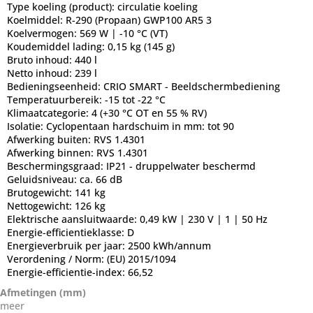
Type koeling (product):
circulatie koeling
Koelmiddel:
R-290 (Propaan) GWP100 AR5 3
Koelvermogen:
569 W | -10 °C (VT)
Koudemiddel lading:
0,15 kg (145 g)
Bruto inhoud:
440 l
Netto inhoud:
239 l
Bedieningseenheid:
CRIO SMART - Beeldschermbediening
Temperatuurbereik:
-15 tot -22 °C
Klimaatcategorie:
4 (+30 °C OT en 55 % RV)
Isolatie:
Cyclopentaan hardschuim in mm: tot 90
Afwerking buiten:
RVS 1.4301
Afwerking binnen:
RVS 1.4301
Beschermingsgraad:
IP21 - druppelwater beschermd
Geluidsniveau:
ca. 66 dB
Brutogewicht:
141 kg
Nettogewicht:
126 kg
Elektrische aansluitwaarde:
0,49 kW | 230 V | 1 | 50 Hz
Energie-efficientieklasse:
D
Energieverbruik per jaar:
2500 kWh/annum
Verordening / Norm:
(EU) 2015/1094
Energie-efficientie-index:
66,52
Afmetingen (mm)
meer