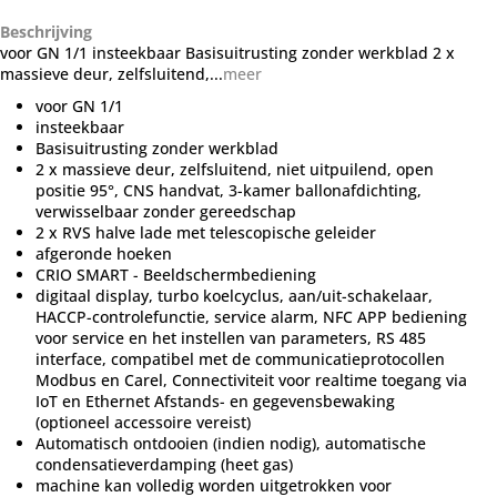
Beschrijving
voor GN 1/1 insteekbaar Basisuitrusting zonder werkblad 2 x
massieve deur, zelfsluitend,...
meer
voor GN 1/1
insteekbaar
Basisuitrusting zonder werkblad
2 x massieve deur, zelfsluitend, niet uitpuilend, open
positie 95°, CNS handvat, 3-kamer ballonafdichting,
verwisselbaar zonder gereedschap
2 x RVS halve lade met telescopische geleider
afgeronde hoeken
CRIO SMART - Beeldschermbediening
digitaal display, turbo koelcyclus, aan/uit-schakelaar,
HACCP-controlefunctie, service alarm, NFC APP bediening
voor service en het instellen van parameters, RS 485
interface, compatibel met de communicatieprotocollen
Modbus en Carel, Connectiviteit voor realtime toegang via
IoT en Ethernet Afstands- en gegevensbewaking
(optioneel accessoire vereist)
Automatisch ontdooien (indien nodig), automatische
condensatieverdamping (heet gas)
machine kan volledig worden uitgetrokken voor