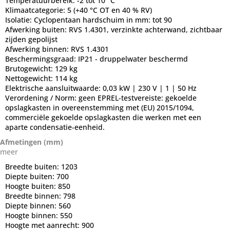
Temperatuurbereik:
-2 tot 10 °C
Klimaatcategorie:
5 (+40 °C OT en 40 % RV)
Isolatie:
Cyclopentaan hardschuim in mm: tot 90
Afwerking buiten:
RVS 1.4301, verzinkte achterwand, zichtbaar
zijden gepolijst
Afwerking binnen:
RVS 1.4301
Beschermingsgraad:
IP21 - druppelwater beschermd
Brutogewicht:
129 kg
Nettogewicht:
114 kg
Elektrische aansluitwaarde:
0,03 kW | 230 V | 1 | 50 Hz
Verordening / Norm:
geen EPREL-testvereiste: gekoelde
opslagkasten in overeenstemming met (EU) 2015/1094,
commerciële gekoelde opslagkasten die werken met een
aparte condensatie-eenheid.
Afmetingen (mm)
meer
Breedte buiten:
1203
Diepte buiten:
700
Hoogte buiten:
850
Breedte binnen:
798
Diepte binnen:
560
Hoogte binnen:
550
Hoogte met aanrecht:
900