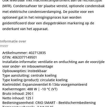
Ook leverbaar met machinecompartiment aan de rechterzijde
(MFR). Condensafvoer ter plaatse vereist, optionele condensbak
met elektrische condensverdamping. De positie voor een
optioneel gat in het reinigingsproces kan worden
geïdentificeerd door een diepgetrokken markering op de
onderkant van het apparaat.
Informatie over
meer
Artikelnummer:
402712835
GTIN:
4063377149501
Installatie-informatie:
ventilatie en ontluchting aan de voorzijde
voor onder- en inbouwmontage
Opbouwopties:
insteekbaar
Type aansluiting:
centrale koeling
Type koeling (product):
circulatie koeling
Koelmiddel:
Expansieventiel R-134a voorgemonteerd
Koelvermogen:
488 W | -10 °C (VT)
Bruto inhoud:
290 l
Netto inhoud:
125 l
Bedieningseenheid:
CRIO SMART - Beeldschermbediening