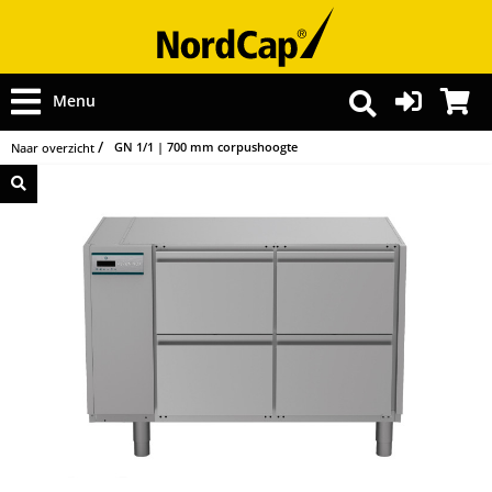
Menu
GN 1/1 | 700 mm corpushoogte
Naar overzicht