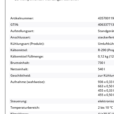
Artikelnummer:
435700119
GTIN:
406337713
Aufstellungsart:
Standgerä
Anschlussart:
steckerfert
Kühlungsart (Produkt):
Umluftküh
Kältemittel:
R-290 (Pr
Kältemittel Füllmenge:
0,12 kg (12
Bruttoinhalt:
730 l
Nettoinhalt:
540 l
Geschiktheid:
zur Kühlu
Aufnahme (wahlweise):
936 x 0,33 
663 x 0,50 
455 x 0,33 
455 x 0,50 
Steuerung:
elektronis
Temperaturbereich:
2 bis 10 °C
Klimaklasse:
4 (+30 °C 