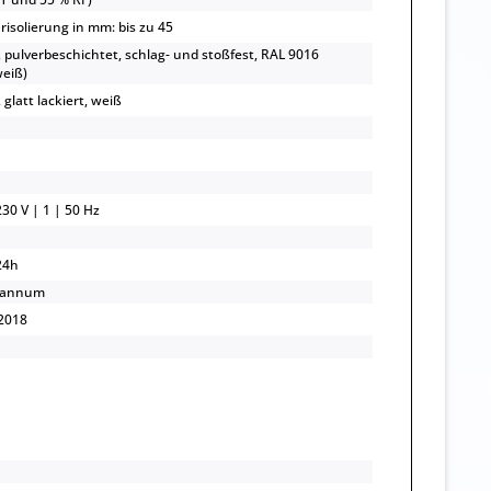
risolierung in mm: bis zu 45
, pulverbeschichtet, schlag- und stoßfest, RAL 9016
eiß)
 glatt lackiert, weiß
30 V | 1 | 50 Hz
24h
/annum
2018