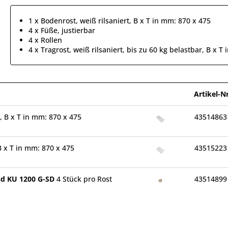
1 x Bodenrost, weiß rilsaniert, B x T in mm: 870 x 475
4 x Füße, justierbar
4 x Rollen
4 x Tragrost, weiß rilsaniert, bis zu 60 kg belastbar, B x T
Artikel-Nr
t, B x T in mm: 870 x 475
43514863
 B x T in mm: 870 x 475
43515223
und KU 1200 G-SD
4 Stück pro Rost
43514899