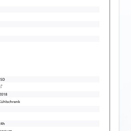
-SD
2018
 Kühlschrank
24h
/annum