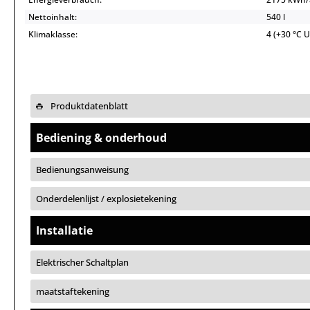
Nettoinhalt:
540 l
Klimaklasse:
4 (+30 °C 
Produktdatenblatt
Bediening & onderhoud
Bedienungsanweisung
Onderdelenlijst / explosietekening
Installatie
Elektrischer Schaltplan
maatstaftekening