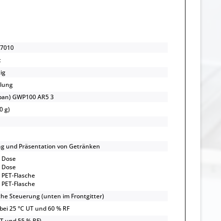
7010
t
ig
lung
opan) GWP100 AR5 3
0 g)
ng und Präsentation von Getränken
l Dose
l Dose
l PET-Flasche
l PET-Flasche
che Steuerung (unten im Frontgitter)
 bei 25 °C UT und 60 % RF
UT und 55 % RF)