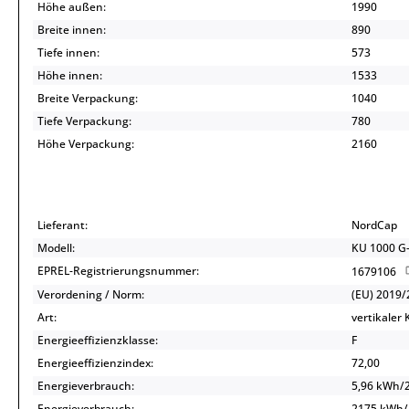
Höhe außen:
1990
Breite innen:
890
Tiefe innen:
573
Höhe innen:
1533
Breite Verpackung:
1040
Tiefe Verpackung:
780
Höhe Verpackung:
2160
Lieferant:
NordCap
Modell:
KU 1000 G
EPREL-Registrierungsnummer:
1679106
Verordening / Norm:
(EU) 2019/
Art:
vertikaler
Energieeffizienzklasse:
F
Energieeffizienzindex:
72,00
Energieverbrauch:
5,96 kWh/
Energieverbrauch:
2175 kWh