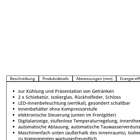
Beschreibung
Produktdetails
Abmessungen (mm)
Energie-eff
zur Kühlung und Präsentation von Getränken
2 x Schiebetür, Isolierglas, Rückholfeder, Schloss
LED-Innenbeleuchtung (vertikal), gesondert schaltbar
Innenbehälter ohne Kompressorstufe
elektronische Steuerung (unten im Frontgitter)
Digitalanzeige, stufenlose Temperaturregelung, Innenth
automatische Abtauung, automatische Tauwasserverdun
Maschinenfach unten (außerhalb des Innenraums), Isoli
zu Komponenten wartungsfreundlich