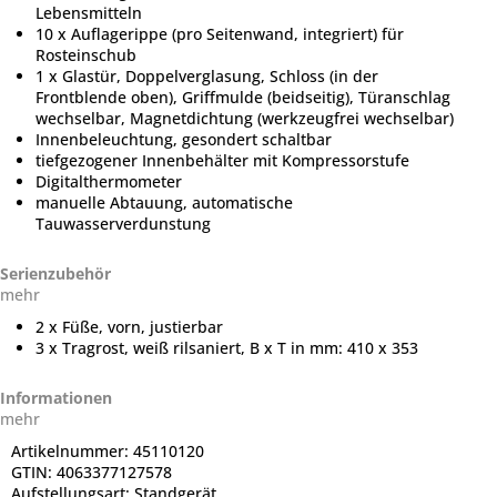
Lebensmitteln
10 x Auflagerippe (pro Seitenwand, integriert) für
Rosteinschub
1 x Glastür, Doppelverglasung, Schloss (in der
Frontblende oben), Griffmulde (beidseitig), Türanschlag
wechselbar, Magnetdichtung (werkzeugfrei wechselbar)
Innenbeleuchtung, gesondert schaltbar
tiefgezogener Innenbehälter mit Kompressorstufe
Digitalthermometer
manuelle Abtauung, automatische
Tauwasserverdunstung
Serienzubehör
mehr
2 x Füße, vorn, justierbar
3 x Tragrost, weiß rilsaniert, B x T in mm: 410 x 353
Informationen
mehr
Artikelnummer:
45110120
GTIN:
4063377127578
Aufstellungsart:
Standgerät