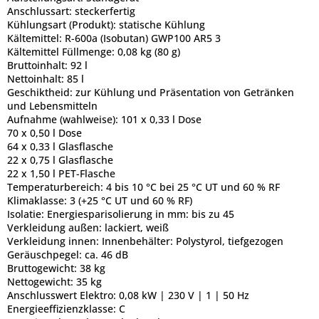
Anschlussart:
steckerfertig
Kühlungsart (Produkt):
statische Kühlung
Kältemittel:
R-600a (Isobutan) GWP100 AR5 3
Kältemittel Füllmenge:
0,08 kg (80 g)
Bruttoinhalt:
92 l
Nettoinhalt:
85 l
Geschiktheid:
zur Kühlung und Präsentation von Getränken
und Lebensmitteln
Aufnahme (wahlweise):
101 x 0,33 l Dose
70 x 0,50 l Dose
64 x 0,33 l Glasflasche
22 x 0,75 l Glasflasche
22 x 1,50 l PET-Flasche
Temperaturbereich:
4 bis 10 °C bei 25 °C UT und 60 % RF
Klimaklasse:
3 (+25 °C UT und 60 % RF)
Isolatie:
Energiesparisolierung in mm: bis zu 45
Verkleidung außen:
lackiert, weiß
Verkleidung innen:
Innenbehälter: Polystyrol, tiefgezogen
Geräuschpegel:
ca. 46 dB
Bruttogewicht:
38 kg
Nettogewicht:
35 kg
Anschlusswert Elektro:
0,08 kW | 230 V | 1 | 50 Hz
Energieeffizienzklasse:
C