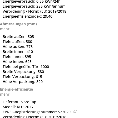
Energieverbrauch:
0,55 kWh/24h
Energieverbrauch:
285 kWh/annum
Verordening / Norm:
(EU) 2019/2018
Energieeffizienzindex:
29,40
Abmessungen (mm)
mehr
Breite außen:
505
Tiefe außen:
580
Höhe außen:
778
Breite innen:
410
Tiefe innen:
395
Höhe innen:
625
Tiefe bei geöffn. Tür:
1000
Breite Verpackung:
580
Tiefe Verpackung:
615
Höhe Verpackung:
820
Energie-efficiëntie
mehr
Lieferant:
NordCap
Modell:
KU 120 G
EPREL-Registrierungsnummer:
522020
Verordening / Norm:
(EU) 2019/2018