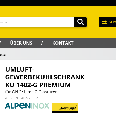
VER
ÜBER UNS
KONTAKT
änke
UMLUFT-
GEWERBEKÜHLSCHRANK
KU 1402-G PREMIUM
für GN 2/1, mit 2 Glastüren
Artikel-Nr.:
402729512