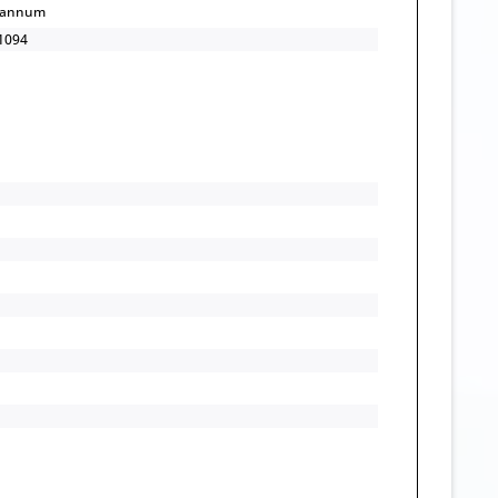
/annum
1094