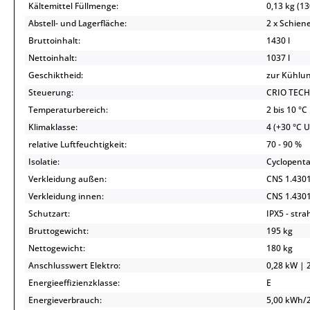
Kältemittel Füllmenge:
0,13 kg (13
Abstell- und Lagerfläche:
2 x Schie
Bruttoinhalt:
1430 l
Nettoinhalt:
1037 l
Geschiktheid:
zur Kühlu
Steuerung:
CRIO TECH 
Temperaturbereich:
2 bis 10 °C
Klimaklasse:
4 (+30 °C 
relative Luftfeuchtigkeit:
70 - 90 %
Isolatie:
Cyclopenta
Verkleidung außen:
CNS 1.430
Verkleidung innen:
CNS 1.430
Schutzart:
IPX5 - str
Bruttogewicht:
195 kg
Nettogewicht:
180 kg
Anschlusswert Elektro:
0,28 kW | 2
Energieeffizienzklasse:
E
Energieverbrauch:
5,00 kWh/