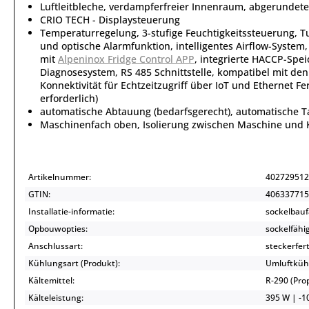
Luftleitbleche, verdampferfreier Innenraum, abgerundete
CRIO TECH - Displaysteuerung
Temperaturregelung, 3-stufige Feuchtigkeitssteuerung, Tu
und optische Alarmfunktion, intelligentes Airflow-Syst
mit
Alpeninox Fridge Control APP
, integrierte HACCP-Spe
Diagnosesystem, RS 485 Schnittstelle, kompatibel mit d
Konnektivität für Echtzeitzugriff über IoT und Ethernet
erforderlich)
automatische Abtauung (bedarfsgerecht), automatische 
Maschinenfach oben, Isolierung zwischen Maschine und K
Artikelnummer:
402729512
GTIN:
406337715
Installatie-informatie:
sockelbauf
Opbouwopties:
sockelfähi
Anschlussart:
steckerfert
Kühlungsart (Produkt):
Umluftküh
Kältemittel:
R-290 (Pr
Kälteleistung:
395 W | -10