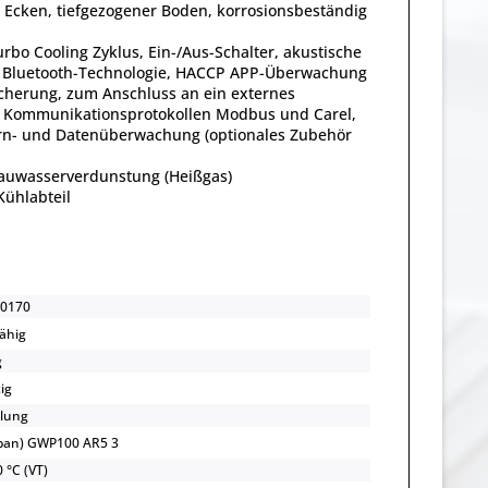
 Ecken, tiefgezogener Boden, korrosionsbeständig
rbo Cooling Zyklus, Ein-/Aus-Schalter, akustische
em, Bluetooth-Technologie, HACCP APP-Überwachung
icherung, zum Anschluss an ein externes
en Kommunikationsprotokollen Modbus und Carel,
 Fern- und Datenüberwachung (optionales Zubehör
Tauwasserverdunstung (Heißgas)
ühlabteil
0170
ähig
g
ig
lung
opan) GWP100 AR5 3
 °C (VT)