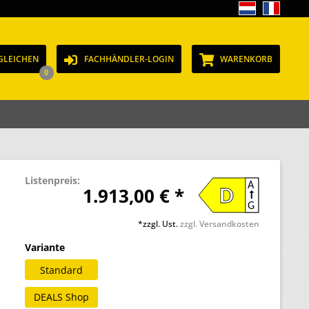
GLEICHEN
FACHHÄNDLER-LOGIN
WARENKORB
0
Listenpreis:
A
1.913,00 € *
D
G
*zzgl. Ust.
zzgl. Versandkosten
Variante
Standard
DEALS Shop