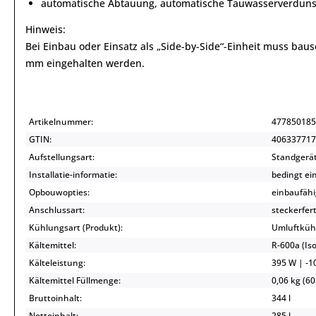
automatische Abtauung, automatische Tauwasserverdun
Hinweis:
Bei Einbau oder Einsatz als „Side-by-Side“-Einheit muss baus
mm eingehalten werden.
Artikelnummer:
477850185
GTIN:
406337717
Aufstellungsart:
Standgerä
Installatie-informatie:
bedingt ei
Opbouwopties:
einbaufähi
Anschlussart:
steckerfert
Kühlungsart (Produkt):
Umluftküh
Kältemittel:
R-600a (I
Kälteleistung:
395 W | -10
Kältemittel Füllmenge:
0,06 kg (60
Bruttoinhalt:
344 l
Nettoinhalt:
285 l