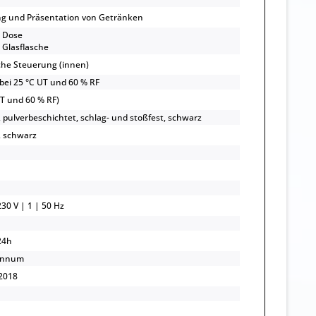
ng und Präsentation von Getränken
l Dose
l Glasflasche
che Steuerung (innen)
 bei 25 °C UT und 60 % RF
UT und 60 % RF)
, pulverbeschichtet, schlag- und stoßfest, schwarz
, schwarz
30 V | 1 | 50 Hz
24h
annum
2018