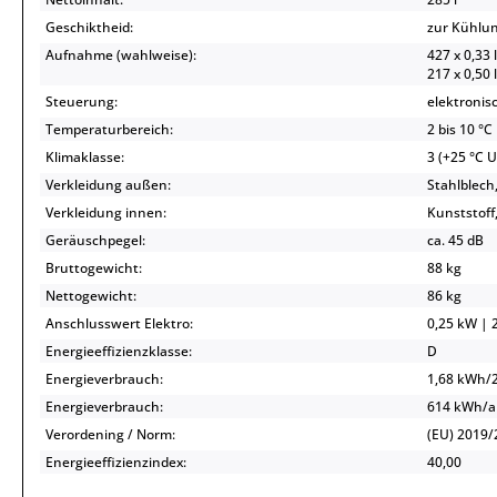
Geschiktheid:
zur Kühlu
Aufnahme (wahlweise):
427 x 0,33 
217 x 0,50 
Steuerung:
elektronis
Temperaturbereich:
2 bis 10 °C
Klimaklasse:
3 (+25 °C 
Verkleidung außen:
Stahlblech
Verkleidung innen:
Kunststoff
Geräuschpegel:
ca. 45 dB
Bruttogewicht:
88 kg
Nettogewicht:
86 kg
Anschlusswert Elektro:
0,25 kW | 2
Energieeffizienzklasse:
D
Energieverbrauch:
1,68 kWh/
Energieverbrauch:
614 kWh/
Verordening / Norm:
(EU) 2019/
Energieeffizienzindex:
40,00