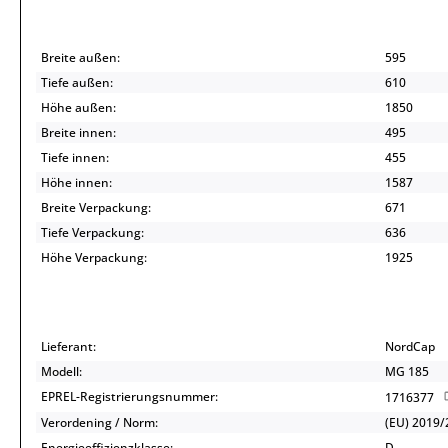
Breite außen:
595
Tiefe außen:
610
Höhe außen:
1850
Breite innen:
495
Tiefe innen:
455
Höhe innen:
1587
Breite Verpackung:
671
Tiefe Verpackung:
636
Höhe Verpackung:
1925
Lieferant:
NordCap
Modell:
MG 185
EPREL-Registrierungsnummer:
1716377
Verordening / Norm:
(EU) 2019/
Energieeffizienzklasse:
D