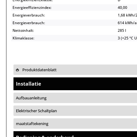
Energieeffizienzindex:
40,00
Energieverbrauch:
1,68 kWh/
Energieverbrauch:
614 kWh/
Nettoinhalt:
285 l
Klimaklasse:
3 (+25 °C 
Produktdatenblatt
Installatie
Aufbauanleitung
Elektrischer Schaltplan
maatstaftekening