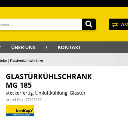
VER
ÜBER UNS
KONTAKT
änke | Flaschenkühlschränke
GLASTÜRKÜHLSCHRANK
MG 185
steckerfertig, Umluftkühlung, Glastür
Artikel-Nr.:
477850185