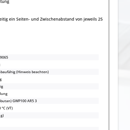
stung
eitig ein Seiten- und Zwischenabstand von jeweils 25
9065
t
nbaufähig (Hinweis beachten)
g
ig
lung
sobutan) GWP100 AR5 3
 °C (VT)
 g)