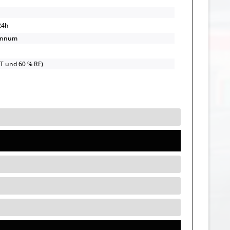
24h
annum
UT und 60 % RF)