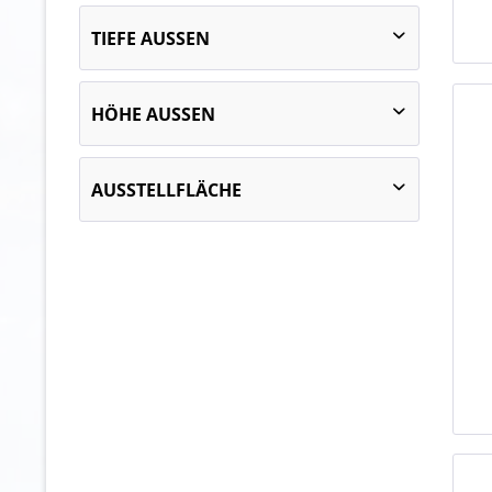
1250
TIEFE AUSSEN
710
960
635
HÖHE AUSSEN
1855
AUSSTELLFLÄCHE
von
1,32 m²
bis
2,33 m²