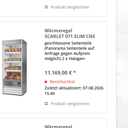
Produkt vergleichen
Wärmeregal
SCARLET 071 SLIM CNS
geschlossene Seitenteile
(Panorama Seitenteile auf
Anfrage gegen Aufpreis
möglich) 2 x Halogen-
Wärmebrücke (250 W je
Brücke) (unter der Decke und
11.169,00 € *
jedem Regalboden)
elektronische Steuerung
Bestellartikel
Digitalanzeige, Hauptschalter
Zuletzt aktualisiert: 07.08.2026
Hinweis: Maßangaben...
15:40
Produkt vergleichen
Wärmeregal