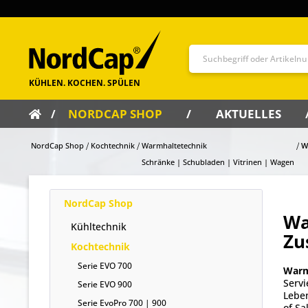
NORDCAP SHOP
AKTUELLES
NordCap Shop
Kochtechnik
Warmhaltetechnik
W
Schränke | Schubladen | Vitrinen | Wagen
NordCap Shop
Wa
Kühltechnik
Zu
Kochtechnik
Serie EVO 700
Warm
Servi
Serie EVO 900
Leben
Serie EvoPro 700 | 900
of Sa