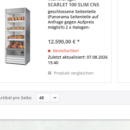
SCARLET 100 SLIM CNS
geschlossene Seitenteile
(Panorama Seitenteile auf
Anfrage gegen Aufpreis
möglich) 2 x Halogen-
Wärmebrücke (250 W je
Brücke) (unter der Decke und
12.590,00 € *
jedem Regalboden)
elektronische Steuerung
Bestellartikel
Digitalanzeige, Hauptschalter
Zuletzt aktualisiert: 07.08.2026
Hinweis: Maßangaben...
15:40
Produkt vergleichen
rtikel pro Seite: