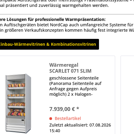
al präsentiert und zuverlässig warmgehalten werden.
ere Lösungen für professionelle Warmpräsentation:
n Auftischgeräten bietet NordCap auch umfangreiche Systeme fü
in größeren Verkaufskonzepten kommen häufig fest integrierte W
Einbau-Wärmevitrinen & Kombinationsvitrinen
Wärmeregal
SCARLET 071 SLIM
geschlossene Seitenteile
(Panorama Seitenteile auf
Anfrage gegen Aufpreis
möglich) 2 x Halogen-
Wärmebrücke (250 W je
Brücke) (unter der Decke und
7.939,00 € *
jedem Regalboden)
elektronische Steuerung
Bestellartikel
Digitalanzeige, Hauptschalter
Zuletzt aktualisiert: 07.08.2026
Hinweis: Maßangaben...
15:40