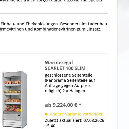
r Einbau- und Thekenlösungen. Besonders im Ladenbau
ärmevitrinen und Kombinationsvitrinen zum Einsatz.
Wärmeregal
SCARLET 100 SLIM
geschlossene Seitenteile
(Panorama Seitenteile auf
Anfrage gegen Aufpreis
möglich) 2 x Halogen-
Wärmebrücke (400 W je
Brücke) (unter der Decke und
ab 9.224,00 € *
jedem Regalboden)
elektronische Steuerung
andere Variante vorhanden
Digitalanzeige, Hauptschalter
Zuletzt aktualisiert: 07.08.2026
Hinweis: Maßangaben...
15:40