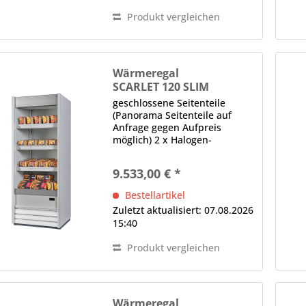
Produkt vergleichen
Wärmeregal
SCARLET 120 SLIM
geschlossene Seitenteile
(Panorama Seitenteile auf
Anfrage gegen Aufpreis
möglich) 2 x Halogen-
Wärmebrücke (500 W je
Brücke) (unter der Decke und
9.533,00 € *
jedem Regalboden)
elektronische Steuerung
Bestellartikel
Digitalanzeige, Hauptschalter
Zuletzt aktualisiert: 07.08.2026
Hinweis: Maßangaben...
15:40
Produkt vergleichen
Wärmeregal