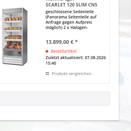
SCARLET 120 SLIM CNS
geschlossene Seitenteile
(Panorama Seitenteile auf
Anfrage gegen Aufpreis
möglich) 2 x Halogen-
Wärmebrücke (250 W je
Brücke) (unter der Decke und
13.899,00 € *
jedem Regalboden)
elektronische Steuerung
Bestellartikel
Digitalanzeige, Hauptschalter
Zuletzt aktualisiert: 07.08.2026
Hinweis:...
15:40
Produkt vergleichen