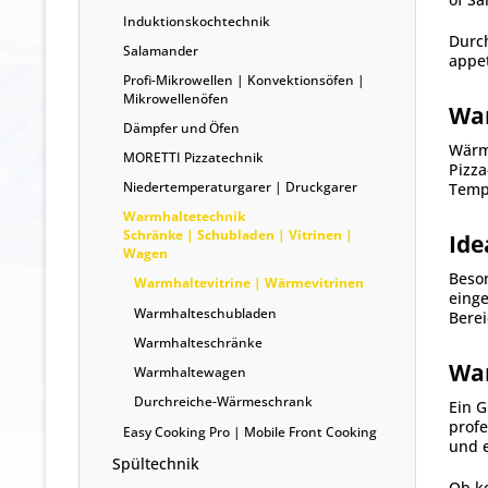
Induktionskochtechnik
Durch
Salamander
appet
Profi-Mikrowellen | Konvektionsöfen |
Mikrowellenöfen
War
Dämpfer und Öfen
Wärme
MORETTI Pizzatechnik
Pizza
Niedertemperaturgarer | Druckgarer
Tempe
Warmhaltetechnik
Schränke | Schubladen | Vitrinen |
Ide
Wagen
Beson
Warmhaltevitrine | Wärmevitrinen
einge
Warmhalteschubladen
Berei
Warmhalteschränke
War
Warmhaltewagen
Durchreiche-Wärmeschrank
Ein G
profe
Easy Cooking Pro | Mobile Front Cooking
und e
Spültechnik
Ob k