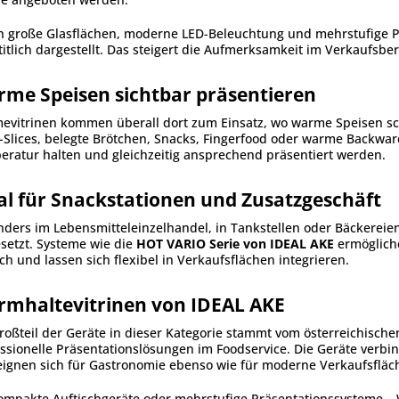
 große Glasflächen, moderne LED-Beleuchtung und mehrstufige Pr
itlich dargestellt. Das steigert die Aufmerksamkeit im Verkaufsb
me Speisen sichtbar präsentieren
vitrinen kommen überall dort zum Einsatz, wo warme Speisen schn
-Slices, belegte Brötchen, Snacks, Fingerfood oder warme Backwar
ratur halten und gleichzeitig ansprechend präsentiert werden.
al für Snackstationen und Zusatzgeschäft
ders im Lebensmitteleinzelhandel, in Tankstellen oder Bäckereie
setzt. Systeme wie die
HOT VARIO Serie von IDEAL AKE
ermögliche
ch und lassen sich flexibel in Verkaufsflächen integrieren.
mhaltevitrinen von IDEAL AKE
roßteil der Geräte in dieser Kategorie stammt vom österreichische
ssionelle Präsentationslösungen im Foodservice. Die Geräte ver
ignen sich für Gastronomie ebenso wie für moderne Verkaufsfläc
ompakte Auftischgeräte oder mehrstufige Präsentationssysteme – 