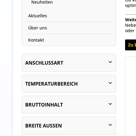
Neuheiten
optim
Aktuelles
Weit
Nebe
Über uns
oder 
Kontakt
Zu 
ANSCHLUSSART
steckerfertig
TEMPERATURBEREICH
65 °C
BRUTTOINHALT
von
337 l
bis
621 l
BREITE AUSSEN