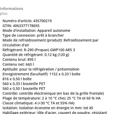
Informations
plus
Numéro d'article:
435700219
GTIN:
4063377178655
Mode d'installation:
Appareil autonome
Type de connexion:
prêt à brancher
Mode de refroidissement (produit):
Refroidissement par
circulation d'air
Réfrigérant:
R-290 (Propan) GWP100 AR5 3
Quantité de réfrigérant:
0,12 kg (120 g)
Contenu brut:
895 l
Contenu net:
660 l
Aptitude:
pour la réfrigération / présentation
Enregistrement (facultatif):
1152 x 0,33 l boîte
816 x 0,50 l boîte
560 x 0,33 l bouteille PET
560 x 0,50 l bouteille PET
Contrôle:
contrôle électronique (en bas de la grille frontale)
Plage de température:
2 à 10 °C chez 25 °C TA et 60 % HA
Classe climatique:
4 (+30 °C TA et 55% HA)
Isolation:
Isolation économe en énergie in mm: tot 45
Habillage extérieur:
tôle d'acier, couvert de poudre, résistant