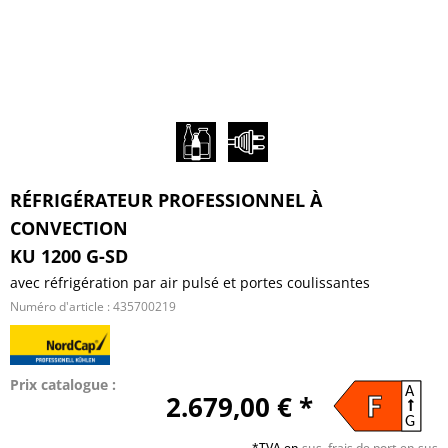
RÉFRIGÉRATEUR PROFESSIONNEL À
CONVECTION
KU 1200 G-SD
avec réfrigération par air pulsé et portes coulissantes
Numéro d'article :
435700219
Prix catalogue :
A
2.679,00 € *
F
G
*TVA en
sus, frais de port en sus