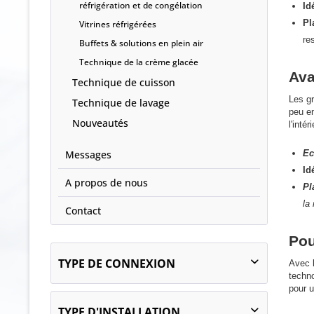
réfrigération et de congélation
Id
Pl
Vitrines réfrigérées
re
Buffets & solutions en plein air
Technique de la crème glacée
Ava
Technique de cuisson
Les g
Technique de lavage
peu en
Nouveautés
l'inté
Messages
Ec
Id
A propos de nous
Pl
la
Contact
Pou
TYPE DE CONNEXION
Avec 
techno
pour u
prêt à brancher
TYPE D'INSTALLATION