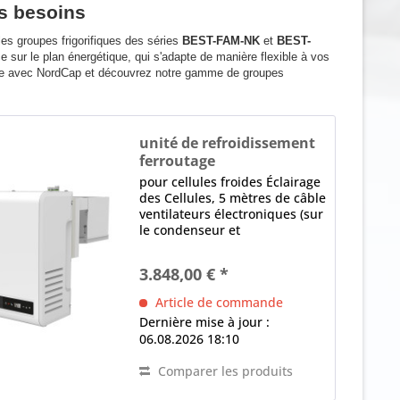
os besoins
les groupes frigorifiques des séries
BEST-FAM-NK
et
BEST-
e sur le plan énergétique, qui s'adapte de manière flexible à vos
gente avec NordCap et découvrez notre gamme de groupes
unité de refroidissement
ferroutage
BEST-FAM 011-NK
pour cellules froides Éclairage
des Cellules, 5 mètres de câble
ventilateurs électroniques (sur
le condenseur et
l'évaporateur) contrôle
électronique Écran LED,
3.848,00 € *
logiciel programmable,
Dégivrage intelligent,
Article de commande
Détecteur de fuite,...
Dernière mise à jour :
06.08.2026 18:10
Comparer les produits