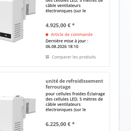
des cellules LED, 5 mètres de
câble ventilateurs
électroniques (sur le
condenseur et l'évaporateur)
contrôle électronique Écran
4.925,00 € *
LED, logiciel programmable,
Dégivrage intelligent,
Article de commande
Détecteur de fuite,...
Dernière mise à jour :
06.08.2026 18:10
Comparer les produits
unité de refroidissement
ferroutage
BEST-FAM 041-NK
pour cellules froides Éclairage
des cellules LED, 5 mètres de
câble ventilateurs
électroniques (sur le
condenseur et l'évaporateur)
contrôle électronique Écran
6.225,00 € *
LED, logiciel programmable,
Dégivrage intelligent,