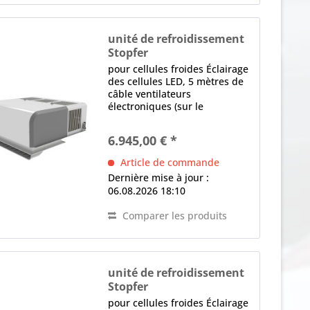
unité de refroidissement
Stopfer
BEST-SFM 019-NK
pour cellules froides Éclairage
des cellules LED, 5 mètres de
câble ventilateurs
électroniques (sur le
condenseur et l'évaporateur)
contrôle électronique Écran
6.945,00 € *
LED, logiciel programmable,
Dégivrage intelligent,
Article de commande
Détecteur de fuite,...
Dernière mise à jour :
06.08.2026 18:10
Comparer les produits
unité de refroidissement
Stopfer
BEST-SFM 036-NK
pour cellules froides Éclairage