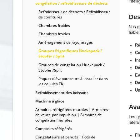
intell
congélation / refroidisseurs de déchets
Refroidisseur de déchets / Refroidisseur
Des
de confitures
Chambres froides
Nos gr
fiable
Chambres froides
Aménagement de rayonnages
Ré
Groupes frigorifiques Huckepack /
Co
Stopfer / Split
In
Groupes de congélation Huckepack /
Dé
Stopfer /Split
Ev
Paquet d'évaporateurs à installer dans
De
les cellules TK
Un
Refroidissement des boissons
Machine à glace
Ava
Armoires réfrigérées murales | Armoires
de vente par impulsion | Armoires de
Les g
congélation murales
latéra
Comptoirs réfrigérés
Fl
Congélateurs et bahuts | Îlots de