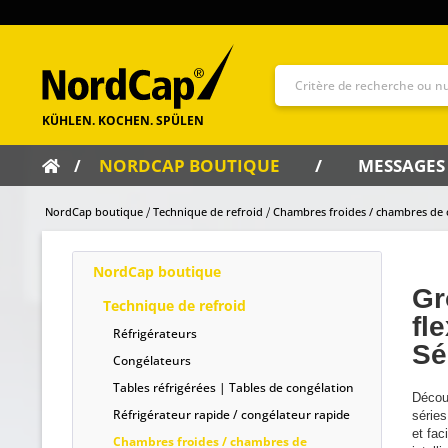
NORDCAP BOUTIQUE
MESSAGES
NordCap boutique
Technique de refroid
Chambres froides / chambres de c
NordCap boutique
Gr
Technique de refroid
fl
Réfrigérateurs
Sé
Congélateurs
Tables réfrigérées | Tables de congélation
Décou
Réfrigérateur rapide / congélateur rapide
série
et fac
Chambres froides / chambres de