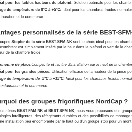
éal pour les faibles hauteurs de plafond:
Solution optimale pour les chambre
age de température de 0°C à +5°C:
Idéal pour les chambres froides normales
stauration et le commerce.
ntages personnalisés de la série BEST-SFM
roupes
Stopfer de la série BEST-SFM-NK
sont le choix idéal pour les chamb
combrant est simplement inséré par le haut dans le plafond ouvert de la cha
rieur de la chambre froide.
onomie de place:
Compacité et facilité d'installation par le haut de la chambre
éal pour les grandes pièces:
Utilisation efficace de la hauteur de la pièce po
age de température de -5°C à +15°C:
Idéal pour les chambres froides normal
 restauration et le commerce.
rquoi des groupes frigorifiques NordCap ?
les séries
BEST-FAM-NK
et
BEST-SFM-NK
, nous vous proposons des groupe
logies intelligentes, des réfrigérants durables et des possibilités de montag
ne installation peu encombrante par le haut ou d'un groupe stop pour un mont