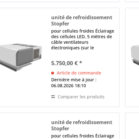
unité de refroidissement
Stopfer
BEST-SFM 013-NK
pour cellules froides Éclairage
des cellules LED, 5 mètres de
câble ventilateurs
électroniques (sur le
condenseur et l'évaporateur)
contrôle électronique Écran
5.750,00 € *
LED, logiciel programmable,
Dégivrage intelligent,
Article de commande
Détecteur de fuite,...
Dernière mise à jour :
06.08.2026 18:10
Comparer les produits
unité de refroidissement
Stopfer
BEST-SFM 023-NK
pour cellules froides Éclairage