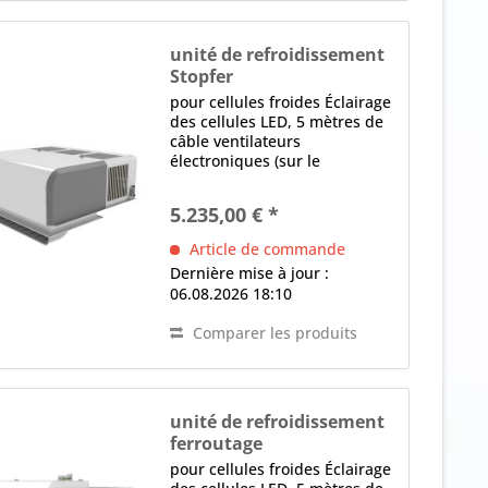
unité de refroidissement
Stopfer
BEST-SFM 008-NK
pour cellules froides Éclairage
des cellules LED, 5 mètres de
câble ventilateurs
électroniques (sur le
condenseur et l'évaporateur)
contrôle électronique Écran
5.235,00 € *
LED, logiciel programmable,
Dégivrage intelligent,
Article de commande
Détecteur de fuite,...
Dernière mise à jour :
06.08.2026 18:10
Comparer les produits
unité de refroidissement
ferroutage
BEST-FAM 024-NK
pour cellules froides Éclairage