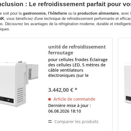
clusion : Le refroidissement parfait pour v
 soit pour la
gastronomie, l'hôtellerie
ou la
production alimentaire
, avec 
NK
, vous bénéficiez d'une technique de refroidissement performante et efficac
s. Découvrez les avantages de la réfrigération moderne, durable et intelli
fiques.
unité de refroidissement
ferroutage
BEST-FAM 008-NK
pour cellules froides Éclairage
des cellules LED, 5 mètres de
câble ventilateurs
électroniques (sur le
condenseur et l'évaporateur)
contrôle électronique Écran
3.442,00 € *
LED, logiciel programmable,
Dégivrage intelligent,
Article de commande
Détecteur de fuite,...
Dernière mise à jour :
06.08.2026 18:10
Comparer les produits