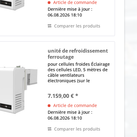
Article de commande
Détecteur de fuite,...
Dernière mise à jour :
06.08.2026 18:10
Comparer les produits
unité de refroidissement
ferroutage
BEST-FAM 056-NK
pour cellules froides Éclairage
des cellules LED, 5 mètres de
câble ventilateurs
électroniques (sur le
condenseur et l'évaporateur)
contrôle électronique Écran
7.159,00 € *
LED, logiciel programmable,
Dégivrage intelligent,
Article de commande
Détecteur de fuite,...
Dernière mise à jour :
06.08.2026 18:10
Comparer les produits