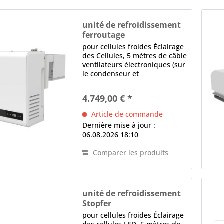
unité de refroidissement
ferroutage
BEST-FAM 017-NK
pour cellules froides Éclairage
des Cellules, 5 mètres de câble
ventilateurs électroniques (sur
le condenseur et
l'évaporateur) contrôle
électronique Écran LED,
4.749,00 € *
logiciel programmable,
Dégivrage intelligent,
Article de commande
Détecteur de fuite,...
Dernière mise à jour :
06.08.2026 18:10
Comparer les produits
unité de refroidissement
Stopfer
BEST-SFM 010-NK
pour cellules froides Éclairage