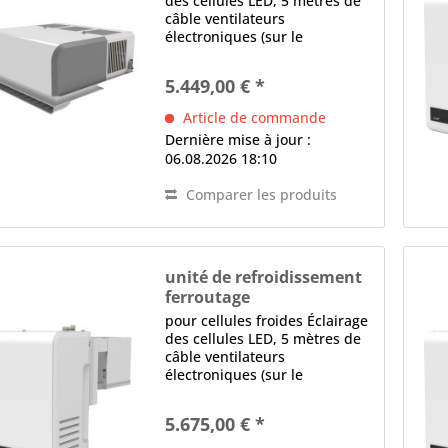
des cellules LED, 5 mètres de
câble ventilateurs
électroniques (sur le
condenseur et l'évaporateur)
contrôle électronique Écran
5.449,00 € *
LED, logiciel programmable,
Dégivrage intelligent,
Article de commande
Détecteur de fuite,...
Dernière mise à jour :
06.08.2026 18:10
Comparer les produits
unité de refroidissement
ferroutage
BEST-FAM 032-NK
pour cellules froides Éclairage
des cellules LED, 5 mètres de
câble ventilateurs
électroniques (sur le
condenseur et l'évaporateur)
contrôle électronique Écran
5.675,00 € *
LED, logiciel programmable,
Dégivrage intelligent,