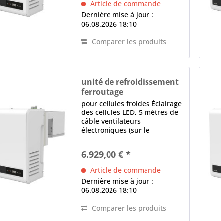
Article de commande
Détecteur de fuite,...
Dernière mise à jour :
06.08.2026 18:10
Comparer les produits
unité de refroidissement
ferroutage
BEST-FAM 044-NK
pour cellules froides Éclairage
des cellules LED, 5 mètres de
câble ventilateurs
électroniques (sur le
condenseur et l'évaporateur)
contrôle électronique Écran
6.929,00 € *
LED, logiciel programmable,
Dégivrage intelligent,
Article de commande
Détecteur de fuite,...
Dernière mise à jour :
06.08.2026 18:10
Comparer les produits