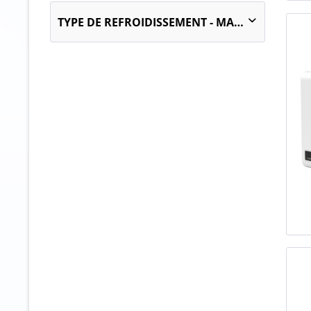
728
902
10 m³
828
TYPE DE REFROIDISSEMENT - MARCHANDISE
950
11.8 m³
950
975
13.2 m³
951
Refroidissement par circulation d'air
15 m³
17.9 m³
19 m³
20 m³
23.4 m³
24.2 m³
32.2 m³
35.7 m³
41.2 m³
42.5 m³
44.2 m³
5 m³
51.2 m³
55.5 m³