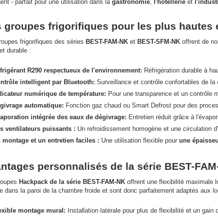
igent - parfait pour une utilisation dans la
gastronomie
,
l'hôtellerie
et
l'indust
 groupes frigorifiques pour les plus haute
oupes frigorifiques des séries
BEST-FAM-NK
et
BEST-SFM-NK
offrent de n
 et durable :
frigérant R290 respectueux de l'environnement:
Réfrigération durable à hau
ntrôle intelligent par Bluetooth:
Surveillance et contrôle confortables de la 
dicateur numérique de température:
Pour une transparence et un contrôle m
givrage automatique:
Fonction gaz chaud ou Smart Defrost pour des process
aporation intégrée des eaux de dégivrage:
Entretien réduit grâce à l'évapo
s ventilateurs puissants :
Un refroidissement homogène et une circulation d'a
 montage et un entretien faciles :
Une utilisation flexible pour
une épaisse
ntages personnalisés de la série BEST-FAM
roupes
Hackpack de la série BEST-FAM-NK
offrent une flexibilité maximale 
le dans la paroi de la chambre froide et sont donc parfaitement adaptés aux lo
exible montage mural:
Installation latérale pour plus de flexibilité et un gain 