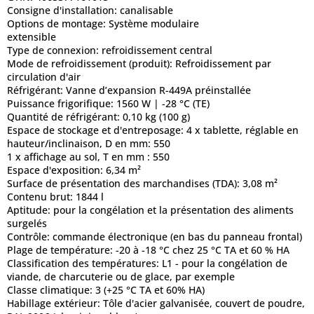
Consigne d'installation:
canalisable
Options de montage:
Système modulaire
extensible
Type de connexion:
refroidissement central
Mode de refroidissement (produit):
Refroidissement par
circulation d'air
Réfrigérant:
Vanne d’expansion R-449A préinstallée
Puissance frigorifique:
1560 W | -28 °C (TE)
Quantité de réfrigérant:
0,10 kg (100 g)
Espace de stockage et d'entreposage:
4 x tablette, réglable en
hauteur/inclinaison, D en mm: 550
1 x affichage au sol, T en mm : 550
Espace d'exposition:
6,34 m²
Surface de présentation des marchandises (TDA):
3,08 m²
Contenu brut:
1844 l
Aptitude:
pour la congélation et la présentation des aliments
surgelés
Contrôle:
commande électronique (en bas du panneau frontal)
Plage de température:
-20 à -18 °C chez 25 °C TA et 60 % HA
Classification des températures:
L1 - pour la congélation de
viande, de charcuterie ou de glace, par exemple
Classe climatique:
3 (+25 °C TA et 60% HA)
Habillage extérieur:
Tôle d'acier galvanisée, couvert de poudre,