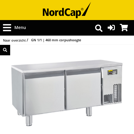
Menu
GN 1/1 | 460 mm corpushoogte
Naar overzicht