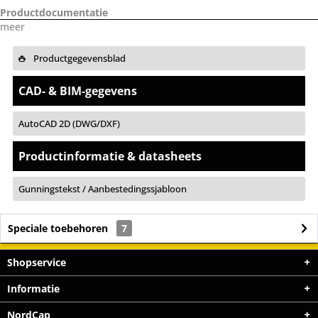
Productdocumentatie
meer
Productgegevensblad
CAD- & BIM-gegevens
AutoCAD 2D (DWG/DXF)
Productinformatie & datasheets
Gunningstekst / Aanbestedingssjabloon
Speciale toebehoren
7
Shopservice
Informatie
NordCap