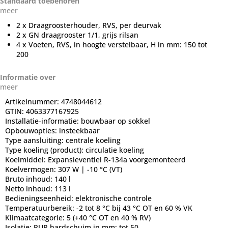
Standaard toebehoren
meer
2 x Draagroosterhouder, RVS, per deurvak
2 x GN draagrooster 1/1, grijs rilsan
4 x Voeten, RVS, in hoogte verstelbaar, H in mm: 150 tot
200
Informatie over
meer
Artikelnummer:
4748044612
GTIN:
4063377167925
Installatie-informatie:
bouwbaar op sokkel
Opbouwopties:
insteekbaar
Type aansluiting:
centrale koeling
Type koeling (product):
circulatie koeling
Koelmiddel:
Expansieventiel R-134a voorgemonteerd
Koelvermogen:
307 W | -10 °C (VT)
Bruto inhoud:
140 l
Netto inhoud:
113 l
Bedieningseenheid:
elektronische controle
Temperatuurbereik:
-2 tot 8 °C bij 43 °C OT en 60 % VK
Klimaatcategorie:
5 (+40 °C OT en 40 % RV)
Isolatie:
PUR hardschuim in mm: tot 50