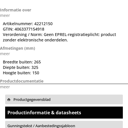
Informatie over
meer
Artikelnummer:
42212150
GTIN:
4063377154918
Verordening / Norm:
Geen EPREL-registratieplicht: product
zonder elektronische onderdelen.
Afmetingen (mm)
meer
Breedte buiten:
265
Diepte buiten:
325
Hoogte buiten:
150
Productdocumentatie
meer
Productgegevensblad
Productinformatie & datasheets
Gunningstekst / Aanbestedingssjabloon