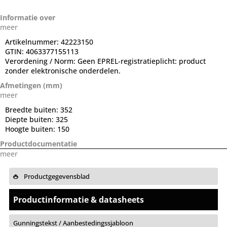
Informatie over
meer
Artikelnummer:
42223150
GTIN:
4063377155113
Verordening / Norm:
Geen EPREL-registratieplicht: product
zonder elektronische onderdelen.
Afmetingen (mm)
meer
Breedte buiten:
352
Diepte buiten:
325
Hoogte buiten:
150
Productdocumentatie
meer
Productgegevensblad
Productinformatie & datasheets
Gunningstekst / Aanbestedingssjabloon