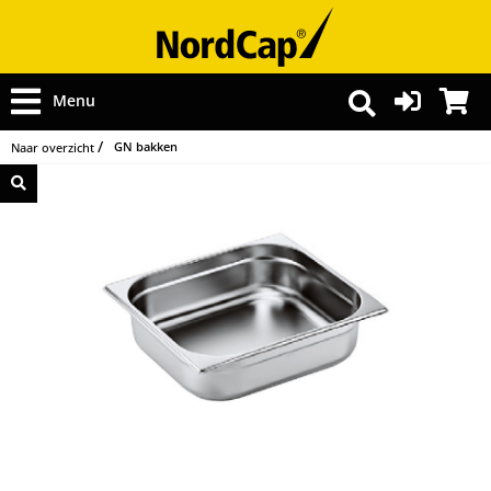
Menu
GN bakken
Naar overzicht