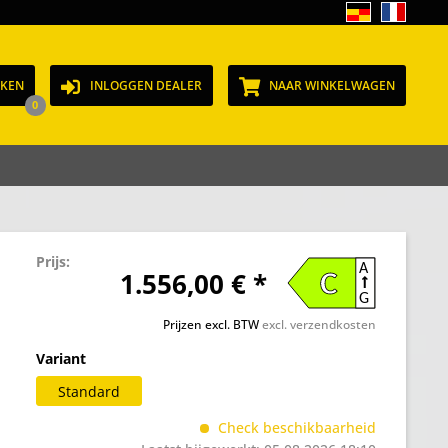
JKEN
INLOGGEN DEALER
NAAR WINKELWAGEN
0
Prijs:
A
1.556,00 € *
C
G
Prijzen excl. BTW
excl. verzendkosten
Variant
Standard
Check beschikbaarheid