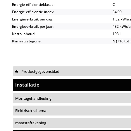
Energie-efficientieklasse:
C
Energie-efficientie-index:
34,00
Energieverbruik per dag:
1,32 kWh/
Energieverbruik per jaar:
482 kWh/
Netto inhoud:
193 l
Klimaatcategorie:
N (+16 tot 
Productgegevensblad
Installatie
Montagehandleiding
Elektrisch schema
maatstaftekening