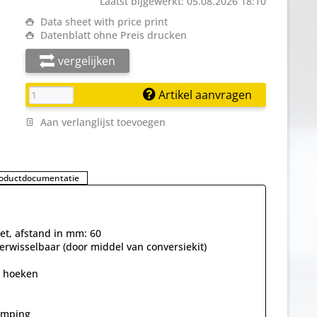
Laatst bijgewerkt: 05.08.2026 18:10
Data sheet with price print
Datenblatt ohne Preis drucken
vergelijken
Artikel aanvragen
Aan verlanglijst toevoegen
oductdocumentatie
zet, afstand in mm: 60
verwisselbaar (door middel van conversiekit)
e hoeken
amping