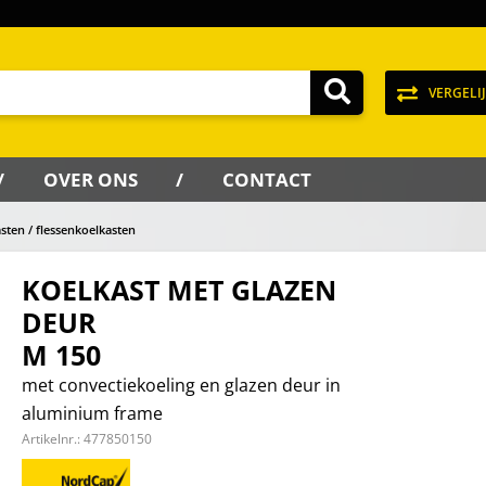
VERGELI
OVER ONS
CONTACT
ten / flessenkoelkasten
KOELKAST MET GLAZEN
DEUR
M 150
met convectiekoeling en glazen deur in
aluminium frame
Artikelnr.:
477850150