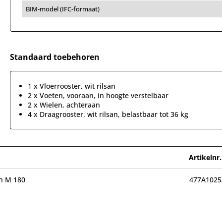
BIM-model (IFC-formaat)
Standaard toebehoren
1 x Vloerrooster, wit rilsan
2 x Voeten, vooraan, in hoogte verstelbaar
2 x Wielen, achteraan
4 x Draagrooster, wit rilsan, belastbaar tot 36 kg
Artikelnr.
n M 180
477A1025