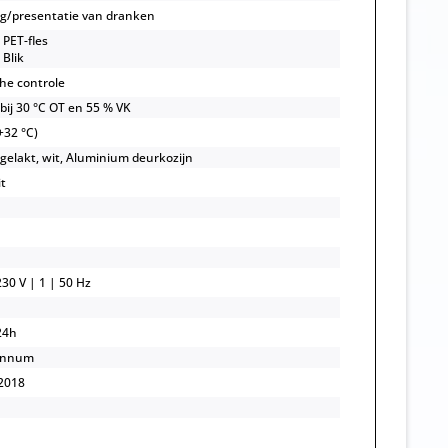
ng/presentatie van dranken
l PET-fles
 Blik
he controle
 bij 30 °C OT en 55 % VK
+32 °C)
 gelakt, wit, Aluminium deurkozijn
it
30 V | 1 | 50 Hz
24h
annum
2018