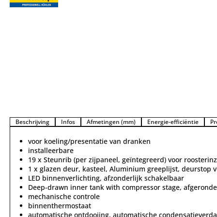
Beschrijving
Infos
Afmetingen (mm)
Energie-efficiëntie
Pr
voor koeling/presentatie van dranken
installeerbare
19 x Steunrib (per zijpaneel, geïntegreerd) voor roosterin
1 x glazen deur, kasteel, Aluminium greeplijst, deurstop 
LED binnenverlichting, afzonderlijk schakelbaar
Deep-drawn inner tank with compressor stage, afgerond
mechanische controle
binnenthermostaat
automatische ontdooiing, automatische condensatieverd