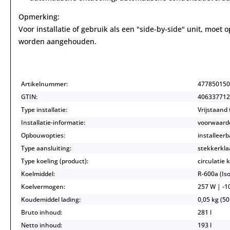
Opmerking:
Voor installatie of gebruik als een "side-by-side" unit, moet 
worden aangehouden.
Artikelnummer:
477850150
GTIN:
406337712
Type installatie:
Vrijstaand 
Installatie-informatie:
voorwaarde
Opbouwopties:
installeerb
Type aansluiting:
stekkerkla
Type koeling (product):
circulatie 
Koelmiddel:
R-600a (I
Koelvermogen:
257 W | -10
Koudemiddel lading:
0,05 kg (50
Bruto inhoud:
281 l
Netto inhoud:
193 l