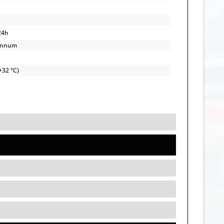
24h
annum
+32 °C)