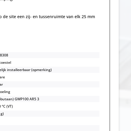
op de site een zij- en tussenruimte van elk 25 mm
8308
toestel
lijk installeerbaar (opmerking)
are
ar
koeling
sobutaan) GWP100 AR5 3
 °C (VT)
 g)