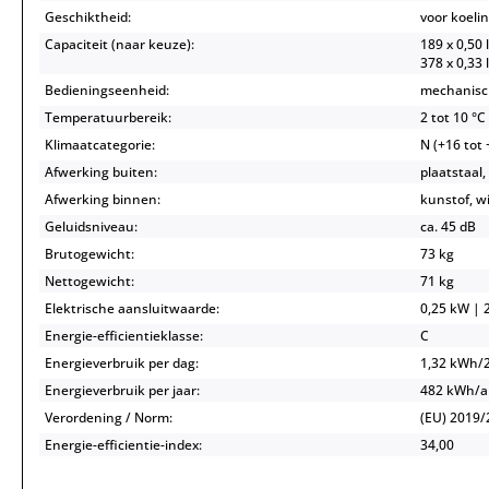
Geschiktheid:
voor koeli
Capaciteit (naar keuze):
189 x 0,50 
378 x 0,33 l
Bedieningseenheid:
mechanisc
Temperatuurbereik:
2 tot 10 °C
Klimaatcategorie:
N (+16 tot 
Afwerking buiten:
plaatstaal,
Afwerking binnen:
kunstof, w
Geluidsniveau:
ca. 45 dB
Brutogewicht:
73 kg
Nettogewicht:
71 kg
Elektrische aansluitwaarde:
0,25 kW | 2
Energie-efficientieklasse:
C
Energieverbruik per dag:
1,32 kWh/
Energieverbruik per jaar:
482 kWh/
Verordening / Norm:
(EU) 2019/
Energie-efficientie-index:
34,00