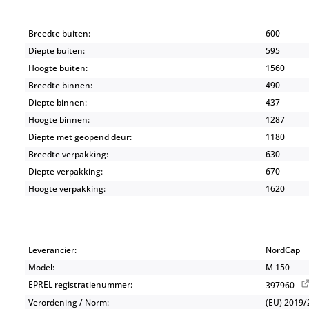
Breedte buiten:
600
Diepte buiten:
595
Hoogte buiten:
1560
Breedte binnen:
490
Diepte binnen:
437
Hoogte binnen:
1287
Diepte met geopend deur:
1180
Breedte verpakking:
630
Diepte verpakking:
670
Hoogte verpakking:
1620
Leverancier:
NordCap
Model:
M 150
EPREL registratienummer:
397960
Verordening / Norm:
(EU) 2019/