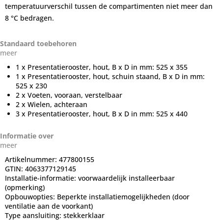
temperatuurverschil tussen de compartimenten niet meer dan
8 °C bedragen.
Standaard toebehoren
meer
1 x Presentatierooster, hout, B x D in mm: 525 x 355
1 x Presentatierooster, hout, schuin staand, B x D in mm:
525 x 230
2 x Voeten, vooraan, verstelbaar
2 x Wielen, achteraan
3 x Presentatierooster, hout, B x D in mm: 525 x 440
Informatie over
meer
Artikelnummer:
477800155
GTIN:
4063377129145
Installatie-informatie:
voorwaardelijk installeerbaar
(opmerking)
Opbouwopties:
Beperkte installatiemogelijkheden (door
ventilatie aan de voorkant)
Type aansluiting:
stekkerklaar