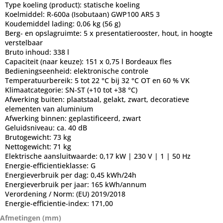
Type koeling (product):
statische koeling
Koelmiddel:
R-600a (Isobutaan) GWP100 AR5 3
Koudemiddel lading:
0,06 kg (56 g)
Berg- en opslagruimte:
5 x presentatierooster, hout, in hoogte
verstelbaar
Bruto inhoud:
338 l
Capaciteit (naar keuze):
151 x 0,75 l Bordeaux fles
Bedieningseenheid:
elektronische controle
Temperatuurbereik:
5 tot 22 °C bij 32 °C OT en 60 % VK
Klimaatcategorie:
SN-ST (+10 tot +38 °C)
Afwerking buiten:
plaatstaal, gelakt, zwart, decoratieve
elementen van aluminium
Afwerking binnen:
geplastificeerd, zwart
Geluidsniveau:
ca. 40 dB
Brutogewicht:
73 kg
Nettogewicht:
71 kg
Elektrische aansluitwaarde:
0,17 kW | 230 V | 1 | 50 Hz
Energie-efficientieklasse:
G
Energieverbruik per dag:
0,45 kWh/24h
Energieverbruik per jaar:
165 kWh/annum
Verordening / Norm:
(EU) 2019/2018
Energie-efficientie-index:
171,00
Afmetingen (mm)