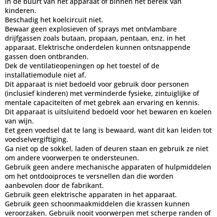
in de buurt van het apparaat of binnen het bereik van
kinderen.
Beschadig het koelcircuit niet.
Bewaar geen explosieven of sprays met ontvlambare
drijfgassen zoals butaan, propaan, pentaan, enz. in het
apparaat. Elektrische onderdelen kunnen ontsnappende
gassen doen ontbranden.
Dek de ventilatieopeningen op het toestel of de
installatiemodule niet af.
Dit apparaat is niet bedoeld voor gebruik door personen
(inclusief kinderen) met verminderde fysieke, zintuiglijke of
mentale capaciteiten of met gebrek aan ervaring en kennis.
Dit apparaat is uitsluitend bedoeld voor het bewaren en koelen
van wijn.
Eet geen voedsel dat te lang is bewaard, want dit kan leiden tot
voedselvergiftiging.
Ga niet op de sokkel, laden of deuren staan en gebruik ze niet
om andere voorwerpen te ondersteunen.
Gebruik geen andere mechanische apparaten of hulpmiddelen
om het ontdooiproces te versnellen dan die worden
aanbevolen door de fabrikant.
Gebruik geen elektrische apparaten in het apparaat.
Gebruik geen schoonmaakmiddelen die krassen kunnen
veroorzaken. Gebruik nooit voorwerpen met scherpe randen of