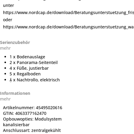
unter
https://www.nordcap.de/download/Beratungsunterstuetzung_fr
oder
https://www.nordcap.de/download/Beratungsunterstuetzung_wa
Serienzubehör
mehr
1 x Bodenauslage
2 x Panorama-Seitenteil
4 x Füße, justierbar
5 x Regalboden
 x Nachtrollo, elektrisch
Informationen
mehr
Artikelnummer:
45495020616
GTIN:
4063377162470
Opbouwopties:
Modulsystem
kanalisierbar
Anschlussart:
zentralgekühlt