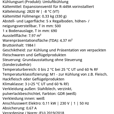
Kühlungsart (Produkt):
Umluftkühlung
Kältemittel:
Expansionsventil für R-449A vorinstalliert
Kälteleistung:
2820 W | -8 °C (VT)
Kältemittel Füllmenge:
0,33 kg (330 g)
Abstell- und Lagerfläche:
5 x Regalboden, höhen- /
neigungsverstellbar, T in mm: 500
1 x Bodenauslage, T in mm: 690
Ausstellfläche:
7,97 m²
Warenpräsentationsfläche (TDA):
4,37 m²
Bruttoinhalt:
1984 l
Geschiktheid:
zur Kühlung und Präsentation von verpackten
Fleischwaren und Geflügelprodukten
Steuerung:
Grundausstattung ohne Steuerung
(Sonderzubehör)
Temperaturbereich:
0 bis 2 °C bei 25 °C UT und 60 % RF
Temperaturklassifizierung:
M1 - zur Kühlung von z.B. Fleisch,
Hackfleisch oder Geflügelprodukten
Klimaklasse:
3 (+25 °C UT und 60 % RF)
Verkleidung außen:
Stahlblech, verzinkt,
pulverlackbeschichtet, Farbton: GDR (weiß)
Verkleidung innen:
weiß
Anschlusswert Elektro:
0,11 kW | 230 V | 1 | 50 Hz
Absicherung:
0,67 A
Verordening / Norm:
(EU) 2019/2018