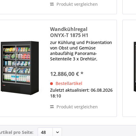
Produkt vergleichen
Wandkühlregal
ONYX-T 1875 H1
zur Kühlung und Präsentation
von Obst und Gemüse
anbaufähig Panorama-
Seitenteile 3 x Drehtür,
Thermoglas, selbstschließend,
ergonomischer Griff (je Tür)
12.886,00 € *
LED-Innenbeleuchtung (im
Deckenteil), 4000 K
Bestellartikel
(Neutralweiß), gesondert
Zuletzt aktualisiert: 06.08.2026
schaltbar...
18:10
Produkt vergleichen
rtikel pro Seite: