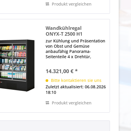
Produkt vergleichen
Wandkühlregal
ONYX-T 2500 H1
zur Kühlung und Präsentation
von Obst und Gemüse
anbaufähig Panorama-
Seitenteile 4 x Drehtür,
Thermoglas, selbstschließend,
ergonomischer Griff (je Tür)
14.321,00 € *
LED-Innenbeleuchtung (im
Deckenteil), 4000 K
Bitte kontaktieren sie uns
(Neutralweiß), gesondert
Zuletzt aktualisiert: 06.08.2026
schaltbar...
18:10
Produkt vergleichen