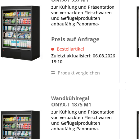
zur Kühlung und Präsentation
von verpackten Fleischwaren
und Geflügelprodukten
anbaufähig Panorama-
Seitenteile 2 x Drehtür,
Thermoglas, selbstschließend,
Preis auf Anfrage
ergonomischer Griff (je Tür)
LED-Innenbeleuchtung (im
Bestellartikel
Deckenteil), 4000 K...
Zuletzt aktualisiert: 06.08.2026
18:10
Produkt vergleichen
Wandkühlregal
ONYX-T 1875 M1
zur Kühlung und Präsentation
von verpackten Fleischwaren
und Geflügelprodukten
anbaufähig Panorama-
Seitenteile 3 x Drehtür,