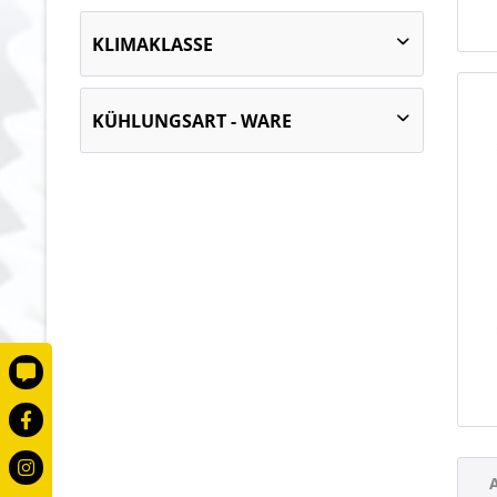
2020
KLIMAKLASSE
3 (+25 °C UT und 60 % RF)
KÜHLUNGSART - WARE
Umluftkühlung
A