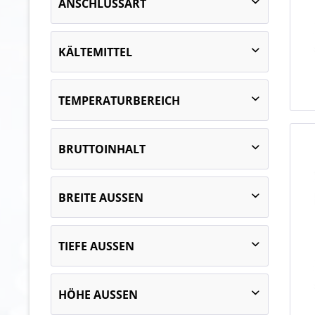
ANSCHLUSSART
C
steckerfertig
KÄLTEMITTEL
R-290 (Propan) GWP100 AR5 3
TEMPERATURBEREICH
0 bis 2 °C bei 25 °C UT und 60 % RF
BRUTTOINHALT
3 bis 5 °C bei 25 °C UT und 60 % RF
6 bis 8 °C bei 25 °C UT und 60 % RF
von
1145 l
bis
859 l
BREITE AUSSEN
1310
TIEFE AUSSEN
1935
2560
700
997
HÖHE AUSSEN