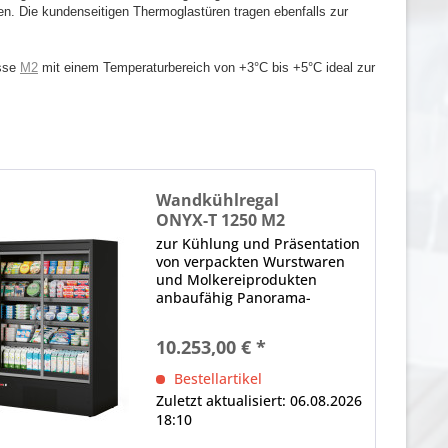
n. Die kundenseitigen Thermoglastüren tragen ebenfalls zur
asse
M2
mit einem Temperaturbereich von +3°C bis +5°C ideal zur
Wandkühlregal
ONYX-T 1250 M2
zur Kühlung und Präsentation
von verpackten Wurstwaren
und Molkereiprodukten
anbaufähig Panorama-
Seitenteile 2 x Drehtür,
Thermoglas, selbstschließend,
10.253,00 € *
ergonomischer Griff (je Tür)
LED-Innenbeleuchtung (im
Bestellartikel
Deckenteil), 4000 K...
Zuletzt aktualisiert: 06.08.2026
18:10