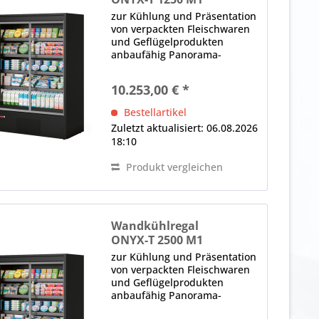
zur Kühlung und Präsentation
von verpackten Fleischwaren
und Geflügelprodukten
anbaufähig Panorama-
Seitenteile 2 x Drehtür,
Thermoglas, selbstschließend,
10.253,00 € *
ergonomischer Griff (je Tür)
LED-Innenbeleuchtung (im
Bestellartikel
Deckenteil), 4000 K...
Zuletzt aktualisiert: 06.08.2026
18:10
Produkt vergleichen
Wandkühlregal
ONYX-T 2500 M1
zur Kühlung und Präsentation
von verpackten Fleischwaren
und Geflügelprodukten
anbaufähig Panorama-
Seitenteile 4 x Drehtür,