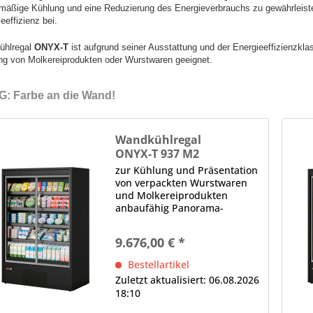
hmäßige Kühlung und eine Reduzierung des Energieverbrauchs zu gewährleiste
eeffizienz bei.
ühlregal
ONYX-T
ist aufgrund seiner Ausstattung und der Energieeffizienzkl
ng von Molkereiprodukten oder Wurstwaren geeignet.
: Farbe an die Wand!
Wandkühlregal
ONYX-T 937 M2
zur Kühlung und Präsentation
von verpackten Wurstwaren
und Molkereiprodukten
anbaufähig Panorama-
Seitenteile 2 x Drehtür,
Thermoglas, selbstschließend,
9.676,00 € *
ergonomischer Griff (je Tür)
LED-Innenbeleuchtung (im
Bestellartikel
Deckenteil), 4000 K...
Zuletzt aktualisiert: 06.08.2026
18:10