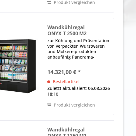
Produkt vergleichen
Wandkühlregal
ONYX-T 2500 M2
zur Kühlung und Präsentation
von verpackten Wurstwaren
und Molkereiprodukten
anbaufähig Panorama-
Seitenteile 4 x Drehtür,
Thermoglas, selbstschließend,
14.321,00 € *
ergonomischer Griff (je Tür)
LED-Innenbeleuchtung (im
Bestellartikel
Deckenteil), 4000 K...
Zuletzt aktualisiert: 06.08.2026
18:10
Produkt vergleichen
Wandkühlregal
ONYX-T 1250 M1