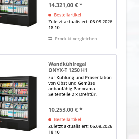
Thermoglas, selbstschließend,
14.321,00 € *
ergonomischer Griff (je Tür)
LED-Innenbeleuchtung (im
Bestellartikel
Deckenteil), 4000 K...
Zuletzt aktualisiert: 06.08.2026
18:10
Produkt vergleichen
Wandkühlregal
ONYX-T 1250 H1
zur Kühlung und Präsentation
von Obst und Gemüse
anbaufähig Panorama-
Seitenteile 2 x Drehtür,
Thermoglas, selbstschließend,
ergonomischer Griff (je Tür)
10.253,00 € *
LED-Innenbeleuchtung (im
Deckenteil), 4000 K
Bestellartikel
(Neutralweiß), gesondert
Zuletzt aktualisiert: 06.08.2026
schaltbar...
18:10