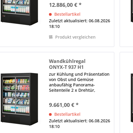
Thermoglas, selbstschließend,
12.886,00 € *
ergonomischer Griff (je Tür)
LED-Innenbeleuchtung (im
Bestellartikel
Deckenteil), 4000 K...
Zuletzt aktualisiert: 06.08.2026
18:10
Produkt vergleichen
Wandkühlregal
ONYX-T 937 H1
zur Kühlung und Präsentation
von Obst und Gemüse
anbaufähig Panorama-
Seitenteile 2 x Drehtür,
Thermoglas, selbstschließend,
ergonomischer Griff (je Tür)
9.661,00 € *
LED-Innenbeleuchtung (im
Deckenteil), 4000 K
Bestellartikel
(Neutralweiß), gesondert
Zuletzt aktualisiert: 06.08.2026
schaltbar...
18:10