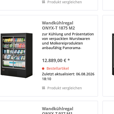
Produkt vergleichen
Wandkühlregal
ONYX-T 1875 M2
zur Kühlung und Präsentation
von verpackten Wurstwaren
und Molkereiprodukten
anbaufähig Panorama-
Seitenteile 3 x Drehtür,
Thermoglas, selbstschließend,
12.889,00 € *
ergonomischer Griff (je Tür)
LED-Innenbeleuchtung (im
Bestellartikel
Deckenteil), 4000 K...
Zuletzt aktualisiert: 06.08.2026
18:10
Produkt vergleichen
Wandkühlregal
ONYX-T 937 M1