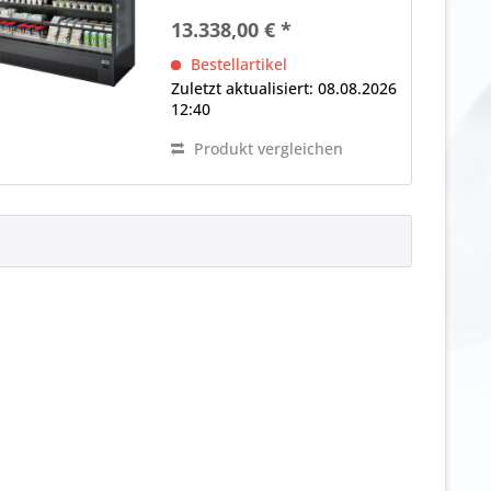
360°-Einkaufsinsel Aufbau,
13.338,00 € *
eckig, Rückwand geschlossen,
Panorama-Seitenteile LED-
Bestellartikel
Innenbeleuchtung (im...
Zuletzt aktualisiert: 08.08.2026
12:40
Produkt vergleichen