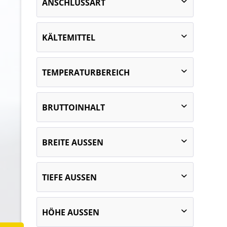
ANSCHLUSSART
E
F
steckerfertig
KÄLTEMITTEL
R-290 (Propan) GWP100 AR5 3
TEMPERATURBEREICH
-1 bis 7 °C bei 25 °C UT und 60 % RF
BRUTTOINHALT
von
1256 l
bis
970 l
BREITE AUSSEN
1300
TIEFE AUSSEN
1935
2550
908
993
HÖHE AUSSEN