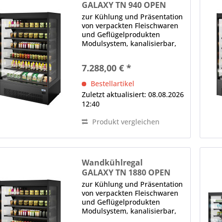
GALAXY TN 940 OPEN
zur Kühlung und Präsentation
von verpackten Fleischwaren
und Geflügelprodukten
Modulsystem, kanalisierbar,
"Back to back"-Einheit oder
360°-Einkaufsinsel Aufbau,
7.288,00 € *
eckig, Rückwand geschlossen,
Panorama-Seitenteile LED-
Bestellartikel
Innenbeleuchtung (im...
Zuletzt aktualisiert: 08.08.2026
12:40
Produkt vergleichen
Wandkühlregal
GALAXY TN 1880 OPEN
zur Kühlung und Präsentation
von verpackten Fleischwaren
und Geflügelprodukten
Modulsystem, kanalisierbar,
"Back to back"-Einheit oder