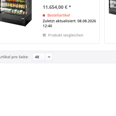
360°-Einkaufsinsel Aufbau,
11.654,00 € *
eckig, Rückwand geschlossen,
Panorama-Seitenteile LED-
Bestellartikel
Innenbeleuchtung (im...
Zuletzt aktualisiert: 08.08.2026
12:40
Produkt vergleichen
rtikel pro Seite: