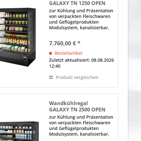
GALAXY TN 1250 OPEN
zur Kühlung und Präsentation
von verpackten Fleischwaren
und Geflügelprodukten
Modulsystem, kanalisierbar,
"Back to back"-Einheit oder
360°-Einkaufsinsel Aufbau,
7.760,00 € *
eckig, Rückwand geschlossen,
Panorama-Seitenteile LED-
Bestellartikel
Innenbeleuchtung (im...
Zuletzt aktualisiert: 08.08.2026
12:40
Produkt vergleichen
Wandkühlregal
GALAXY TN 2500 OPEN
zur Kühlung und Präsentation
von verpackten Fleischwaren
und Geflügelprodukten
Modulsystem, kanalisierbar,
"Back to back"-Einheit oder