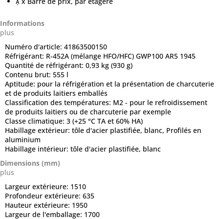
 x Barre de prix, par étagère
Informations
plus
Numéro d'article:
41863500150
Réfrigérant:
R-452A (mélange HFO/HFC) GWP100 AR5 1945
Quantité de réfrigérant:
0,93 kg (930 g)
Contenu brut:
555 l
Aptitude:
pour la réfrigération et la présentation de charcuterie
et de produits laitiers emballés
Classification des températures:
M2 - pour le refroidissement
de produits laitiers ou de charcuterie par exemple
Classe climatique:
3 (+25 °C TA et 60% HA)
Habillage extérieur:
tôle d'acier plastifiée, blanc, Profilés en
aluminium
Habillage intérieur:
tôle d'acier plastifiée, blanc
Dimensions (mm)
plus
Largeur extérieure:
1510
Profondeur extérieure:
635
Hauteur extérieure:
1950
Largeur de l'emballage:
1700