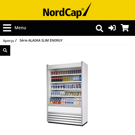
Menu
Série ALASKA SLIM ENERGY
Aperçu