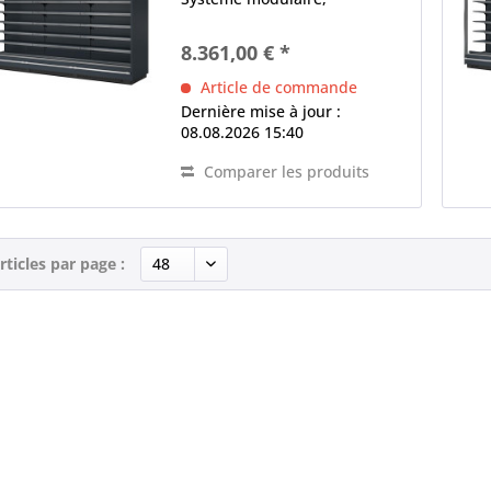
canalisable, extensible
équipement de base sans
8.361,00 € *
parties latérales (accessoires
spéciaux) Ventilateur AC 2 x
Article de commande
éclairage intérieur...
Dernière mise à jour :
08.08.2026 15:40
Comparer les produits
rticles par page :