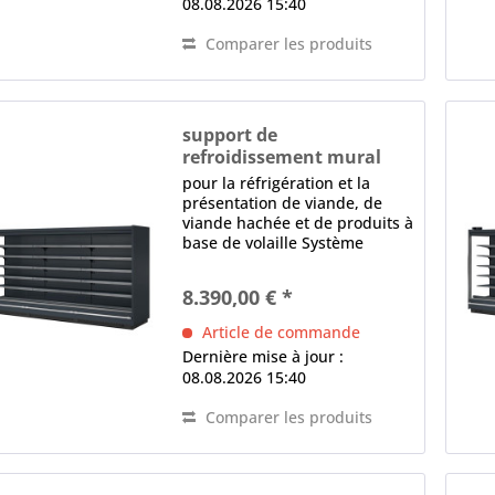
08.08.2026 15:40
Comparer les produits
support de
refroidissement mural
MISTRAL 950 2500 M1
pour la réfrigération et la
présentation de viande, de
viande hachée et de produits à
base de volaille Système
modulaire, canalisable,
extensible équipement de
8.390,00 € *
base sans parties latérales
(accessoires spéciaux)
Article de commande
Ventilateur AC 2 x...
Dernière mise à jour :
08.08.2026 15:40
Comparer les produits