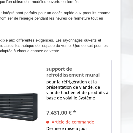
ue l'on utilise des modèles ouverts ou fermés.
t intégré sont parfaits pour un accès rapide aux produits comme
onomiser de l'énergie pendant les heures de fermeture tout en
xible aux différentes exigences. Les rayonnages ouverts et
is aussi l'esthétique de l'espace de vente. Que ce soit pour les
 adaptée à chaque espace de vente.
support de
refroidissement mural
MISTRAL 950 1875 M1
pour la réfrigération et la
présentation de viande, de
viande hachée et de produits à
base de volaille Système
modulaire, canalisable,
extensible équipement de
7.431,00 € *
base sans parties latérales
(accessoires spéciaux)
Article de commande
Ventilateur AC 2 x...
Dernière mise à jour :