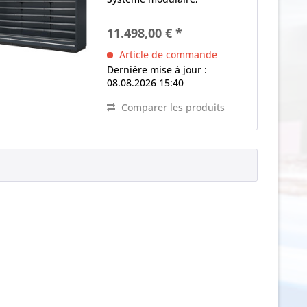
canalisable, extensible
équipement de base sans
11.498,00 € *
parties latérales (accessoires
spéciaux) Ventilateur AC 3 x
Article de commande
éclairage intérieur...
Dernière mise à jour :
08.08.2026 15:40
Comparer les produits