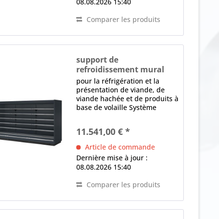
08.08.2026 15:40
Comparer les produits
support de
refroidissement mural
MISTRAL 950 3750 M1
pour la réfrigération et la
présentation de viande, de
viande hachée et de produits à
base de volaille Système
modulaire, canalisable,
extensible équipement de
11.541,00 € *
base sans parties latérales
(accessoires spéciaux)
Article de commande
Ventilateur AC 3 x...
Dernière mise à jour :
08.08.2026 15:40
Comparer les produits