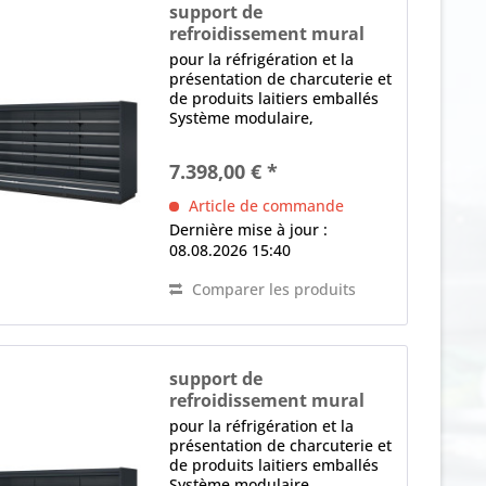
support de
refroidissement mural
MISTRAL 950 1875 M2
pour la réfrigération et la
présentation de charcuterie et
de produits laitiers emballés
Système modulaire,
canalisable, extensible
équipement de base sans
7.398,00 € *
parties latérales (accessoires
spéciaux) Ventilateur AC 2 x
Article de commande
éclairage intérieur...
Dernière mise à jour :
08.08.2026 15:40
Comparer les produits
support de
refroidissement mural
MISTRAL 950 3750 M2
pour la réfrigération et la
présentation de charcuterie et
de produits laitiers emballés
Système modulaire,