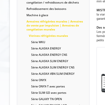
mm et 
congélation / refroidisseurs de déchets
Refroidissement des boissons
MIST
la via
Machine à glace
garanti
Armoires réfrigérées murales | Armoires
de vente par impulsion | Armoires de
Des s
congélation murales
Les po
Vitrines réfrigérées murales
fermés
petit
Série WKU
Série ALASKA ENERGY
Série ALASKA ENERGY CNS
Série ALASKA SLIM ENERGY
Série ALASKA SLIM ENERGY CNS
Série ALASKA VBN SLIM ENERGY
Série ONYX
Série ONYX-T avec portes
Série SLIM GD avec portes
Série GALAXY TN OPEN