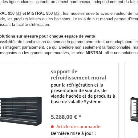
des lignes claires - garantit un aspect harmonieux, indépendamment du fait q
RAL 950
M1
et MISTRAL 950
M2
: les modèles ouverts avec enrouleur de nui
nde, les produits laitiers ou les boissons. Le rollo de nuit manuel permet d'éc
ssant la facilité d'utilisation.
olutions sur mesure pour chaque espace de vente
ssibilités de combinaison au sein de la gamme permettent une adaptation fle
 s'intègrent parfaitement, ce qui améliore non seulement la fonctionnalité, ma
s magasins ou les grands supermarchés, la série
MISTRAL
offre une solution
support de
refroidissement mural
MISTRAL 950 1250 M1
pour la réfrigération et la
présentation de viande, de
viande hachée et de produits à
base de volaille Système
modulaire, canalisable,
extensible équipement de
5.268,00 € *
base sans parties latérales
(accessoires spéciaux)
Article de commande
Ventilateur AC 1 x...
Dernière mise à jour :