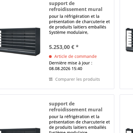
support de
refroidissement mural
MISTRAL 950 1250 M2
pour la réfrigération et la
présentation de charcuterie et
de produits laitiers emballés
Système modulaire,
canalisable, extensible
équipement de base sans
5.253,00 € *
parties latérales (accessoires
spéciaux) Ventilateur AC 1 x
Article de commande
éclairage intérieur...
Dernière mise à jour :
08.08.2026 15:40
Comparer les produits
support de
refroidissement mural
MISTRAL 950 2500 M2
pour la réfrigération et la
présentation de charcuterie et
de produits laitiers emballés
Système modulaire,