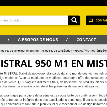
COMPA
A PROPOS DE NOUS
CONTACT
rmoires de vente par impulsion | Armoires de congélation murales
Vitrines réfrigér
ISTRAL 950 M1 EN MIS
rie MISTRAL
établit de nouveaux standards dans le monde des vitrines réfrig
ign moderne. Avec sa multitude de modèles, cette série offre des solutions s
es de vente. Qu'il s'agisse d'aliments frais, de boissons, de produits laitiers 
rchandises de manière optimale et les présenter de manière attrayante.
es avantages particuliers de la série est sa possibilité de combinaison. Tous
és entre eux et intégrés dans des canalisations continues. Il est ainsi possi
 qui convainquent tant sur le plan visuel que fonctionnel. Le design uniforme