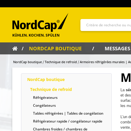
NORDCAP BOUTIQUE
MESSAGES
NordCap boutique
Technique de refroid
Armoires réfrigérées murales | A
M
NordCap boutique
Technique de refroid
La
sé
et des
Réfrigérateurs
surfac
Congélateurs
les ma
Tables réfrigérées | Tables de congélation
L'un d
Réfrigérateur rapide / congélateur rapide
combin
vente,
Chambres froides / chambres de