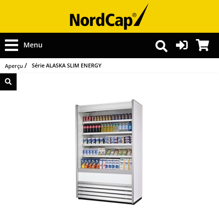
Menu
Série ALASKA SLIM ENERGY
Aperçu