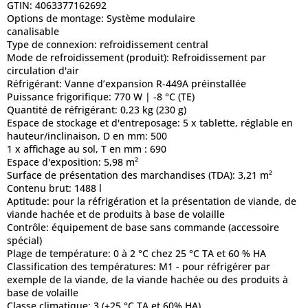
GTIN:
4063377162692
Options de montage:
Système modulaire
canalisable
Type de connexion:
refroidissement central
Mode de refroidissement (produit):
Refroidissement par
circulation d'air
Réfrigérant:
Vanne d’expansion R-449A préinstallée
Puissance frigorifique:
770 W | -8 °C (TE)
Quantité de réfrigérant:
0,23 kg (230 g)
Espace de stockage et d'entreposage:
5 x tablette, réglable en
hauteur/inclinaison, D en mm: 500
1 x affichage au sol, T en mm : 690
Espace d'exposition:
5,98 m²
Surface de présentation des marchandises (TDA):
3,21 m²
Contenu brut:
1488 l
Aptitude:
pour la réfrigération et la présentation de viande, de
viande hachée et de produits à base de volaille
Contrôle:
équipement de base sans commande (accessoire
spécial)
Plage de température:
0 à 2 °C chez 25 °C TA et 60 % HA
Classification des températures:
M1 - pour réfrigérer par
exemple de la viande, de la viande hachée ou des produits à
base de volaille
Classe climatique:
3 (+25 °C TA et 60% HA)