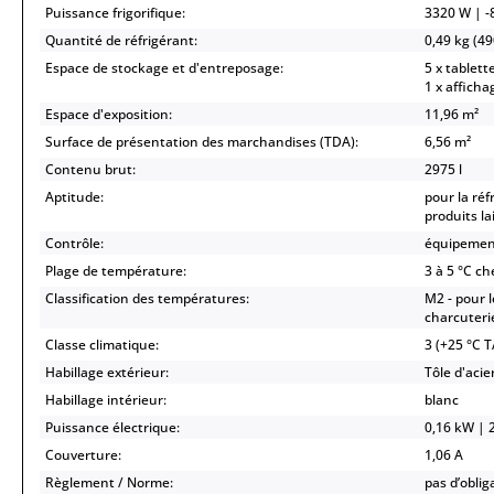
Puissance frigorifique:
3320 W | -8
Quantité de réfrigérant:
0,49 kg (49
Espace de stockage et d'entreposage:
5 x tablett
1 x afficha
Espace d'exposition:
11,96 m²
Surface de présentation des marchandises (TDA):
6,56 m²
Contenu brut:
2975 l
Aptitude:
pour la réf
produits la
Contrôle:
équipement
Plage de température:
3 à 5 °C ch
Classification des températures:
M2 - pour l
charcuteri
Classe climatique:
3 (+25 °C 
Habillage extérieur:
Tôle d'acie
Habillage intérieur:
blanc
Puissance électrique:
0,16 kW | 2
Couverture:
1,06 A
Règlement / Norme:
pas d’obli