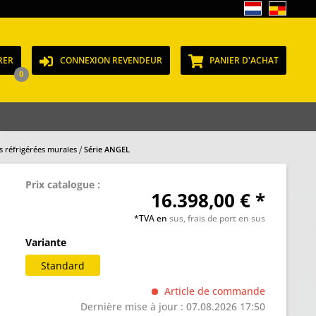
RER
CONNEXION REVENDEUR
PANIER D'ACHAT
0
es réfrigérées murales
Série ANGEL
Prix catalogue :
16.398,00 € *
*TVA en
sus, frais de port en sus
Variante
Standard
Article de commande
Dernière mise à jour : 07.08.2026 17:50