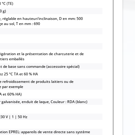
 °C (TE)
0 g)
e, réglable en hauteur/inclinaison, D en mm: 500
ge au sol, T en mm : 690
rigération et la présentation de charcuterie et de
itiers emballés
 de base sans commande (accessoire spécial)
ez 25 °C TA et 60 % HA
e refroidissement de produits laitiers ou de
e par exemple
TA et 60% HA)
r galvanisée, enduit de laque, Couleur : RDA (blanc)
30 V | 1 | 50 Hz
gation EPREL: appareils de vente directe sans système