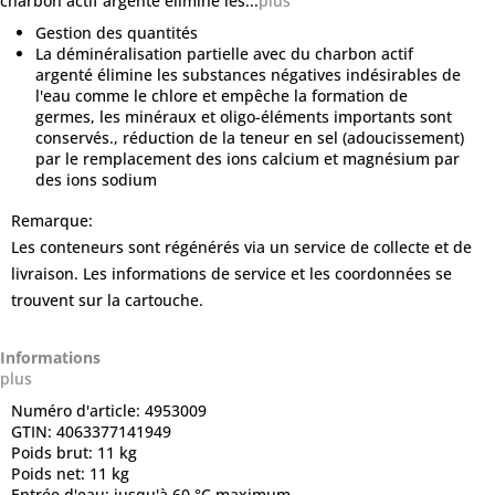
charbon actif argenté élimine les...
plus
Gestion des quantités
La déminéralisation partielle avec du charbon actif
argenté élimine les substances négatives indésirables de
l'eau comme le chlore et empêche la formation de
germes, les minéraux et oligo-éléments importants sont
conservés., réduction de la teneur en sel (adoucissement)
par le remplacement des ions calcium et magnésium par
des ions sodium
Remarque:
Les conteneurs sont régénérés via un service de collecte et de
livraison. Les informations de service et les coordonnées se
trouvent sur la cartouche.
Informations
plus
Numéro d'article:
4953009
GTIN:
4063377141949
Poids brut:
11 kg
Poids net:
11 kg
Entrée d'eau:
jusqu'à 60 °C maximum