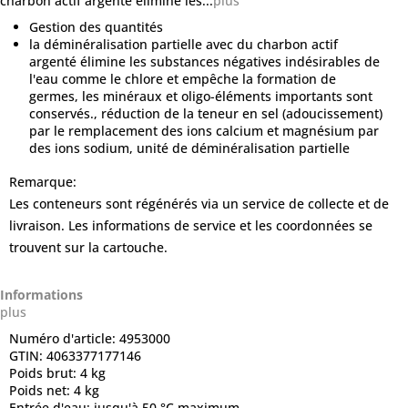
charbon actif argenté élimine les...
plus
Gestion des quantités
la déminéralisation partielle avec du charbon actif
argenté élimine les substances négatives indésirables de
l'eau comme le chlore et empêche la formation de
germes, les minéraux et oligo-éléments importants sont
conservés., réduction de la teneur en sel (adoucissement)
par le remplacement des ions calcium et magnésium par
des ions sodium, unité de déminéralisation partielle
Remarque:
Les conteneurs sont régénérés via un service de collecte et de
livraison. Les informations de service et les coordonnées se
trouvent sur la cartouche.
Informations
plus
Numéro d'article:
4953000
GTIN:
4063377177146
Poids brut:
4 kg
Poids net:
4 kg
Entrée d'eau:
jusqu'à 50 °C maximum