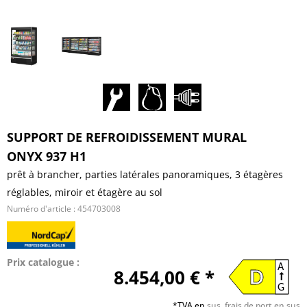
SUPPORT DE REFROIDISSEMENT MURAL
ONYX 937 H1
prêt à brancher, parties latérales panoramiques, 3 étagères
réglables, miroir et étagère au sol
Numéro d'article :
454703008
Prix catalogue :
A
8.454,00 € *
D
G
*TVA en
sus, frais de port en sus