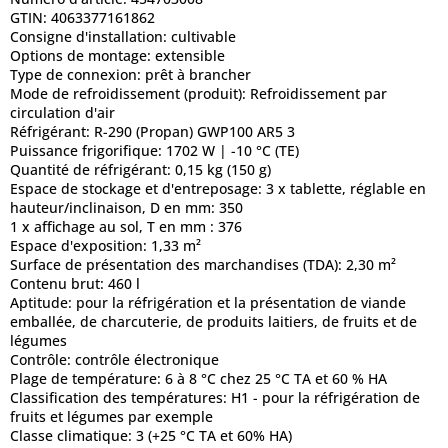
GTIN:
4063377161862
Consigne d'installation:
cultivable
Options de montage:
extensible
Type de connexion:
prêt à brancher
Mode de refroidissement (produit):
Refroidissement par
circulation d'air
Réfrigérant:
R-290 (Propan) GWP100 AR5 3
Puissance frigorifique:
1702 W | -10 °C (TE)
Quantité de réfrigérant:
0,15 kg (150 g)
Espace de stockage et d'entreposage:
3 x tablette, réglable en
hauteur/inclinaison, D en mm: 350
1 x affichage au sol, T en mm : 376
Espace d'exposition:
1,33 m²
Surface de présentation des marchandises (TDA):
2,30 m²
Contenu brut:
460 l
Aptitude:
pour la réfrigération et la présentation de viande
emballée, de charcuterie, de produits laitiers, de fruits et de
légumes
Contrôle:
contrôle électronique
Plage de température:
6 à 8 °C chez 25 °C TA et 60 % HA
Classification des températures:
H1 - pour la réfrigération de
fruits et légumes par exemple
Classe climatique:
3 (+25 °C TA et 60% HA)