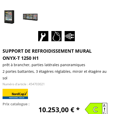
SUPPORT DE REFROIDISSEMENT MURAL
ONYX-T 1250 H1
prêt à brancher, parties latérales panoramiques
2 portes battantes, 3 étagères réglables, miroir et étagère au
sol
Numéro d'article :
454703021
Prix catalogue :
A
10.253,00 € *
C
G