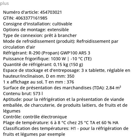
plus
Numéro d'article:
454703021
GTIN:
4063377161985
Consigne d'installation:
cultivable
Options de montage:
extensible
Type de connexion:
prêt à brancher
Mode de refroidissement (produit):
Refroidissement par
circulation d'air
Réfrigérant:
R-290 (Propan) GWP100 AR5 3
Puissance frigorifique:
1030 W | -10 °C (TE)
Quantité de réfrigérant:
0,15 kg (150 g)
Espace de stockage et d'entreposage:
3 x tablette, réglable en
hauteur/inclinaison, D en mm: 350
1 x affichage au sol, T en mm : 376
Surface de présentation des marchandises (TDA):
2,84 m²
Contenu brut:
573 l
Aptitude:
pour la réfrigération et la présentation de viande
emballée, de charcuterie, de produits laitiers, de fruits et de
légumes
Contrôle:
contrôle électronique
Plage de température:
6 à 8 °C chez 25 °C TA et 60 % HA
Classification des températures:
H1 - pour la réfrigération de
fruits et légumes par exemple