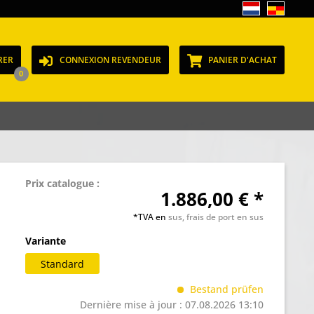
RER
CONNEXION REVENDEUR
PANIER D'ACHAT
0
Prix catalogue :
1.886,00 € *
*TVA en
sus, frais de port en sus
Variante
Standard
Bestand prüfen
Dernière mise à jour : 07.08.2026 13:10