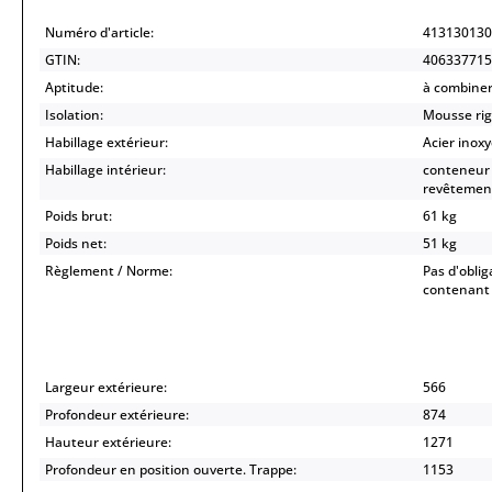
Numéro d'article:
413130130
GTIN:
406337715
Aptitude:
à combiner
Isolation:
Mousse rig
Habillage extérieur:
Acier inox
Habillage intérieur:
conteneur 
revêtemen
Poids brut:
61 kg
Poids net:
51 kg
Règlement / Norme:
Pas d'oblig
contenant 
Largeur extérieure:
566
Profondeur extérieure:
874
Hauteur extérieure:
1271
Profondeur en position ouverte. Trappe:
1153