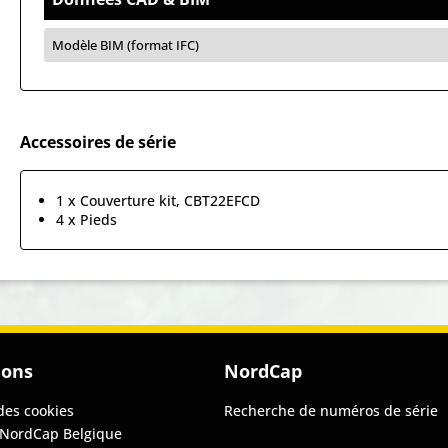
Modèle BIM (format IFC)
Accessoires de série
1 x Couverture kit, CBT22EFCD
4 x Pieds
ions
NordCap
des cookies
Recherche de numéros de série
 NordCap Belgique