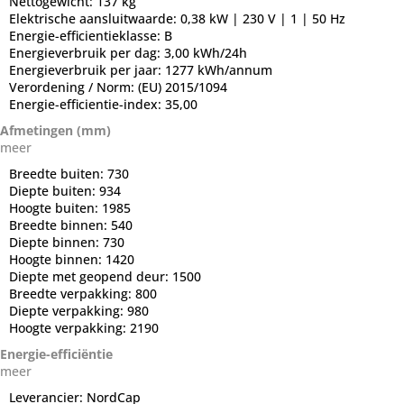
Nettogewicht:
137 kg
Elektrische aansluitwaarde:
0,38 kW | 230 V | 1 | 50 Hz
Energie-efficientieklasse:
B
Energieverbruik per dag:
3,00 kWh/24h
Energieverbruik per jaar:
1277 kWh/annum
Verordening / Norm:
(EU) 2015/1094
Energie-efficientie-index:
35,00
Afmetingen (mm)
meer
Breedte buiten:
730
Diepte buiten:
934
Hoogte buiten:
1985
Breedte binnen:
540
Diepte binnen:
730
Hoogte binnen:
1420
Diepte met geopend deur:
1500
Breedte verpakking:
800
Diepte verpakking:
980
Hoogte verpakking:
2190
Energie-efficiëntie
meer
Leverancier:
NordCap