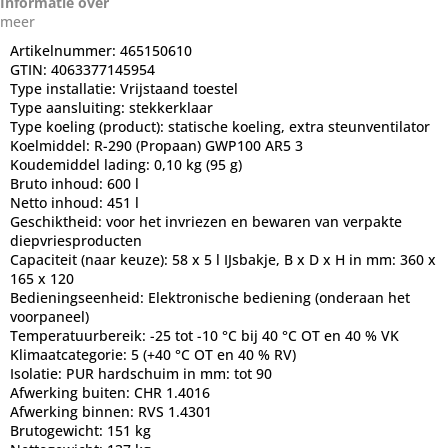
Informatie over
meer
Artikelnummer:
465150610
GTIN:
4063377145954
Type installatie:
Vrijstaand toestel
Type aansluiting:
stekkerklaar
Type koeling (product):
statische koeling, extra steunventilator
Koelmiddel:
R-290 (Propaan) GWP100 AR5 3
Koudemiddel lading:
0,10 kg (95 g)
Bruto inhoud:
600 l
Netto inhoud:
451 l
Geschiktheid:
voor het invriezen en bewaren van verpakte
diepvriesproducten
Capaciteit (naar keuze):
58 x 5 l IJsbakje, B x D x H in mm: 360 x
165 x 120
Bedieningseenheid:
Elektronische bediening (onderaan het
voorpaneel)
Temperatuurbereik:
-25 tot -10 °C bij 40 °C OT en 40 % VK
Klimaatcategorie:
5 (+40 °C OT en 40 % RV)
Isolatie:
PUR hardschuim in mm: tot 90
Afwerking buiten:
CHR 1.4016
Afwerking binnen:
RVS 1.4301
Brutogewicht:
151 kg