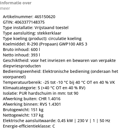
Informatie over
meer
Artikelnummer:
465150620
GTIN:
4063377148375
Type installatie:
Vrijstaand toestel
Type aansluiting:
stekkerklaar
Type koeling (product):
circulatie koeling
Koelmiddel:
R-290 (Propaan) GWP100 AR5 3
Bruto inhoud:
600 l
Netto inhoud:
393 l
Geschiktheid:
voor het invriezen en bewaren van verpakte
diepvriesproducten
Bedieningseenheid:
Elektronische bediening (onderaan het
voorpaneel)
Temperatuurbereik:
-25 tot -10 °C bij 40 °C OT en 40 % VK
Klimaatcategorie:
5 (+40 °C OT en 40 % RV)
Isolatie:
PUR hardschuim in mm: tot 90
Afwerking buiten:
CHR 1.4016
Afwerking binnen:
RVS 1.4301
Brutogewicht:
151 kg
Nettogewicht:
137 kg
Elektrische aansluitwaarde:
0,45 kW | 230 V | 1 | 50 Hz
Energie-efficientieklasse:
C