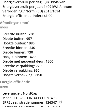
Energieverbruik per dag:
3,86 kWh/24h
Energieverbruik per jaar:
1409 kWh/annum
Verordening / Norm:
(EU) 2015/1094
Energie-efficientie-index:
41,00
Afmetingen (mm)
meer
Breedte buiten:
730
Diepte buiten:
957
Hoogte buiten:
1985
Breedte binnen:
540
Diepte binnen:
730
Hoogte binnen:
1420
Diepte met geopend deur:
1500
Breedte verpakking:
770
Diepte verpakking:
960
Hoogte verpakking:
2150
Energie-efficiëntie
meer
Leverancier:
NordCap
Model:
LF 620-U INOX ECO POWER
EPREL registratienummer:
926347
Verordening / Norm:
(EU) 2015/1094