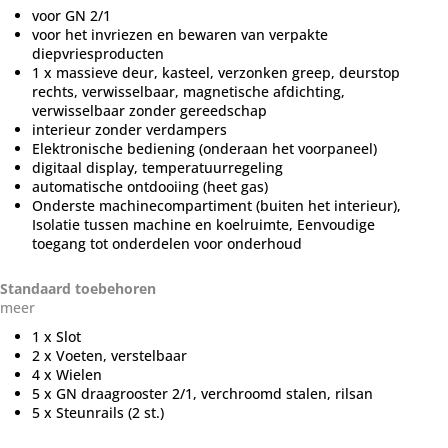
voor GN 2/1
voor het invriezen en bewaren van verpakte
diepvriesproducten
1 x massieve deur, kasteel, verzonken greep, deurstop
rechts, verwisselbaar, magnetische afdichting,
verwisselbaar zonder gereedschap
interieur zonder verdampers
Elektronische bediening (onderaan het voorpaneel)
digitaal display, temperatuurregeling
automatische ontdooiing (heet gas)
Onderste machinecompartiment (buiten het interieur),
Isolatie tussen machine en koelruimte, Eenvoudige
toegang tot onderdelen voor onderhoud
Standaard toebehoren
meer
1 x Slot
2 x Voeten, verstelbaar
4 x Wielen
5 x GN draagrooster 2/1, verchroomd stalen, rilsan
5 x Steunrails (2 st.)