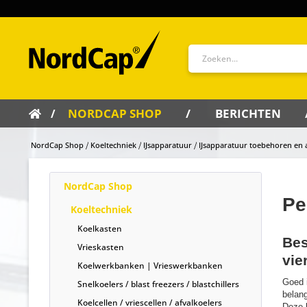
NORDCAP SHOP
BERICHTEN
NordCap Shop
Koeltechniek
IJsapparatuur
IJsapparatuur toebehoren en 
NordCap Shop
Pe
Koeltechniek
Koelkasten
Bes
Vrieskasten
vie
Koelwerkbanken | Vrieswerkbanken
Goed i
Snelkoelers / blast freezers / blastchillers
belang
Koelcellen / vriescellen / afvalkoelers
Deze k