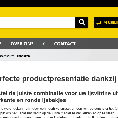
VERGELI
OVER ONS
CONTACT
accessoires
IJsbakken
rfecte productpresentatie dankzi
tel de juiste combinatie voor uw ijsvitrine u
rkante en ronde ijsbakjes
js wordt gekenmerkt door een heerlijke smaak en een romige consistentie. Om
rijk om het vanaf het begin op de juiste manier te verwerken en op te slaan. V
unnen worden opgeslagen in onze ijsvitrines of geplaatst in ijsvitrines voor de 