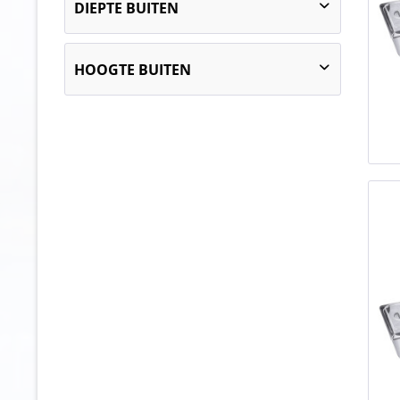
DIEPTE BUITEN
265
360
154
HOOGTE BUITEN
160
165
120
250
150
160
170
180
240
80