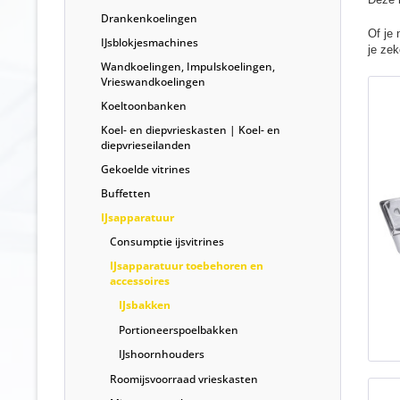
Drankenkoelingen
Of je 
IJsblokjesmachines
je zek
Wandkoelingen, Impulskoelingen,
Vrieswandkoelingen
Koeltoonbanken
Koel- en diepvrieskasten | Koel- en
diepvrieseilanden
Gekoelde vitrines
Buffetten
IJsapparatuur
Consumptie ijsvitrines
IJsapparatuur toebehoren en
accessoires
IJsbakken
Portioneerspoelbakken
IJshoornhouders
Roomijsvoorraad vrieskasten