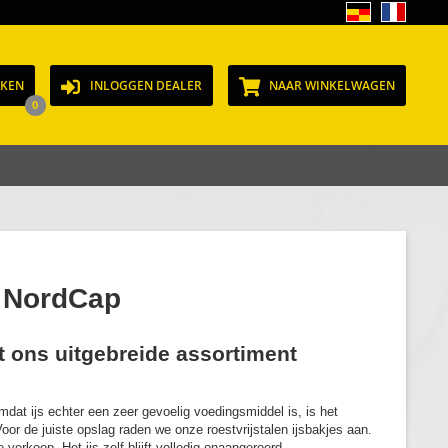
JKEN
INLOGGEN DEALER
NAAR WINKELWAGEN
0
j NordCap
it ons uitgebreide assortiment
dat ijs echter een zeer gevoelig voedingsmiddel is, is het
oor de juiste opslag raden we onze roestvrijstalen ijsbakjes aan.
verkoop. Het ijs zelf blijft volledig onaangeroerd.