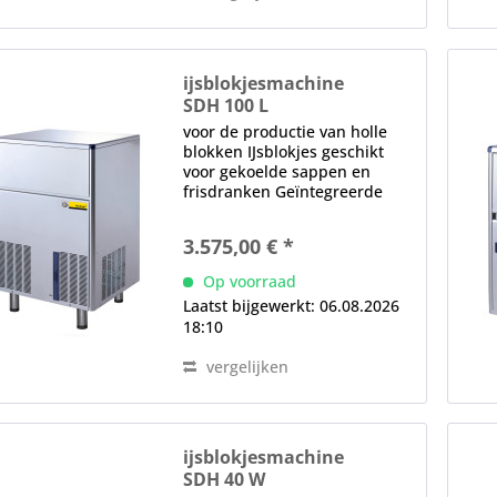
ijsblokjesmachine
SDH 100 L
voor de productie van holle
blokken IJsblokjes geschikt
voor gekoelde sappen en
frisdranken Geïntegreerde
voorraadbak, 33 kg (1570
ijsblokjes) watervoerende
3.575,00 € *
onderdelen gemaakt van
voedselveilige materialen
Op voorraad
positief sproeisysteem,...
Laatst bijgewerkt: 06.08.2026
18:10
vergelijken
ijsblokjesmachine
SDH 40 W