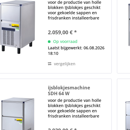
voor de productie van holle
blokken IJsblokjes geschikt
voor gekoelde sappen en
frisdranken installeerbare
Geïntegreerde voorraadbak,
12 kg (570 ijsblokjes)
2.059,00 € *
watervoerende onderdelen
gemaakt van voedselveilige
Op voorraad
materialen positief...
Laatst bijgewerkt: 06.08.2026
18:10
vergelijken
ijsblokjesmachine
SDH 64 W
voor de productie van holle
blokken IJsblokjes geschikt
voor gekoelde sappen en
frisdranken installeerbare
Geïntegreerde voorraadbak,
20 kg (950 ijsblokjes)