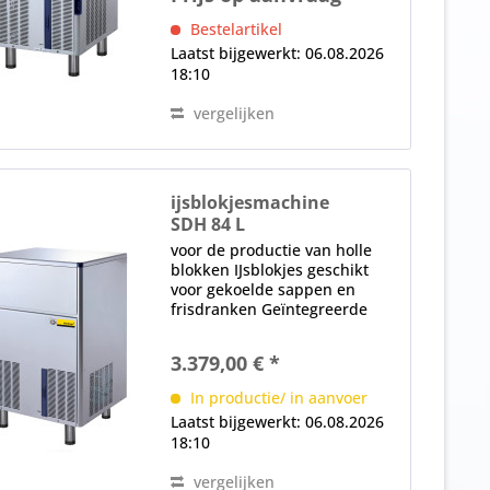
Bestelartikel
Laatst bijgewerkt: 06.08.2026
18:10
vergelijken
ijsblokjesmachine
SDH 84 L
voor de productie van holle
blokken IJsblokjes geschikt
voor gekoelde sappen en
frisdranken Geïntegreerde
voorraadbak, 33 kg (1570
ijsblokjes) watervoerende
3.379,00 € *
onderdelen gemaakt van
voedselveilige materialen
In productie/ in aanvoer
positief sproeisysteem,...
Laatst bijgewerkt: 06.08.2026
18:10
vergelijken