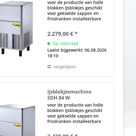
voor de productie van holle
blokken IJsblokjes geschikt
voor gekoelde sappen en
frisdranken installeerbare
Geïntegreerde voorraadbak,
17 kg (810 ijsblokjes)
2.279,00 € *
watervoerende onderdelen
gemaakt van voedselveilige
Op voorraad
materialen positief...
Laatst bijgewerkt: 06.08.2026
18:10
vergelijken
ijsblokjesmachine
SDH 84 W
voor de productie van holle
blokken IJsblokjes geschikt
voor gekoelde sappen en
frisdranken installeerbare
Geïntegreerde voorraadbak,
33 kg (1570 ijsblokjes)