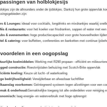
passingen van holblokjesijs
blokjes zijn de allrounders onder de ijsblokjes. Dankzij hun grote oppervlak k
singsgebieden zijn:
rs & Lounges:
ideaal voor cocktails, longdrinks en mixdrankjes waarbij snelle
fés & restaurants:
voor het koelen van frisdranken, sappen of water met een a
ubs & evenementen:
hoge productiecapaciteit voor grote hoeveelheden tijde
tel & catering:
voor buffetten, conferenties en banketten met continue ijsbeh
voordelen in een oogopslag
tuurlijke koelmiddelen:
Werking met R290 propaan - efficiënt en milieuvriend
gged constructie:
Roestvrijstalen behuizing met Scotch-Brite oppervlak
ficiënte koeling:
Keuze uit lucht- of waterkoeling
ge bedrijfsveiligheid:
Verwijderbaar en afwasbaar luchtfilter
lkaanslag voorkomen:
Geïntegreerd systeem tegen afzettingen voor een cons
mak & onderhoud:
Gemakkelijke toegang tot alle onderdelen voor reiniging e
onomisch:
laag energie- en waterverbruik met hoge opbrengst