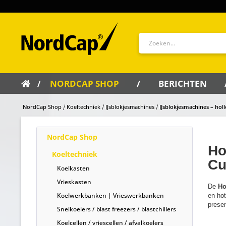
NORDCAP SHOP
BERICHTEN
NordCap Shop
Koeltechniek
IJsblokjesmachines
IJsblokjesmachines – holle
NordCap Shop
Ho
Koeltechniek
Cu
Koelkasten
Vrieskasten
De
Ho
Koelwerkbanken | Vrieswerkbanken
en hot
presen
Snelkoelers / blast freezers / blastchillers
Koelcellen / vriescellen / afvalkoelers