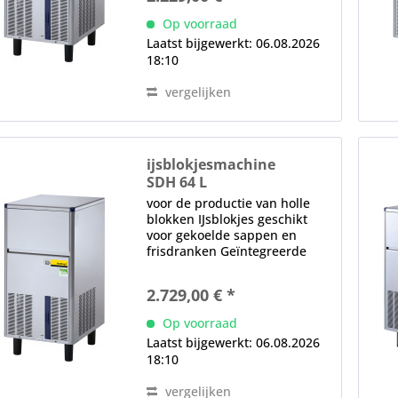
voedselveilige materialen
Op voorraad
positief sproeisysteem,
Laatst bijgewerkt: 06.08.2026
volledig...
18:10
vergelijken
ijsblokjesmachine
SDH 64 L
voor de productie van holle
blokken IJsblokjes geschikt
voor gekoelde sappen en
frisdranken Geïntegreerde
voorraadbak, 20 kg (950
ijsblokjes) watervoerende
2.729,00 € *
onderdelen gemaakt van
voedselveilige materialen
Op voorraad
positief sproeisysteem,
Laatst bijgewerkt: 06.08.2026
volledig...
18:10
vergelijken