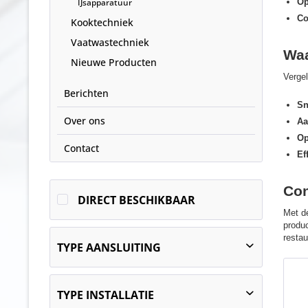
IJsapparatuur
Op
Co
Kooktechniek
Vaatwastechniek
Waa
Nieuwe Producten
Verge
Berichten
Sn
Over ons
Aa
Op
Contact
Ef
Con
DIRECT BESCHIKBAAR
Met 
produc
restau
TYPE AANSLUITING
stekkerklaar
TYPE INSTALLATIE