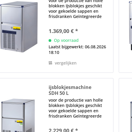
voor de productie van holle
blokken IJsblokjes geschikt
voor gekoelde sappen en
frisdranken Geïntegreerde
voorraadbak, 6 kg (290
ijsblokjes) watervoerende
1.369,00 € *
onderdelen gemaakt van
voedselveilige materialen
Op voorraad
positief sproeisysteem,
Laatst bijgewerkt: 06.08.2026
volledig...
18:10
vergelijken
ijsblokjesmachine
SDH 50 L
voor de productie van holle
blokken IJsblokjes geschikt
voor gekoelde sappen en
frisdranken Geïntegreerde
voorraadbak, 17 kg (810
ijsblokjes) watervoerende
2.229,00 € *
onderdelen gemaakt van