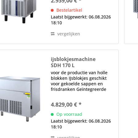
2.939,00 € *
watervoerende onderdelen
gemaakt van voedselveilige
Bestelartikel
materialen positief...
Laatst bijgewerkt: 06.08.2026
18:10
vergelijken
ijsblokjesmachine
SDH 170 L
voor de productie van holle
blokken IJsblokjes geschikt
voor gekoelde sappen en
frisdranken Geïntegreerde
voorraadbak, 50 kg (2380
ijsblokjes) watervoerende
4.829,00 € *
onderdelen gemaakt van
voedselveilige materialen
Op voorraad
positief sproeisysteem,...
Laatst bijgewerkt: 06.08.2026
18:10
vergelijken