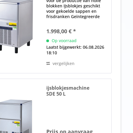
voor de productie van holle
blokken IJsblokjes geschikt
voor gekoelde sappen en
frisdranken Geïntegreerde
voorraadbak, 12 kg (570
ijsblokjes) watervoerende
1.998,00 € *
onderdelen gemaakt van
voedselveilige materialen
Op voorraad
positief sproeisysteem,
Laatst bijgewerkt: 06.08.2026
volledig...
18:10
vergelijken
ijsblokjesmachine
SDE 50 L
Prijs op aanvraag