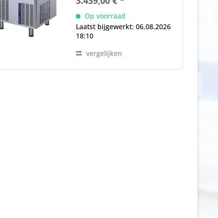
3.439,00 € *
watervoerende onderdelen
gemaakt van voedselveilige
Op voorraad
materialen positief...
Laatst bijgewerkt: 06.08.2026
18:10
vergelijken