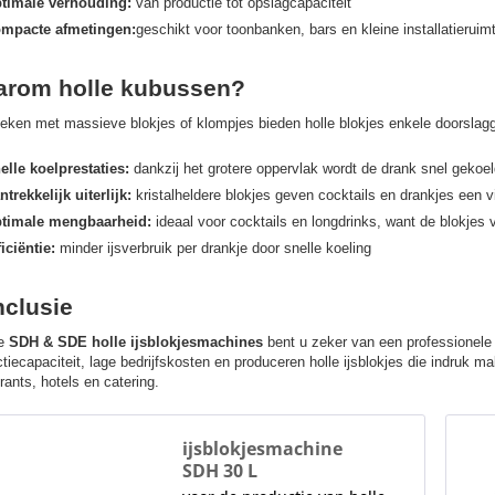
timale verhouding:
van productie tot opslagcapaciteit
mpacte afmetingen:
geschikt voor toonbanken, bars en kleine installatieruim
rom holle kubussen?
leken met massieve blokjes of klompjes bieden holle blokjes enkele doorslag
elle koelprestaties:
dankzij het grotere oppervlak wordt de drank snel gekoe
ntrekkelijk uiterlijk:
kristalheldere blokjes geven cocktails en drankjes een 
timale mengbaarheid:
ideaal voor cocktails en longdrinks, want de blokjes
ficiëntie:
minder ijsverbruik per drankje door snelle koeling
clusie
de
SDH & SDE holle ijsblokjesmachines
bent u zeker van een professionele 
tiecapaciteit, lage bedrijfskosten en produceren holle ijsblokjes die indruk ma
rants, hotels en catering.
ijsblokjesmachine
SDH 30 L