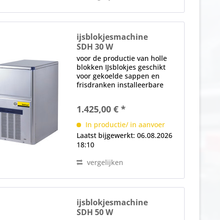
ijsblokjesmachine
SDH 30 W
voor de productie van holle
blokken IJsblokjes geschikt
voor gekoelde sappen en
frisdranken installeerbare
Geïntegreerde voorraadbak, 6
kg (290 ijsblokjes)
1.425,00 € *
watervoerende onderdelen
gemaakt van voedselveilige
In productie/ in aanvoer
materialen positief...
Laatst bijgewerkt: 06.08.2026
18:10
vergelijken
ijsblokjesmachine
SDH 50 W