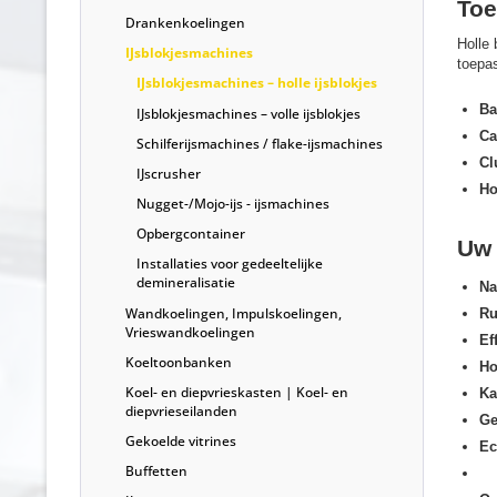
Toe
Drankenkoelingen
Holle 
IJsblokjesmachines
toepas
IJsblokjesmachines – holle ijsblokjes
Ba
IJsblokjesmachines – volle ijsblokjes
Ca
Schilferijsmachines / flake-ijsmachines
Cl
IJscrusher
Ho
Nugget-/Mojo-ijs - ijsmachines
Opbergcontainer
Uw 
Installaties voor gedeeltelijke
demineralisatie
Na
Wandkoelingen, Impulskoelingen,
Ru
Vrieswandkoelingen
Ef
Koeltoonbanken
Ho
Koel- en diepvrieskasten | Koel- en
Ka
diepvrieseilanden
Ge
Gekoelde vitrines
Ec
Buffetten