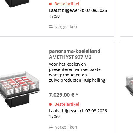
voorpaneel) digitaal display,
Bestelartikel
temperatuurregeling
Laatst bijgewerkt: 07.08.2026
automatische...
17:50
vergelijken
panorama-koeleiland
AMETHYST 937 M2
voor het koelen en
presenteren van verpakte
worstproducten en
zuivelproducten Kuiphelling
instelbaar op 3°, 6° en 9°
Stapellimiet in mm: tot 200
7.029,00 € *
Elektronische bediening
(onderaan het voorpaneel)
Bestelartikel
digitaal display,
Laatst bijgewerkt: 07.08.2026
temperatuurregeling...
17:50
vergelijken