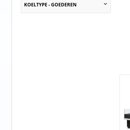
3 (+25 °C OT en 60 % RV)
KOELTYPE - GOEDEREN
circulatie koeling