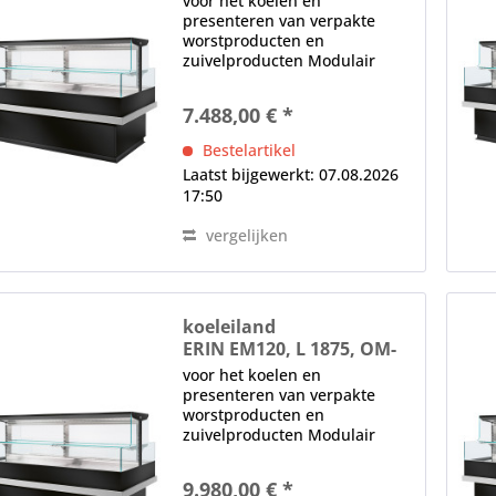
voor het koelen en
presenteren van verpakte
worstproducten en
zuivelproducten Modulair
systeem, aliseerbaar
anticondens-beglazing,
7.488,00 € *
Basisversie zonder plexiglas
zijpanelen (speciale
Bestelartikel
accessoire) Elektronische EC-
Laatst bijgewerkt: 07.08.2026
energiebesparende...
17:50
vergelijken
koeleiland
ERIN EM120, L 1875, OM-
R452, nachtblind
voor het koelen en
presenteren van verpakte
worstproducten en
zuivelproducten Modulair
systeem, aliseerbaar
anticondens-beglazing,
9.980,00 € *
Basisversie zonder plexiglas