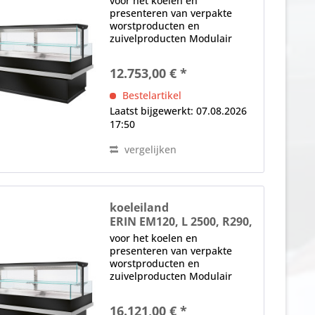
voor het koelen en
presenteren van verpakte
worstproducten en
zuivelproducten Modulair
systeem, aliseerbaar Blinde
nacht, anticondens-beglazing,
12.753,00 € *
Basisversie zonder plexiglas
zijpanelen (speciale
Bestelartikel
accessoire) Elektronische...
Laatst bijgewerkt: 07.08.2026
17:50
vergelijken
koeleiland
ERIN EM120, L 2500, R290,
nachtblind
voor het koelen en
presenteren van verpakte
worstproducten en
zuivelproducten Modulair
systeem, aliseerbaar Blinde
nacht, anticondens-beglazing,
16.121,00 € *
Basisversie zonder plexiglas