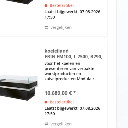
zijpanelen (speciale
Bestelartikel
accessoire) Elektronische...
Laatst bijgewerkt: 07.08.2026
17:50
vergelijken
koeleiland
ERIN EM100, L 2500, R290,
nachtblind
voor het koelen en
presenteren van verpakte
worstproducten en
zuivelproducten Modulair
systeem, aliseerbaar Blinde
nacht, anticondens-beglazing,
10.689,00 € *
Basisversie zonder plexiglas
zijpanelen (speciale
Bestelartikel
accessoire) Elektronische...
Laatst bijgewerkt: 07.08.2026
17:50
vergelijken