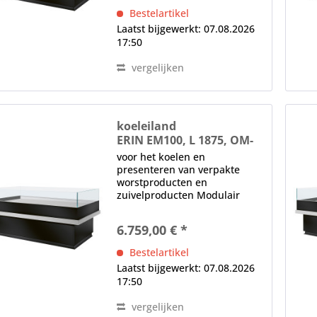
zijpanelen (speciale
Bestelartikel
accessoire) Elektronische EC-
Laatst bijgewerkt: 07.08.2026
energiebesparende...
17:50
vergelijken
koeleiland
ERIN EM100, L 1875, OM-
R452, nachtblind
voor het koelen en
presenteren van verpakte
worstproducten en
zuivelproducten Modulair
systeem, aliseerbaar
anticondens-beglazing,
6.759,00 € *
Basisversie zonder plexiglas
zijpanelen (speciale
Bestelartikel
accessoire) Elektronische EC-
Laatst bijgewerkt: 07.08.2026
energiebesparende...
17:50
vergelijken