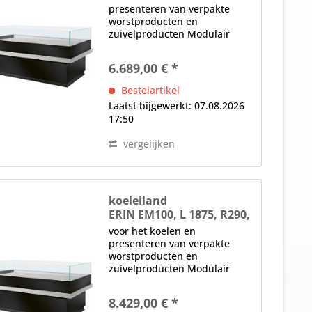
presenteren van verpakte
worstproducten en
zuivelproducten Modulair
systeem, aliseerbaar Blinde
nacht, anticondens-beglazing,
6.689,00 € *
Basisversie zonder plexiglas
zijpanelen (speciale
Bestelartikel
accessoire) Elektronische...
Laatst bijgewerkt: 07.08.2026
17:50
vergelijken
koeleiland
ERIN EM100, L 1875, R290,
nachtblind
voor het koelen en
presenteren van verpakte
worstproducten en
zuivelproducten Modulair
systeem, aliseerbaar Blinde
nacht, anticondens-beglazing,
8.429,00 € *
Basisversie zonder plexiglas