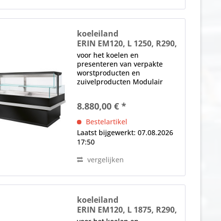
koeleiland
ERIN EM120, L 1250, R290,
nachtblind
voor het koelen en
presenteren van verpakte
worstproducten en
zuivelproducten Modulair
systeem, aliseerbaar Blinde
nacht, anticondens-beglazing,
8.880,00 € *
Basisversie zonder plexiglas
zijpanelen (speciale
Bestelartikel
accessoire) Elektronische...
Laatst bijgewerkt: 07.08.2026
17:50
vergelijken
koeleiland
ERIN EM120, L 1875, R290,
nachtblind