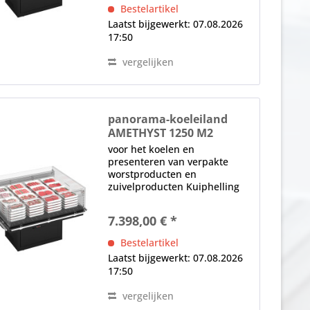
voorpaneel) digitaal display,
Bestelartikel
temperatuurregeling
Laatst bijgewerkt: 07.08.2026
automatische...
17:50
vergelijken
panorama-koeleiland
AMETHYST 1250 M2
voor het koelen en
presenteren van verpakte
worstproducten en
zuivelproducten Kuiphelling
instelbaar op 3°, 6° en 9°
Stapellimiet in mm: tot 200
7.398,00 € *
Elektronische bediening
(onderaan het voorpaneel)
Bestelartikel
digitaal display,
Laatst bijgewerkt: 07.08.2026
temperatuurregeling...
17:50
vergelijken