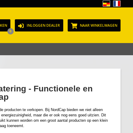
JKEN
INLOGGEN DEALER
NAAR WINKELWAGEN
0
atering - Functionele en
ap
de producten te verkopen. Bij NordCap bieden we niet alleen
 energiezuinigheid, maar die er ook nog eens goed uitzien. Dit
ruikt kunnen worden om een groot aantal producten op een klein
vraag toeneemt.