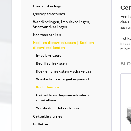
Drankenkoelingen
Gem
IJsblokjesmachines
Een be
Wandkoelingen, Impulskoelingen,
deels 
Vrieswandkoelingen
aan o
Koeltoonbanken
Het k
Koel- en diepvrieskasten | Koel- en
ideaal
diepvrieseilanden
minima
Impuls vriezers
Bedrijfsvrieskisten
BLOG
Koel- en vrieskisten – schakelbaar
Vrieskisten – energiebesparend
Koeleilanden
Gekoelde en diepvrieseilanden -
schakelbaar
Vrieskisten – laboratorium
Gekoelde vitrines
Buffetten