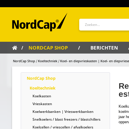
NORDCAP SHOP
BERICHTEN
NordCap Shop
Koeltechniek
Koel- en diepvrieskasten | Koel- en diepvries
NordCap Shop
Re
Koeltechniek
es
Koelkasten
Vrieskasten
Koelka
Koelwerkbanken | Vrieswerkbanken
koelme
jaar h
Snelkoelers / blast freezers / blastchillers
opperv
Koelcellen / vriescellen / afvalkoelers