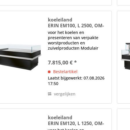
koeleiland
ERIN EM100, L 2500, OM-
R452, nachtblind
voor het koelen en
presenteren van verpakte
worstproducten en
zuivelproducten Modulair
systeem, aliseerbaar
anticondens-beglazing,
7.815,00 € *
Basisversie zonder plexiglas
zijpanelen (speciale
Bestelartikel
accessoire) Elektronische EC-
Laatst bijgewerkt: 07.08.2026
energiebesparende...
17:50
vergelijken
koeleiland
ERIN EM120, L 1250, OM-
R452, nachtblind