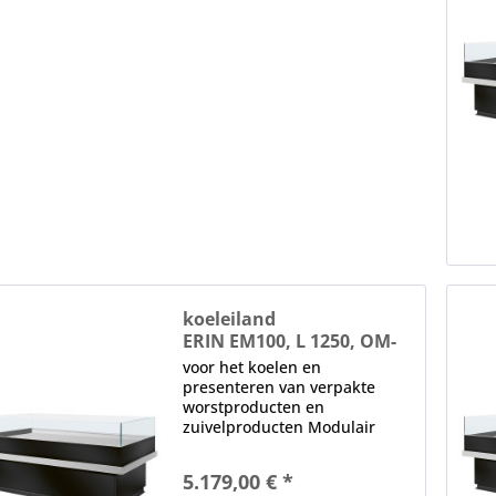
koeleiland
ERIN EM100, L 1250, OM-
R452, nachtblind
voor het koelen en
presenteren van verpakte
worstproducten en
zuivelproducten Modulair
systeem, aliseerbaar
anticondens-beglazing,
5.179,00 € *
Basisversie zonder plexiglas