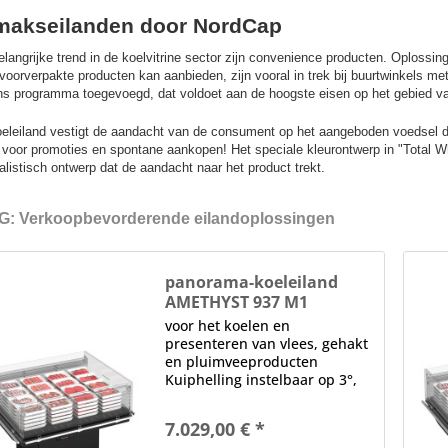
akseilanden door NordCap
langrijke trend in de koelvitrine sector zijn convenience producten. Oplossi
voorverpakte producten kan aanbieden, zijn vooral in trek bij buurtwinkels 
ns programma toegevoegd, dat voldoet aan de hoogste eisen op het gebied van
oeleiland vestigt de aandacht van de consument op het aangeboden voedsel da
 voor promoties en spontane aankopen! Het speciale kleurontwerp in "Total Whi
listisch ontwerp dat de aandacht naar het product trekt.
: Verkoopbevorderende eilandoplossingen
panorama-koeleiland
AMETHYST 937 M1
voor het koelen en
presenteren van vlees, gehakt
en pluimveeproducten
Kuiphelling instelbaar op 3°,
6° en 9° Stapellimiet in mm:
tot 150 Elektronische
7.029,00 € *
bediening (onderaan het