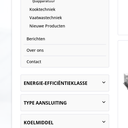
IJsapparatuur
Kooktechniek
Vaatwastechniek
Nieuwe Producten
Berichten
Over ons
Contact
ENERGIE-EFFICIËNTIEKLASSE
D
TYPE AANSLUITING
E
F
stekkerklaar
G
KOELMIDDEL
centrale koeling