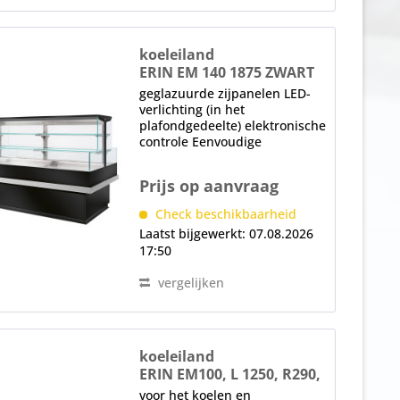
koeleiland
ERIN EM 140 1875 ZWART
geglazuurde zijpanelen LED-
verlichting (in het
plafondgedeelte) elektronische
controle Eenvoudige
aanraakbediening,
temperatuurregeling
Prijs op aanvraag
automatische ontdooiing
(compressorstop) Opmerking:
Check beschikbaarheid
Levering geschiedt in een
Laatst bijgewerkt: 07.08.2026
stevige houten kist. Op...
17:50
vergelijken
koeleiland
ERIN EM100, L 1250, R290,
nachtblind
voor het koelen en