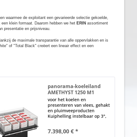
ngen waarmee de exploitant een gevarieerde selectie gekoelde,
met een klein formaat. Daarom hebben we het
ERIN
assortiment
 presentatie en prijsniveau.
nkzij de maximale transparantie van alle oppervlakken en is
te" of "Total Black" creëert een lineair effect en een
panorama-koeleiland
AMETHYST 1250 M1
voor het koelen en
presenteren van vlees, gehakt
en pluimveeproducten
Kuiphelling instelbaar op 3°,
6° en 9° Stapellimiet in mm:
tot 150 Elektronische
7.398,00 € *
bediening (onderaan het