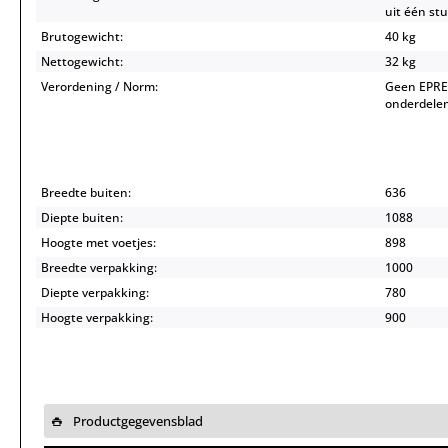
uit één st
Brutogewicht:
40 kg
Nettogewicht:
32 kg
Verordening / Norm:
Geen EPREL
onderdelen
Breedte buiten:
636
Diepte buiten:
1088
Hoogte met voetjes:
898
Breedte verpakking:
1000
Diepte verpakking:
780
Hoogte verpakking:
900
Productgegevensblad