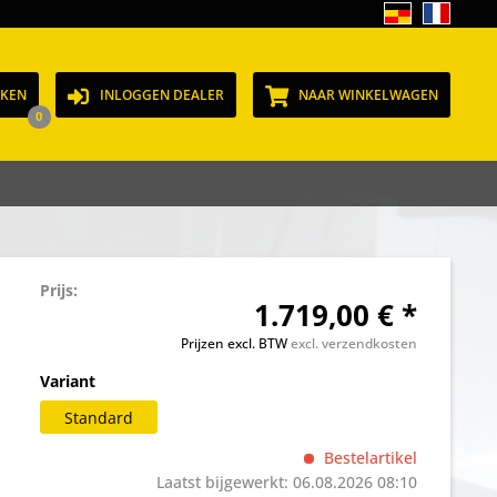
JKEN
INLOGGEN DEALER
NAAR WINKELWAGEN
0
Prijs:
1.719,00 € *
Prijzen excl. BTW
excl. verzendkosten
Variant
Standard
Bestelartikel
Laatst bijgewerkt: 06.08.2026 08:10