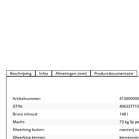
Beschrijving
Infos
Afmetingen (mm)
Productdocumentatie
Artikelnummer:
413600900
GTIN:
406337715
Bruto inhoud:
148 l
Macht:
73 kg IJs 
Afwerking buiten:
roestvrij s
Afwerking binnen:
binnencont